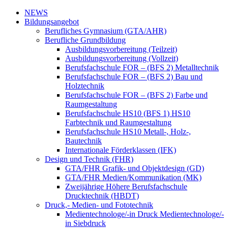
NEWS
Bildungsangebot
Berufliches Gymnasium (GTA/AHR)
Berufliche Grundbildung
Ausbildungsvorbereitung (Teilzeit)
Ausbildungsvorbereitung (Vollzeit)
Berufsfachschule FOR – (BFS 2) Metalltechnik
Berufsfachschule FOR – (BFS 2) Bau und
Holztechnik
Berufsfachschule FOR – (BFS 2) Farbe und
Raumgestaltung
Berufsfachschule HS10 (BFS 1) HS10
Farbtechnik und Raumgestaltung
Berufsfachschule HS10 Metall-, Holz-,
Bautechnik
Internationale Förderklassen (IFK)
Design und Technik (FHR)
GTA/FHR Grafik- und Objektdesign (GD)
GTA/FHR Medien/Kommunikation (MK)
Zweijährige Höhere Berufsfachschule
Drucktechnik (HBDT)
Druck,- Medien- und Fototechnik
Medientechnologe/-in Druck Medientechnologe/-
in Siebdruck