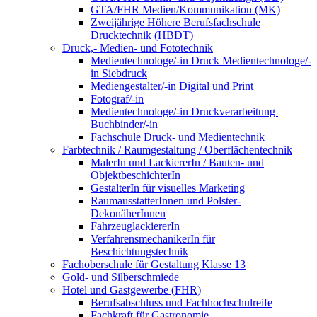
GTA/FHR Medien/Kommunikation (MK)
Zweijährige Höhere Berufsfachschule
Drucktechnik (HBDT)
Druck,- Medien- und Fototechnik
Medientechnologe/-in Druck Medientechnologe/-
in Siebdruck
Mediengestalter/-in Digital und Print
Fotograf/-in
Medientechnologe/-in Druckverarbeitung |
Buchbinder/-in
Fachschule Druck- und Medientechnik
Farbtechnik / Raumgestaltung / Oberflächentechnik
MalerIn und LackiererIn / Bauten- und
ObjektbeschichterIn
GestalterIn für visuelles Marketing
RaumausstatterInnen und Polster-
DekonäherInnen
FahrzeuglackiererIn
VerfahrensmechanikerIn für
Beschichtungstechnik
Fachoberschule für Gestaltung Klasse 13
Gold- und Silberschmiede
Hotel und Gastgewerbe (FHR)
Berufsabschluss und Fachhochschulreife
Fachkraft für Gastronomie