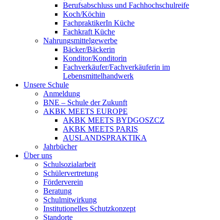
Berufsabschluss und Fachhochschulreife
Koch/Köchin
FachpraktikerIn Küche
Fachkraft Küche
Nahrungsmittelgewerbe
Bäcker/Bäckerin
Konditor/Konditorin
Fachverkäufer/Fachverkäuferin im
Lebensmittelhandwerk
Unsere Schule
Anmeldung
BNE – Schule der Zukunft
AKBK MEETS EUROPE
AKBK MEETS BYDGOSZCZ
AKBK MEETS PARIS
AUSLANDSPRAKTIKA
Jahrbücher
Über uns
Schulsozialarbeit
Schülervertretung
Förderverein
Beratung
Schulmitwirkung
Institutionelles Schutzkonzept
Standorte