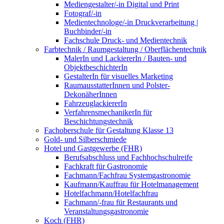
Mediengestalter/-in Digital und Print
Fotograf/-in
Medientechnologe/-in Druckverarbeitung |
Buchbinder/-in
Fachschule Druck- und Medientechnik
Farbtechnik / Raumgestaltung / Oberflächentechnik
MalerIn und LackiererIn / Bauten- und
ObjektbeschichterIn
GestalterIn für visuelles Marketing
RaumausstatterInnen und Polster-
DekonäherInnen
FahrzeuglackiererIn
VerfahrensmechanikerIn für
Beschichtungstechnik
Fachoberschule für Gestaltung Klasse 13
Gold- und Silberschmiede
Hotel und Gastgewerbe (FHR)
Berufsabschluss und Fachhochschulreife
Fachkraft für Gastronomie
Fachmann/Fachfrau Systemgastronomie
Kaufmann/Kauffrau für Hotelmanagement
Hotelfachmann/Hotelfachfrau
Fachmann/-frau für Restaurants und
Veranstaltungsgastronomie
Koch (FHR)