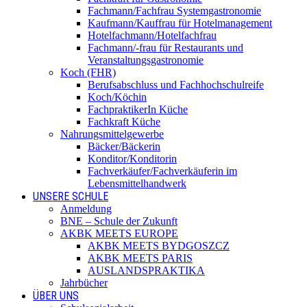
Fachmann/Fachfrau Systemgastronomie
Kaufmann/Kauffrau für Hotelmanagement
Hotelfachmann/Hotelfachfrau
Fachmann/-frau für Restaurants und
Veranstaltungsgastronomie
Koch (FHR)
Berufsabschluss und Fachhochschulreife
Koch/Köchin
FachpraktikerIn Küche
Fachkraft Küche
Nahrungsmittelgewerbe
Bäcker/Bäckerin
Konditor/Konditorin
Fachverkäufer/Fachverkäuferin im
Lebensmittelhandwerk
UNSERE SCHULE
Anmeldung
BNE – Schule der Zukunft
AKBK MEETS EUROPE
AKBK MEETS BYDGOSZCZ
AKBK MEETS PARIS
AUSLANDSPRAKTIKA
Jahrbücher
ÜBER UNS