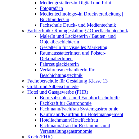
Mediengestalter/-in Digital und Print
Fotograf/-in
Medientechnologe/-in Druckverarbeitung |
Buchbinder/-in
Fachschule Druck- und Medientechnik
Farbtechnik / Raumgestaltung / Oberflächentechnik
MalerIn und LackiererIn / Bauten- und
ObjektbeschichterIn
GestalterIn für visuelles Marketing
RaumausstatterInnen und Polster-
DekonäherInnen
FahrzeuglackiererIn
VerfahrensmechanikerIn für
Beschichtungstechnik
Fachoberschule für Gestaltung Klasse 13
Gold- und Silberschmiede
Hotel und Gastgewerbe (FHR)
Berufsabschluss und Fachhochschulreife
Fachkraft für Gastronomie
Fachmann/Fachfrau Systemgastronomie
Kaufmann/Kauffrau für Hotelmanagement
Hotelfachmann/Hotelfachfrau
Fachmann/-frau für Restaurants und
Veranstaltungsgastronomie
Koch (FHR)