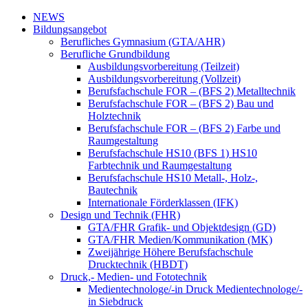
NEWS
Bildungsangebot
Berufliches Gymnasium (GTA/AHR)
Berufliche Grundbildung
Ausbildungsvorbereitung (Teilzeit)
Ausbildungsvorbereitung (Vollzeit)
Berufsfachschule FOR – (BFS 2) Metalltechnik
Berufsfachschule FOR – (BFS 2) Bau und
Holztechnik
Berufsfachschule FOR – (BFS 2) Farbe und
Raumgestaltung
Berufsfachschule HS10 (BFS 1) HS10
Farbtechnik und Raumgestaltung
Berufsfachschule HS10 Metall-, Holz-,
Bautechnik
Internationale Förderklassen (IFK)
Design und Technik (FHR)
GTA/FHR Grafik- und Objektdesign (GD)
GTA/FHR Medien/Kommunikation (MK)
Zweijährige Höhere Berufsfachschule
Drucktechnik (HBDT)
Druck,- Medien- und Fototechnik
Medientechnologe/-in Druck Medientechnologe/-
in Siebdruck