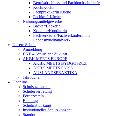
Berufsabschluss und Fachhochschulreife
Koch/Köchin
FachpraktikerIn Küche
Fachkraft Küche
Nahrungsmittelgewerbe
Bäcker/Bäckerin
Konditor/Konditorin
Fachverkäufer/Fachverkäuferin im
Lebensmittelhandwerk
Unsere Schule
Anmeldung
BNE – Schule der Zukunft
AKBK MEETS EUROPE
AKBK MEETS BYDGOSZCZ
AKBK MEETS PARIS
AUSLANDSPRAKTIKA
Jahrbücher
Über uns
Schulsozialarbeit
Schülervertretung
Förderverein
Beratung
Schulmitwirkung
Institutionelles Schutzkonzept
Standorte