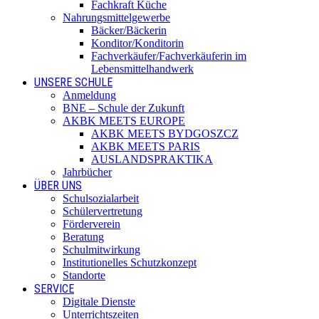
Fachkraft Küche
Nahrungsmittelgewerbe
Bäcker/Bäckerin
Konditor/Konditorin
Fachverkäufer/Fachverkäuferin im
Lebensmittelhandwerk
UNSERE SCHULE
Anmeldung
BNE – Schule der Zukunft
AKBK MEETS EUROPE
AKBK MEETS BYDGOSZCZ
AKBK MEETS PARIS
AUSLANDSPRAKTIKA
Jahrbücher
ÜBER UNS
Schulsozialarbeit
Schülervertretung
Förderverein
Beratung
Schulmitwirkung
Institutionelles Schutzkonzept
Standorte
SERVICE
Digitale Dienste
Unterrichtszeiten