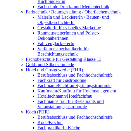
Buchbinder/-in
Fachschule Druck- und Medientechnik
Farbtechnik / Raumgestaltung / Oberflächentechnik
MalerIn und LackiererIn / Bauten- und
ObjektbeschichterIn
GestalterIn für visuelles Marketing
RaumausstatterInnen und Polster-
DekonäherInnen
FahrzeuglackiererIn
VerfahrensmechanikerIn für
Beschichtungstechnik
Fachoberschule für Gestaltung Klasse 13
Gold- und Silberschmiede
Hotel und Gastgewerbe (FHR)
Berufsabschluss und Fachhochschulreife
Fachkraft für Gastronomie
Fachmann/Fachfrau Systemgastronomie
Kaufmann/Kauffrau für Hotelmanagement
Hotelfachmann/Hotelfachfrau
Fachmann/-frau für Restaurants und
Veranstaltungsgastronomie
Koch (FHR)
Berufsabschluss und Fachhochschulreife
Koch/Köchin
FachpraktikerIn Küche