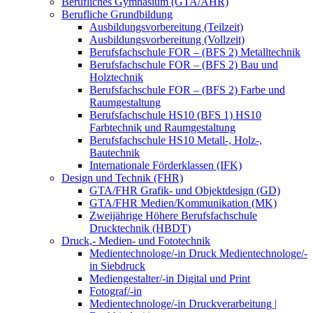
Berufliches Gymnasium (GTA/AHR)
Berufliche Grundbildung
Ausbildungsvorbereitung (Teilzeit)
Ausbildungsvorbereitung (Vollzeit)
Berufsfachschule FOR – (BFS 2) Metalltechnik
Berufsfachschule FOR – (BFS 2) Bau und
Holztechnik
Berufsfachschule FOR – (BFS 2) Farbe und
Raumgestaltung
Berufsfachschule HS10 (BFS 1) HS10
Farbtechnik und Raumgestaltung
Berufsfachschule HS10 Metall-, Holz-,
Bautechnik
Internationale Förderklassen (IFK)
Design und Technik (FHR)
GTA/FHR Grafik- und Objektdesign (GD)
GTA/FHR Medien/Kommunikation (MK)
Zweijährige Höhere Berufsfachschule
Drucktechnik (HBDT)
Druck,- Medien- und Fototechnik
Medientechnologe/-in Druck Medientechnologe/-
in Siebdruck
Mediengestalter/-in Digital und Print
Fotograf/-in
Medientechnologe/-in Druckverarbeitung |