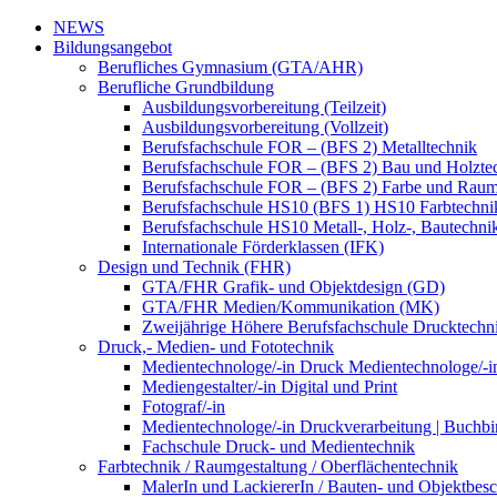
NEWS
Bildungsangebot
Berufliches Gymnasium (GTA/AHR)
Berufliche Grundbildung
Ausbildungsvorbereitung (Teilzeit)
Ausbildungsvorbereitung (Vollzeit)
Berufsfachschule FOR – (BFS 2) Metalltechnik
Berufsfachschule FOR – (BFS 2) Bau und Holzte
Berufsfachschule FOR – (BFS 2) Farbe und Raum
Berufsfachschule HS10 (BFS 1) HS10 Farbtechni
Berufsfachschule HS10 Metall-, Holz-, Bautechni
Internationale Förderklassen (IFK)
Design und Technik (FHR)
GTA/FHR Grafik- und Objektdesign (GD)
GTA/FHR Medien/Kommunikation (MK)
Zweijährige Höhere Berufsfachschule Drucktech
Druck,- Medien- und Fototechnik
Medientechnologe/-in Druck Medientechnologe/-i
Mediengestalter/-in Digital und Print
Fotograf/-in
Medientechnologe/-in Druckverarbeitung | Buchbi
Fachschule Druck- und Medientechnik
Farbtechnik / Raumgestaltung / Oberflächentechnik
MalerIn und LackiererIn / Bauten- und Objektbesc