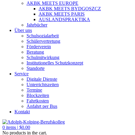
AKBK MEETS EUROPE
AKBK MEETS BYDGOSZCZ
AKBK MEETS PARIS
AUSLANDSPRAKTIKA
Jahrbücher
Über uns
Schulsozialarbeit
Schülervertretung
Förderverein
Beratung
Schulmitwirkung
Institutionelles Schutzkonzept
Standorte
Service
Digitale Dienste
Unterrichtszeiten
Termine
Blockzeiten
Fahrtkosten
Anfahrt per Bus
Kontakt
0
items |
$
0.00
No products in the cart.