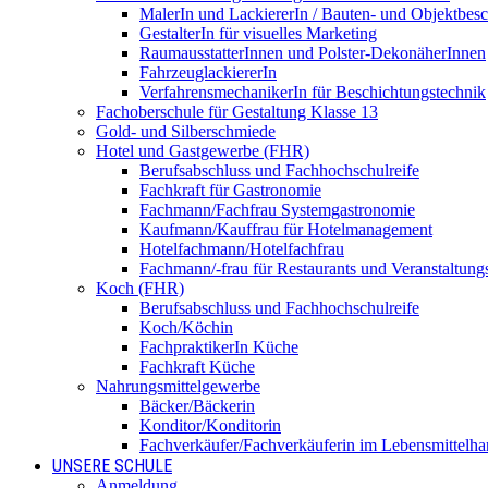
MalerIn und LackiererIn / Bauten- und Objektbesc
GestalterIn für visuelles Marketing
RaumausstatterInnen und Polster-DekonäherInnen
FahrzeuglackiererIn
VerfahrensmechanikerIn für Beschichtungstechnik
Fachoberschule für Gestaltung Klasse 13
Gold- und Silberschmiede
Hotel und Gastgewerbe (FHR)
Berufsabschluss und Fachhochschulreife
Fachkraft für Gastronomie
Fachmann/Fachfrau Systemgastronomie
Kaufmann/Kauffrau für Hotelmanagement
Hotelfachmann/Hotelfachfrau
Fachmann/-frau für Restaurants und Veranstaltung
Koch (FHR)
Berufsabschluss und Fachhochschulreife
Koch/Köchin
FachpraktikerIn Küche
Fachkraft Küche
Nahrungsmittelgewerbe
Bäcker/Bäckerin
Konditor/Konditorin
Fachverkäufer/Fachverkäuferin im Lebensmittelh
UNSERE SCHULE
Anmeldung