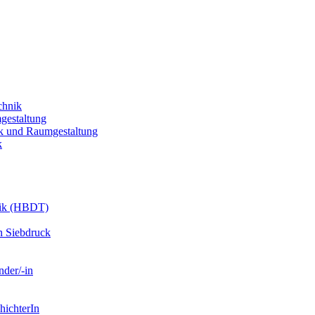
chnik
gestaltung
k und Raumgestaltung
k
nik (HBDT)
n Siebdruck
nder/-in
hichterIn