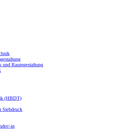
chnik
gestaltung
k und Raumgestaltung
k
nik (HBDT)
n Siebdruck
nder/-in