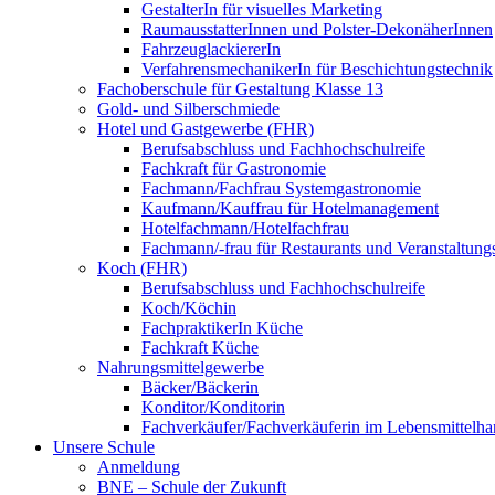
GestalterIn für visuelles Marketing
RaumausstatterInnen und Polster-DekonäherInnen
FahrzeuglackiererIn
VerfahrensmechanikerIn für Beschichtungstechnik
Fachoberschule für Gestaltung Klasse 13
Gold- und Silberschmiede
Hotel und Gastgewerbe (FHR)
Berufsabschluss und Fachhochschulreife
Fachkraft für Gastronomie
Fachmann/Fachfrau Systemgastronomie
Kaufmann/Kauffrau für Hotelmanagement
Hotelfachmann/Hotelfachfrau
Fachmann/-frau für Restaurants und Veranstaltung
Koch (FHR)
Berufsabschluss und Fachhochschulreife
Koch/Köchin
FachpraktikerIn Küche
Fachkraft Küche
Nahrungsmittelgewerbe
Bäcker/Bäckerin
Konditor/Konditorin
Fachverkäufer/Fachverkäuferin im Lebensmittelh
Unsere Schule
Anmeldung
BNE – Schule der Zukunft