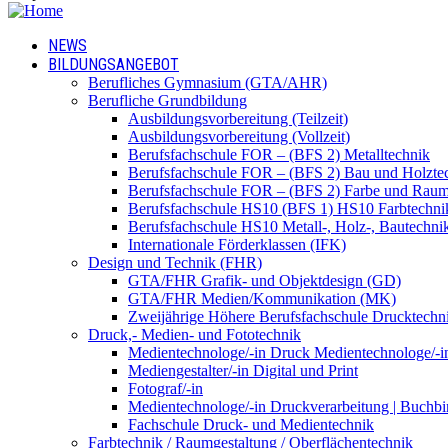
NEWS
BILDUNGSANGEBOT
Berufliches Gymnasium (GTA/AHR)
Berufliche Grundbildung
Ausbildungsvorbereitung (Teilzeit)
Ausbildungsvorbereitung (Vollzeit)
Berufsfachschule FOR – (BFS 2) Metalltechnik
Berufsfachschule FOR – (BFS 2) Bau und Holzte
Berufsfachschule FOR – (BFS 2) Farbe und Raum
Berufsfachschule HS10 (BFS 1) HS10 Farbtechni
Berufsfachschule HS10 Metall-, Holz-, Bautechni
Internationale Förderklassen (IFK)
Design und Technik (FHR)
GTA/FHR Grafik- und Objektdesign (GD)
GTA/FHR Medien/Kommunikation (MK)
Zweijährige Höhere Berufsfachschule Drucktech
Druck,- Medien- und Fototechnik
Medientechnologe/-in Druck Medientechnologe/-i
Mediengestalter/-in Digital und Print
Fotograf/-in
Medientechnologe/-in Druckverarbeitung | Buchbi
Fachschule Druck- und Medientechnik
Farbtechnik / Raumgestaltung / Oberflächentechnik