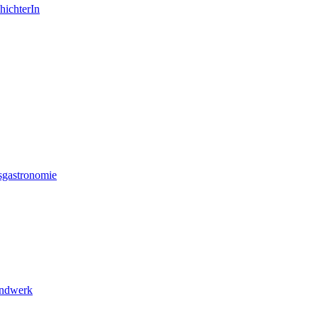
hichterIn
sgastronomie
andwerk