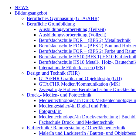
NEWS
Bildungsangebot
Berufliches Gymnasium (GTA/AHR)
Berufliche Grundbildung
Ausbildungsvorbereitung (Teilzeit)
Ausbildungsvorbereitung (Vollzeit)
Berufsfachschule FOR – (BFS 2) Metalltechnik
Berufsfachschule FOR – (BFS 2) Bau und Holzte
Berufsfachschule FOR – (BFS 2) Farbe und Raum
Berufsfachschule HS10 (BFS 1) HS10 Farbtechni
Berufsfachschule HS10 Metall-, Holz-, Bautechni
Internationale Förderklassen (IFK)
Design und Technik (FHR)
GTA/FHR Grafik- und Objektdesign (GD)
GTA/FHR Medien/Kommunikation (MK)
Zweijährige Höhere Berufsfachschule Drucktech
Druck,- Medien- und Fototechnik
Medientechnologe/-in Druck Medientechnologe/-i
Mediengestalter/-in Digital und Print
Fotograf/-in
Medientechnologe/-in Druckverarbeitung | Buchbi
Fachschule Druck- und Medientechnik
Farbtechnik / Raumgestaltung / Oberflächentechnik
MalerIn und LackiererIn / Bauten- und Objektbesc