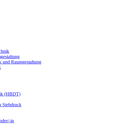
chnik
gestaltung
k und Raumgestaltung
k
nik (HBDT)
n Siebdruck
nder/-in