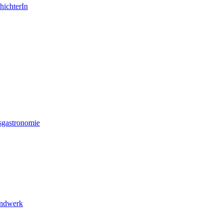
hichterIn
sgastronomie
andwerk