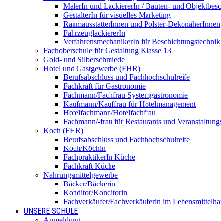
MalerIn und LackiererIn / Bauten- und Objektbesc
GestalterIn für visuelles Marketing
RaumausstatterInnen und Polster-DekonäherInnen
FahrzeuglackiererIn
VerfahrensmechanikerIn für Beschichtungstechnik
Fachoberschule für Gestaltung Klasse 13
Gold- und Silberschmiede
Hotel und Gastgewerbe (FHR)
Berufsabschluss und Fachhochschulreife
Fachkraft für Gastronomie
Fachmann/Fachfrau Systemgastronomie
Kaufmann/Kauffrau für Hotelmanagement
Hotelfachmann/Hotelfachfrau
Fachmann/-frau für Restaurants und Veranstaltung
Koch (FHR)
Berufsabschluss und Fachhochschulreife
Koch/Köchin
FachpraktikerIn Küche
Fachkraft Küche
Nahrungsmittelgewerbe
Bäcker/Bäckerin
Konditor/Konditorin
Fachverkäufer/Fachverkäuferin im Lebensmittelh
UNSERE SCHULE
Anmeldung