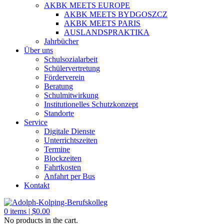
AKBK MEETS EUROPE
AKBK MEETS BYDGOSZCZ
AKBK MEETS PARIS
AUSLANDSPRAKTIKA
Jahrbücher
Über uns
Schulsozialarbeit
Schülervertretung
Förderverein
Beratung
Schulmitwirkung
Institutionelles Schutzkonzept
Standorte
Service
Digitale Dienste
Unterrichtszeiten
Termine
Blockzeiten
Fahrtkosten
Anfahrt per Bus
Kontakt
0
items |
$
0.00
No products in the cart.