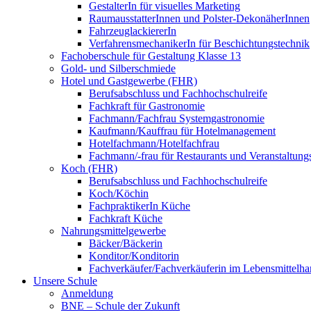
GestalterIn für visuelles Marketing
RaumausstatterInnen und Polster-DekonäherInnen
FahrzeuglackiererIn
VerfahrensmechanikerIn für Beschichtungstechnik
Fachoberschule für Gestaltung Klasse 13
Gold- und Silberschmiede
Hotel und Gastgewerbe (FHR)
Berufsabschluss und Fachhochschulreife
Fachkraft für Gastronomie
Fachmann/Fachfrau Systemgastronomie
Kaufmann/Kauffrau für Hotelmanagement
Hotelfachmann/Hotelfachfrau
Fachmann/-frau für Restaurants und Veranstaltung
Koch (FHR)
Berufsabschluss und Fachhochschulreife
Koch/Köchin
FachpraktikerIn Küche
Fachkraft Küche
Nahrungsmittelgewerbe
Bäcker/Bäckerin
Konditor/Konditorin
Fachverkäufer/Fachverkäuferin im Lebensmittelh
Unsere Schule
Anmeldung
BNE – Schule der Zukunft