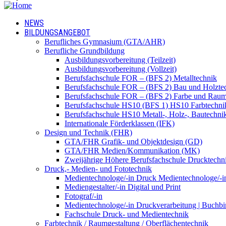
NEWS
BILDUNGSANGEBOT
Berufliches Gymnasium (GTA/AHR)
Berufliche Grundbildung
Ausbildungsvorbereitung (Teilzeit)
Ausbildungsvorbereitung (Vollzeit)
Berufsfachschule FOR – (BFS 2) Metalltechnik
Berufsfachschule FOR – (BFS 2) Bau und Holzte
Berufsfachschule FOR – (BFS 2) Farbe und Raum
Berufsfachschule HS10 (BFS 1) HS10 Farbtechni
Berufsfachschule HS10 Metall-, Holz-, Bautechni
Internationale Förderklassen (IFK)
Design und Technik (FHR)
GTA/FHR Grafik- und Objektdesign (GD)
GTA/FHR Medien/Kommunikation (MK)
Zweijährige Höhere Berufsfachschule Drucktech
Druck,- Medien- und Fototechnik
Medientechnologe/-in Druck Medientechnologe/-i
Mediengestalter/-in Digital und Print
Fotograf/-in
Medientechnologe/-in Druckverarbeitung | Buchbi
Fachschule Druck- und Medientechnik
Farbtechnik / Raumgestaltung / Oberflächentechnik