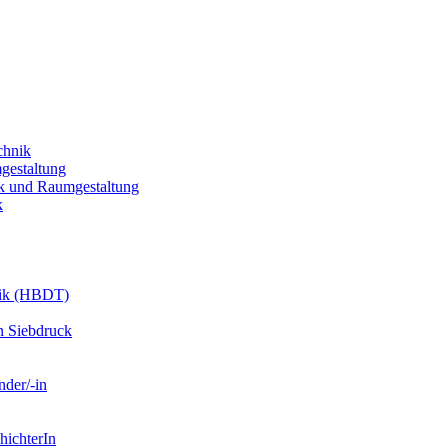
chnik
gestaltung
k und Raumgestaltung
k
nik (HBDT)
n Siebdruck
nder/-in
hichterIn