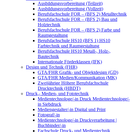
Ausbildungsvorbereitung (Teilzeit)
Ausbildungsvorbereitung (Vollzeit)
Berufsfachschule FOR – (BFS 2) Metalltechnik
Berufsfachschule FOR – (BFS 2) Bau und
Holztechnik
Berufsfachschule FOR – (BFS 2) Farbe und
Raumgestaltung
Berufsfachschule HS10 (BFS 1) HS10
Farbtechnik und Raumgestaltung
Berufsfachschule HS10 Metall-, Holz-,
Bautechnik
Internationale Förderklassen (IFK)
Design und Technik (FHR)
GTA/FHR Grafik- und Objektdesign (GD)
GTA/FHR Medien/Kommunikation (MK)
Zweijährige Höhere Berufsfachschule
Drucktechnik (HBDT)
Druck,- Medien- und Fototechnik
Medientechnologe/-in Druck Medientechnologe/-
in Siebdruck
Mediengestalter/-in Digital und Print
Fotograf/-in
Medientechnologe/-in Druckverarbeitung |
Buchbinder/-in
Fachschule Druck- und Medientechnik