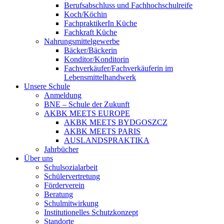
Berufsabschluss und Fachhochschulreife
Koch/Köchin
FachpraktikerIn Küche
Fachkraft Küche
Nahrungsmittelgewerbe
Bäcker/Bäckerin
Konditor/Konditorin
Fachverkäufer/Fachverkäuferin im
Lebensmittelhandwerk
Unsere Schule
Anmeldung
BNE – Schule der Zukunft
AKBK MEETS EUROPE
AKBK MEETS BYDGOSZCZ
AKBK MEETS PARIS
AUSLANDSPRAKTIKA
Jahrbücher
Über uns
Schulsozialarbeit
Schülervertretung
Förderverein
Beratung
Schulmitwirkung
Institutionelles Schutzkonzept
Standorte