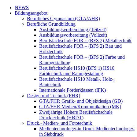
NEWS
Bildungsangebot
Berufliches Gymnasium (GTA/AHR)
Berufliche Grundbildung
Ausbildungsvorbereitung (Teilzeit)
Ausbildungsvorbereitung (Vollzeit)
Berufsfachschule FOR – (BFS 2) Metalltechnik
Berufsfachschule FOR – (BFS 2) Bau und
Holztechnik
Berufsfachschule FOR – (BFS 2) Farbe und
Raumgestaltung
Berufsfachschule HS10 (BFS 1) HS10
Farbtechnik und Raumgestaltung
Berufsfachschule HS10 Metall-, Holz-,
Bautechnik
Internationale Förderklassen (IFK)
Design und Technik (FHR)
GTA/FHR Grafik- und Objektdesign (GD)
GTA/FHR Medien/Kommunikation (MK)
Zweijährige Höhere Berufsfachschule
Drucktechnik (HBDT)
Druck,- Medien- und Fototechnik
Medientechnologe/-in Druck Medientechnologe/-
in Siebdruck