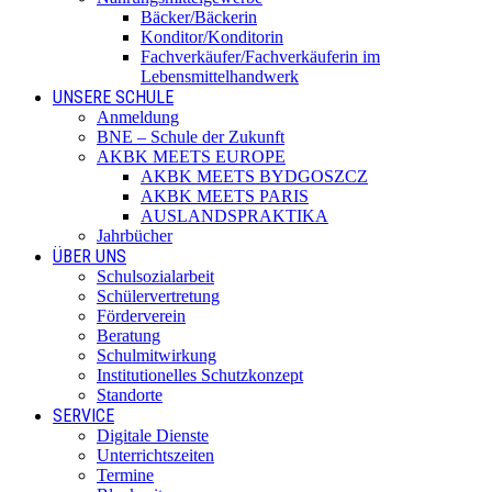
Bäcker/Bäckerin
Konditor/Konditorin
Fachverkäufer/Fachverkäuferin im
Lebensmittelhandwerk
UNSERE SCHULE
Anmeldung
BNE – Schule der Zukunft
AKBK MEETS EUROPE
AKBK MEETS BYDGOSZCZ
AKBK MEETS PARIS
AUSLANDSPRAKTIKA
Jahrbücher
ÜBER UNS
Schulsozialarbeit
Schülervertretung
Förderverein
Beratung
Schulmitwirkung
Institutionelles Schutzkonzept
Standorte
SERVICE
Digitale Dienste
Unterrichtszeiten
Termine