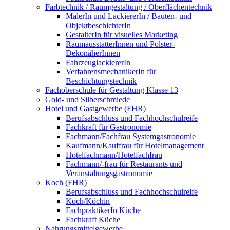
Farbtechnik / Raumgestaltung / Oberflächentechnik
MalerIn und LackiererIn / Bauten- und
ObjektbeschichterIn
GestalterIn für visuelles Marketing
RaumausstatterInnen und Polster-
DekonäherInnen
FahrzeuglackiererIn
VerfahrensmechanikerIn für
Beschichtungstechnik
Fachoberschule für Gestaltung Klasse 13
Gold- und Silberschmiede
Hotel und Gastgewerbe (FHR)
Berufsabschluss und Fachhochschulreife
Fachkraft für Gastronomie
Fachmann/Fachfrau Systemgastronomie
Kaufmann/Kauffrau für Hotelmanagement
Hotelfachmann/Hotelfachfrau
Fachmann/-frau für Restaurants und
Veranstaltungsgastronomie
Koch (FHR)
Berufsabschluss und Fachhochschulreife
Koch/Köchin
FachpraktikerIn Küche
Fachkraft Küche
Nahrungsmittelgewerbe