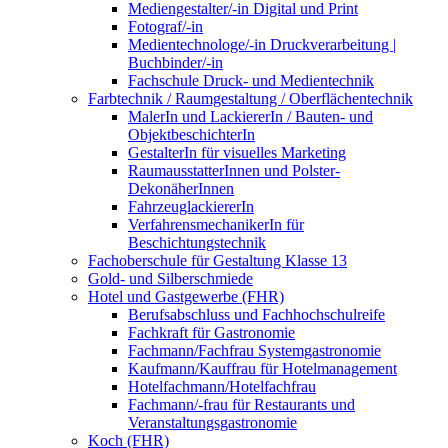
Mediengestalter/-in Digital und Print
Fotograf/-in
Medientechnologe/-in Druckverarbeitung |
Buchbinder/-in
Fachschule Druck- und Medientechnik
Farbtechnik / Raumgestaltung / Oberflächentechnik
MalerIn und LackiererIn / Bauten- und
ObjektbeschichterIn
GestalterIn für visuelles Marketing
RaumausstatterInnen und Polster-
DekonäherInnen
FahrzeuglackiererIn
VerfahrensmechanikerIn für
Beschichtungstechnik
Fachoberschule für Gestaltung Klasse 13
Gold- und Silberschmiede
Hotel und Gastgewerbe (FHR)
Berufsabschluss und Fachhochschulreife
Fachkraft für Gastronomie
Fachmann/Fachfrau Systemgastronomie
Kaufmann/Kauffrau für Hotelmanagement
Hotelfachmann/Hotelfachfrau
Fachmann/-frau für Restaurants und
Veranstaltungsgastronomie
Koch (FHR)