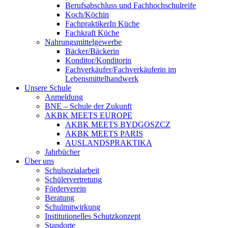
Berufsabschluss und Fachhochschulreife
Koch/Köchin
FachpraktikerIn Küche
Fachkraft Küche
Nahrungsmittelgewerbe
Bäcker/Bäckerin
Konditor/Konditorin
Fachverkäufer/Fachverkäuferin im
Lebensmittelhandwerk
Unsere Schule
Anmeldung
BNE – Schule der Zukunft
AKBK MEETS EUROPE
AKBK MEETS BYDGOSZCZ
AKBK MEETS PARIS
AUSLANDSPRAKTIKA
Jahrbücher
Über uns
Schulsozialarbeit
Schülervertretung
Förderverein
Beratung
Schulmitwirkung
Institutionelles Schutzkonzept
Standorte