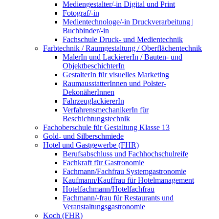
Mediengestalter/-in Digital und Print
Fotograf/-in
Medientechnologe/-in Druckverarbeitung |
Buchbinder/-in
Fachschule Druck- und Medientechnik
Farbtechnik / Raumgestaltung / Oberflächentechnik
MalerIn und LackiererIn / Bauten- und
ObjektbeschichterIn
GestalterIn für visuelles Marketing
RaumausstatterInnen und Polster-
DekonäherInnen
FahrzeuglackiererIn
VerfahrensmechanikerIn für
Beschichtungstechnik
Fachoberschule für Gestaltung Klasse 13
Gold- und Silberschmiede
Hotel und Gastgewerbe (FHR)
Berufsabschluss und Fachhochschulreife
Fachkraft für Gastronomie
Fachmann/Fachfrau Systemgastronomie
Kaufmann/Kauffrau für Hotelmanagement
Hotelfachmann/Hotelfachfrau
Fachmann/-frau für Restaurants und
Veranstaltungsgastronomie
Koch (FHR)