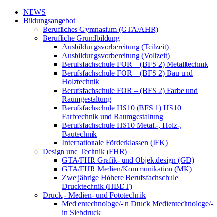
NEWS
Bildungsangebot
Berufliches Gymnasium (GTA/AHR)
Berufliche Grundbildung
Ausbildungsvorbereitung (Teilzeit)
Ausbildungsvorbereitung (Vollzeit)
Berufsfachschule FOR – (BFS 2) Metalltechnik
Berufsfachschule FOR – (BFS 2) Bau und
Holztechnik
Berufsfachschule FOR – (BFS 2) Farbe und
Raumgestaltung
Berufsfachschule HS10 (BFS 1) HS10
Farbtechnik und Raumgestaltung
Berufsfachschule HS10 Metall-, Holz-,
Bautechnik
Internationale Förderklassen (IFK)
Design und Technik (FHR)
GTA/FHR Grafik- und Objektdesign (GD)
GTA/FHR Medien/Kommunikation (MK)
Zweijährige Höhere Berufsfachschule
Drucktechnik (HBDT)
Druck,- Medien- und Fototechnik
Medientechnologe/-in Druck Medientechnologe/-
in Siebdruck