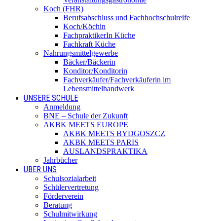
Koch (FHR)
Berufsabschluss und Fachhochschulreife
Koch/Köchin
FachpraktikerIn Küche
Fachkraft Küche
Nahrungsmittelgewerbe
Bäcker/Bäckerin
Konditor/Konditorin
Fachverkäufer/Fachverkäuferin im
Lebensmittelhandwerk
UNSERE SCHULE
Anmeldung
BNE – Schule der Zukunft
AKBK MEETS EUROPE
AKBK MEETS BYDGOSZCZ
AKBK MEETS PARIS
AUSLANDSPRAKTIKA
Jahrbücher
ÜBER UNS
Schulsozialarbeit
Schülervertretung
Förderverein
Beratung
Schulmitwirkung