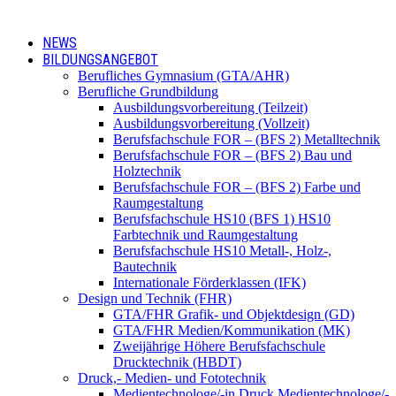
NEWS
BILDUNGSANGEBOT
Berufliches Gymnasium (GTA/AHR)
Berufliche Grundbildung
Ausbildungsvorbereitung (Teilzeit)
Ausbildungsvorbereitung (Vollzeit)
Berufsfachschule FOR – (BFS 2) Metalltechnik
Berufsfachschule FOR – (BFS 2) Bau und
Holztechnik
Berufsfachschule FOR – (BFS 2) Farbe und
Raumgestaltung
Berufsfachschule HS10 (BFS 1) HS10
Farbtechnik und Raumgestaltung
Berufsfachschule HS10 Metall-, Holz-,
Bautechnik
Internationale Förderklassen (IFK)
Design und Technik (FHR)
GTA/FHR Grafik- und Objektdesign (GD)
GTA/FHR Medien/Kommunikation (MK)
Zweijährige Höhere Berufsfachschule
Drucktechnik (HBDT)
Druck,- Medien- und Fototechnik
Medientechnologe/-in Druck Medientechnologe/-