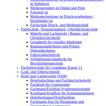
in Siebdruck
Mediengestalter/-in Digital und Print
Fotograf/-in
Medientechnologe/-in Druckverarbeitung |
Buchbinder/-in
Fachschule Druck- und Medientechnik
Farbtechnik / Raumgestaltung / Oberflächentechnik
MalerIn und LackiererIn / Bauten- und
ObjektbeschichterIn
GestalterIn für visuelles Marketing
RaumausstatterInnen und Polster-
DekonäherInnen
FahrzeuglackiererIn
VerfahrensmechanikerIn für
Beschichtungstechnik
Fachoberschule für Gestaltung Klasse 13
Gold- und Silberschmiede
Hotel und Gastgewerbe (FHR)
Berufsabschluss und Fachhochschulreife
Fachkraft für Gastronomie
Fachmann/Fachfrau Systemgastronomie
Kaufmann/Kauffrau für Hotelmanagement
Hotelfachmann/Hotelfachfrau
Fachmann/-frau für Restaurants und
Veranstaltungsgastronomie