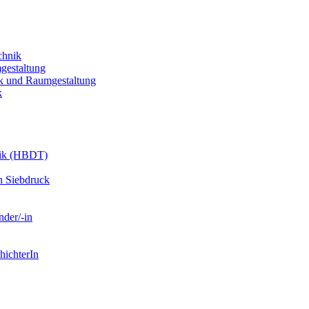
chnik
gestaltung
k und Raumgestaltung
k
nik (HBDT)
n Siebdruck
nder/-in
hichterIn