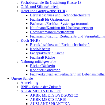
Fachoberschule für Gestaltung Klasse 13
Gold- und Silberschmiede
Hotel und Gastgewerbe (FHR)
Berufsabschluss und Fachhochschulreife
Fachkraft für Gastronomie
Fachmann/Fachfrau Systemgastronomie
Kaufmann/Kauffrau für Hotelmanagement
Hotelfachmann/Hotelfachfrau
Fachmann/-frau für Restaurants und Veranstaltung
Koch (FHR)
Berufsabschluss und Fachhochschulreife
Koch/Köchin
FachpraktikerIn Küche
Fachkraft Küche
Nahrungsmittelgewerbe
Bäcker/Bäckerin
Konditor/Konditorin
Fachverkäufer/Fachverkäuferin im Lebensmittelh
Unsere Schule
Anmeldung
BNE – Schule der Zukunft
AKBK MEETS EUROPE
AKBK MEETS BYDGOSZCZ
AKBK MEETS PARIS
AUSLANDSPRAKTIKA