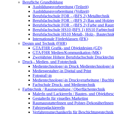
Berufliche Grundbildung
Ausbildungsvorbereitung (Teilzeit)
Ausbildungsvorbereitung (Vollzeit)
Berufsfachschule FOR – (BFS 2) Metalltechnik
Berufsfachschule FOR – (BFS 2) Bau und Holzte
Berufsfachschule FOR – (BFS 2) Farbe und Raum
Berufsfachschule HS10 (BFS 1) HS10 Farbtechni
Berufsfachschule HS10 Metall-, Holz-, Bautechni
Internationale Förderklassen (IFK)
Design und Technik (FHR)
GTA/FHR Grafik- und Objektdesign (GD)
GTA/FHR Medien/Kommunikation (MK)
Zweijährige Höhere Berufsfachschule Drucktech
Druck,- Medien- und Fototechnik
Medientechnologe/-in Druck Medientechnologe/-i
Mediengestalter/-in Digital und Print
Fotograf/-in
Medientechnologe/-in Druckverarbeitung | Buchbi
Fachschule Druck- und Medientechnik
Farbtechnik / Raumgestaltung / Oberflächentechnik
MalerIn und LackiererIn / Bauten- und Objektbesc
GestalterIn für visuelles Marketing
RaumausstatterInnen und Polster-DekonäherInnen
FahrzeuglackiererIn
VerfahrensmechanikerIn für Beschichtungstechnik