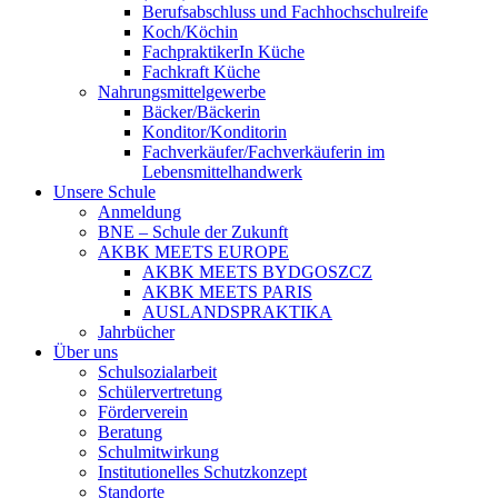
Berufsabschluss und Fachhochschulreife
Koch/Köchin
FachpraktikerIn Küche
Fachkraft Küche
Nahrungsmittelgewerbe
Bäcker/Bäckerin
Konditor/Konditorin
Fachverkäufer/Fachverkäuferin im
Lebensmittelhandwerk
Unsere Schule
Anmeldung
BNE – Schule der Zukunft
AKBK MEETS EUROPE
AKBK MEETS BYDGOSZCZ
AKBK MEETS PARIS
AUSLANDSPRAKTIKA
Jahrbücher
Über uns
Schulsozialarbeit
Schülervertretung
Förderverein
Beratung
Schulmitwirkung
Institutionelles Schutzkonzept
Standorte