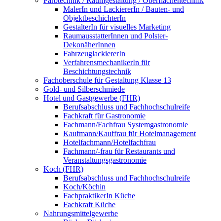
Farbtechnik / Raumgestaltung / Oberflächentechnik
MalerIn und LackiererIn / Bauten- und
ObjektbeschichterIn
GestalterIn für visuelles Marketing
RaumausstatterInnen und Polster-
DekonäherInnen
FahrzeuglackiererIn
VerfahrensmechanikerIn für
Beschichtungstechnik
Fachoberschule für Gestaltung Klasse 13
Gold- und Silberschmiede
Hotel und Gastgewerbe (FHR)
Berufsabschluss und Fachhochschulreife
Fachkraft für Gastronomie
Fachmann/Fachfrau Systemgastronomie
Kaufmann/Kauffrau für Hotelmanagement
Hotelfachmann/Hotelfachfrau
Fachmann/-frau für Restaurants und
Veranstaltungsgastronomie
Koch (FHR)
Berufsabschluss und Fachhochschulreife
Koch/Köchin
FachpraktikerIn Küche
Fachkraft Küche
Nahrungsmittelgewerbe