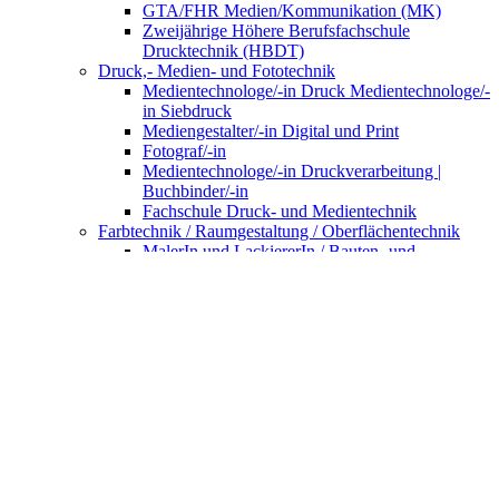
GTA/FHR Medien/Kommunikation (MK)
Zweijährige Höhere Berufsfachschule
Drucktechnik (HBDT)
Druck,- Medien- und Fototechnik
Medientechnologe/-in Druck Medientechnologe/-
in Siebdruck
Mediengestalter/-in Digital und Print
Fotograf/-in
Medientechnologe/-in Druckverarbeitung |
Buchbinder/-in
Fachschule Druck- und Medientechnik
Farbtechnik / Raumgestaltung / Oberflächentechnik
MalerIn und LackiererIn / Bauten- und
ObjektbeschichterIn
GestalterIn für visuelles Marketing
RaumausstatterInnen und Polster-
DekonäherInnen
FahrzeuglackiererIn
VerfahrensmechanikerIn für
Beschichtungstechnik
Fachoberschule für Gestaltung Klasse 13
Gold- und Silberschmiede
Hotel und Gastgewerbe (FHR)
Berufsabschluss und Fachhochschulreife
Fachkraft für Gastronomie