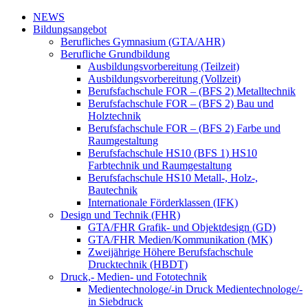
NEWS
Bildungsangebot
Berufliches Gymnasium (GTA/AHR)
Berufliche Grundbildung
Ausbildungsvorbereitung (Teilzeit)
Ausbildungsvorbereitung (Vollzeit)
Berufsfachschule FOR – (BFS 2) Metalltechnik
Berufsfachschule FOR – (BFS 2) Bau und
Holztechnik
Berufsfachschule FOR – (BFS 2) Farbe und
Raumgestaltung
Berufsfachschule HS10 (BFS 1) HS10
Farbtechnik und Raumgestaltung
Berufsfachschule HS10 Metall-, Holz-,
Bautechnik
Internationale Förderklassen (IFK)
Design und Technik (FHR)
GTA/FHR Grafik- und Objektdesign (GD)
GTA/FHR Medien/Kommunikation (MK)
Zweijährige Höhere Berufsfachschule
Drucktechnik (HBDT)
Druck,- Medien- und Fototechnik
Medientechnologe/-in Druck Medientechnologe/-
in Siebdruck