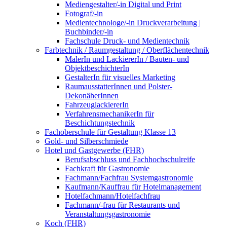
Mediengestalter/-in Digital und Print
Fotograf/-in
Medientechnologe/-in Druckverarbeitung |
Buchbinder/-in
Fachschule Druck- und Medientechnik
Farbtechnik / Raumgestaltung / Oberflächentechnik
MalerIn und LackiererIn / Bauten- und
ObjektbeschichterIn
GestalterIn für visuelles Marketing
RaumausstatterInnen und Polster-
DekonäherInnen
FahrzeuglackiererIn
VerfahrensmechanikerIn für
Beschichtungstechnik
Fachoberschule für Gestaltung Klasse 13
Gold- und Silberschmiede
Hotel und Gastgewerbe (FHR)
Berufsabschluss und Fachhochschulreife
Fachkraft für Gastronomie
Fachmann/Fachfrau Systemgastronomie
Kaufmann/Kauffrau für Hotelmanagement
Hotelfachmann/Hotelfachfrau
Fachmann/-frau für Restaurants und
Veranstaltungsgastronomie
Koch (FHR)