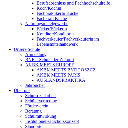
Berufsabschluss und Fachhochschulreife
Koch/Köchin
FachpraktikerIn Küche
Fachkraft Küche
Nahrungsmittelgewerbe
Bäcker/Bäckerin
Konditor/Konditorin
Fachverkäufer/Fachverkäuferin im
Lebensmittelhandwerk
Unsere Schule
Anmeldung
BNE – Schule der Zukunft
AKBK MEETS EUROPE
AKBK MEETS BYDGOSZCZ
AKBK MEETS PARIS
AUSLANDSPRAKTIKA
Jahrbücher
Über uns
Schulsozialarbeit
Schülervertretung
Förderverein
Beratung
Schulmitwirkung
Institutionelles Schutzkonzept
Standorte