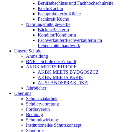
Berufsabschluss und Fachhochschulreife
Koch/Köchin
FachpraktikerIn Küche
Fachkraft Küche
Nahrungsmittelgewerbe
Bäcker/Bäckerin
Konditor/Konditorin
Fachverkäufer/Fachverkäuferin im
Lebensmittelhandwerk
Unsere Schule
Anmeldung
BNE – Schule der Zukunft
AKBK MEETS EUROPE
AKBK MEETS BYDGOSZCZ
AKBK MEETS PARIS
AUSLANDSPRAKTIKA
Jahrbücher
Über uns
Schulsozialarbeit
Schülervertretung
Förderverein
Beratung
Schulmitwirkung
Institutionelles Schutzkonzept
Standorte