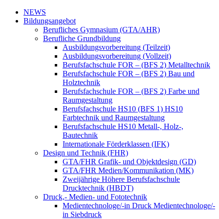
NEWS
Bildungsangebot
Berufliches Gymnasium (GTA/AHR)
Berufliche Grundbildung
Ausbildungsvorbereitung (Teilzeit)
Ausbildungsvorbereitung (Vollzeit)
Berufsfachschule FOR – (BFS 2) Metalltechnik
Berufsfachschule FOR – (BFS 2) Bau und
Holztechnik
Berufsfachschule FOR – (BFS 2) Farbe und
Raumgestaltung
Berufsfachschule HS10 (BFS 1) HS10
Farbtechnik und Raumgestaltung
Berufsfachschule HS10 Metall-, Holz-,
Bautechnik
Internationale Förderklassen (IFK)
Design und Technik (FHR)
GTA/FHR Grafik- und Objektdesign (GD)
GTA/FHR Medien/Kommunikation (MK)
Zweijährige Höhere Berufsfachschule
Drucktechnik (HBDT)
Druck,- Medien- und Fototechnik
Medientechnologe/-in Druck Medientechnologe/-
in Siebdruck