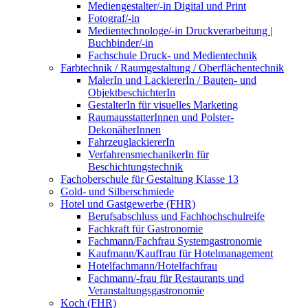
Mediengestalter/-in Digital und Print
Fotograf/-in
Medientechnologe/-in Druckverarbeitung |
Buchbinder/-in
Fachschule Druck- und Medientechnik
Farbtechnik / Raumgestaltung / Oberflächentechnik
MalerIn und LackiererIn / Bauten- und
ObjektbeschichterIn
GestalterIn für visuelles Marketing
RaumausstatterInnen und Polster-
DekonäherInnen
FahrzeuglackiererIn
VerfahrensmechanikerIn für
Beschichtungstechnik
Fachoberschule für Gestaltung Klasse 13
Gold- und Silberschmiede
Hotel und Gastgewerbe (FHR)
Berufsabschluss und Fachhochschulreife
Fachkraft für Gastronomie
Fachmann/Fachfrau Systemgastronomie
Kaufmann/Kauffrau für Hotelmanagement
Hotelfachmann/Hotelfachfrau
Fachmann/-frau für Restaurants und
Veranstaltungsgastronomie
Koch (FHR)