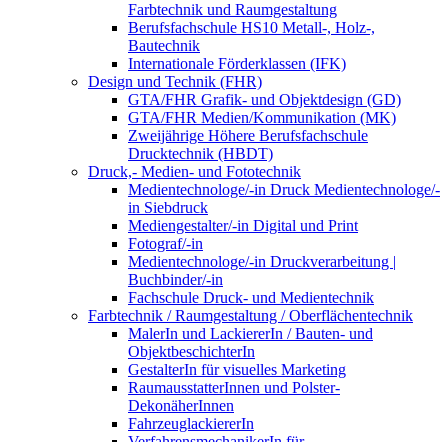
Farbtechnik und Raumgestaltung
Berufsfachschule HS10 Metall-, Holz-,
Bautechnik
Internationale Förderklassen (IFK)
Design und Technik (FHR)
GTA/FHR Grafik- und Objektdesign (GD)
GTA/FHR Medien/Kommunikation (MK)
Zweijährige Höhere Berufsfachschule
Drucktechnik (HBDT)
Druck,- Medien- und Fototechnik
Medientechnologe/-in Druck Medientechnologe/-
in Siebdruck
Mediengestalter/-in Digital und Print
Fotograf/-in
Medientechnologe/-in Druckverarbeitung |
Buchbinder/-in
Fachschule Druck- und Medientechnik
Farbtechnik / Raumgestaltung / Oberflächentechnik
MalerIn und LackiererIn / Bauten- und
ObjektbeschichterIn
GestalterIn für visuelles Marketing
RaumausstatterInnen und Polster-
DekonäherInnen
FahrzeuglackiererIn
VerfahrensmechanikerIn für