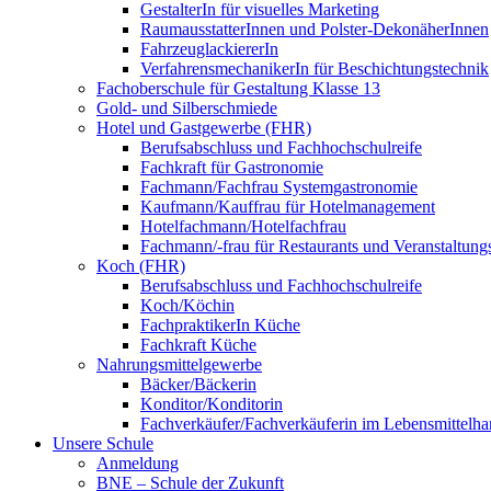
GestalterIn für visuelles Marketing
RaumausstatterInnen und Polster-DekonäherInnen
FahrzeuglackiererIn
VerfahrensmechanikerIn für Beschichtungstechnik
Fachoberschule für Gestaltung Klasse 13
Gold- und Silberschmiede
Hotel und Gastgewerbe (FHR)
Berufsabschluss und Fachhochschulreife
Fachkraft für Gastronomie
Fachmann/Fachfrau Systemgastronomie
Kaufmann/Kauffrau für Hotelmanagement
Hotelfachmann/Hotelfachfrau
Fachmann/-frau für Restaurants und Veranstaltung
Koch (FHR)
Berufsabschluss und Fachhochschulreife
Koch/Köchin
FachpraktikerIn Küche
Fachkraft Küche
Nahrungsmittelgewerbe
Bäcker/Bäckerin
Konditor/Konditorin
Fachverkäufer/Fachverkäuferin im Lebensmittelh
Unsere Schule
Anmeldung
BNE – Schule der Zukunft