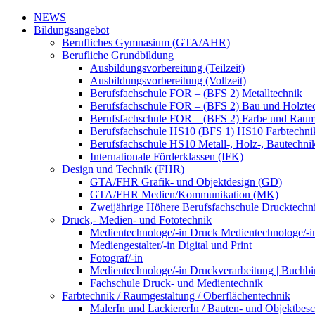
NEWS
Bildungsangebot
Berufliches Gymnasium (GTA/AHR)
Berufliche Grundbildung
Ausbildungsvorbereitung (Teilzeit)
Ausbildungsvorbereitung (Vollzeit)
Berufsfachschule FOR – (BFS 2) Metalltechnik
Berufsfachschule FOR – (BFS 2) Bau und Holzte
Berufsfachschule FOR – (BFS 2) Farbe und Raum
Berufsfachschule HS10 (BFS 1) HS10 Farbtechni
Berufsfachschule HS10 Metall-, Holz-, Bautechni
Internationale Förderklassen (IFK)
Design und Technik (FHR)
GTA/FHR Grafik- und Objektdesign (GD)
GTA/FHR Medien/Kommunikation (MK)
Zweijährige Höhere Berufsfachschule Drucktech
Druck,- Medien- und Fototechnik
Medientechnologe/-in Druck Medientechnologe/-i
Mediengestalter/-in Digital und Print
Fotograf/-in
Medientechnologe/-in Druckverarbeitung | Buchbi
Fachschule Druck- und Medientechnik
Farbtechnik / Raumgestaltung / Oberflächentechnik
MalerIn und LackiererIn / Bauten- und Objektbesc