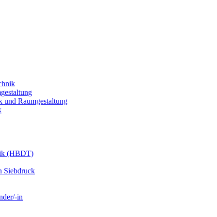
chnik
gestaltung
k und Raumgestaltung
k
nik (HBDT)
n Siebdruck
nder/-in