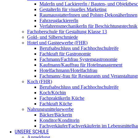
MalerIn und LackiererIn / Bauten- und Objektbesc
GestalterIn für visuelles Marketing
RaumausstatterInnen und Polster-DekonäherInnen
FahrzeuglackiererIn
VerfahrensmechanikerIn für Beschichtungstechnik
Fachoberschule für Gestaltung Klasse 13
Gold- und Silberschmiede
Hotel und Gastgewerbe (FHR)
Berufsabschluss und Fachhochschulreife
Fachkraft für Gastronomie
Fachmann/Fachfrau Systemgastronomie
Kaufmann/Kauffrau für Hotelmanagement
Hotelfachmann/Hotelfachfrau
Fachmann/-frau für Restaurants und Veranstaltung
Koch (FHR)
Berufsabschluss und Fachhochschulreife
Koch/Köchin
FachpraktikerIn Küche
Fachkraft Küche
Nahrungsmittelgewerbe
Bäcker/Bäckerin
Konditor/Konditorin
Fachverkäufer/Fachverkäuferin im Lebensmittelh
UNSERE SCHULE
Anmeldung