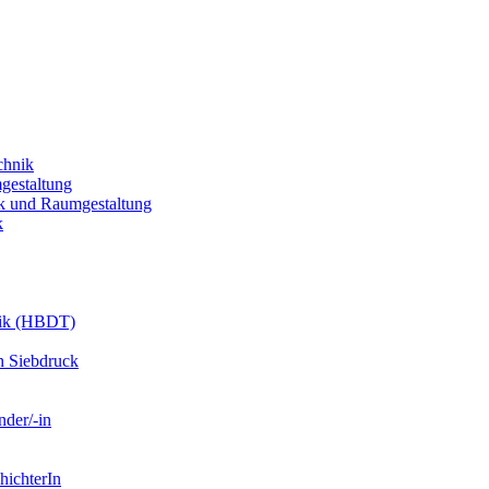
chnik
gestaltung
k und Raumgestaltung
k
nik (HBDT)
n Siebdruck
nder/-in
hichterIn