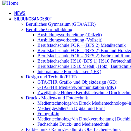
NEWS
BILDUNGSANGEBOT
Berufliches Gymnasium (GTA/AHR)
Berufliche Grundbildung
Ausbildungsvorbereitung (Teilzeit)
Ausbildungsvorbereitung (Vollzeit)
Berufsfachschule FOR – (BFS 2) Metalltechnik
Berufsfachschule FOR – (BFS 2) Bau und Holzte
Berufsfachschule FOR – (BFS 2) Farbe und Raum
Berufsfachschule HS10 (BFS 1) HS10 Farbtechni
Berufsfachschule HS10 Metall-, Holz-, Bautechni
Internationale Förderklassen (IFK)
Design und Technik (FHR)
GTA/FHR Grafik- und Objektdesign (GD)
GTA/FHR Medien/Kommunikation (MK)
Zweijährige Höhere Berufsfachschule Drucktech
Druck,- Medien- und Fototechnik
Medientechnologe/-in Druck Medientechnologe/-i
Mediengestalter/-in Digital und Print
Fotograf/-in
Medientechnologe/-in Druckverarbeitung | Buchbi
Fachschule Druck- und Medientechnik
Farbtechnik / Raumgestaltung / Oberflächentechnik