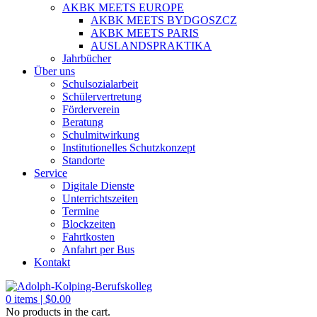
AKBK MEETS EUROPE
AKBK MEETS BYDGOSZCZ
AKBK MEETS PARIS
AUSLANDSPRAKTIKA
Jahrbücher
Über uns
Schulsozialarbeit
Schülervertretung
Förderverein
Beratung
Schulmitwirkung
Institutionelles Schutzkonzept
Standorte
Service
Digitale Dienste
Unterrichtszeiten
Termine
Blockzeiten
Fahrtkosten
Anfahrt per Bus
Kontakt
0
items |
$
0.00
No products in the cart.