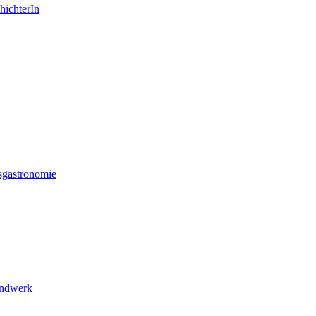
hichterIn
sgastronomie
andwerk