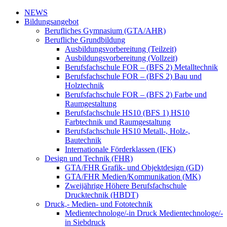
NEWS
Bildungsangebot
Berufliches Gymnasium (GTA/AHR)
Berufliche Grundbildung
Ausbildungsvorbereitung (Teilzeit)
Ausbildungsvorbereitung (Vollzeit)
Berufsfachschule FOR – (BFS 2) Metalltechnik
Berufsfachschule FOR – (BFS 2) Bau und
Holztechnik
Berufsfachschule FOR – (BFS 2) Farbe und
Raumgestaltung
Berufsfachschule HS10 (BFS 1) HS10
Farbtechnik und Raumgestaltung
Berufsfachschule HS10 Metall-, Holz-,
Bautechnik
Internationale Förderklassen (IFK)
Design und Technik (FHR)
GTA/FHR Grafik- und Objektdesign (GD)
GTA/FHR Medien/Kommunikation (MK)
Zweijährige Höhere Berufsfachschule
Drucktechnik (HBDT)
Druck,- Medien- und Fototechnik
Medientechnologe/-in Druck Medientechnologe/-
in Siebdruck