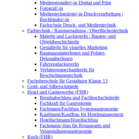
Mediengestalter/-in Digital und Print
Fotograf/-in
Medientechnologe/-in Druckverarbeitung |
Buchbinder/-in
Fachschule Druck- und Medientechnik
Farbtechnik / Raumgestaltung / Oberflächentechnik
MalerIn und LackiererIn / Bauten- und
ObjektbeschichterIn
GestalterIn für visuelles Marketing
RaumausstatterInnen und Polster-
DekonäherInnen
FahrzeuglackiererIn
VerfahrensmechanikerIn für
Beschichtungstechnik
Fachoberschule für Gestaltung Klasse 13
Gold- und Silberschmiede
Hotel und Gastgewerbe (FHR)
Berufsabschluss und Fachhochschulreife
Fachkraft für Gastronomie
Fachmann/Fachfrau Systemgastronomie
Kaufmann/Kauffrau für Hotelmanagement
Hotelfachmann/Hotelfachfrau
Fachmann/-frau für Restaurants und
Veranstaltungsgastronomie
Koch (FHR)