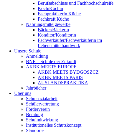
Berufsabschluss und Fachhochschulreife
Koch/Köchin
FachpraktikerIn Küche
Fachkraft Küche
Nahrungsmittelgewerbe
Bäcker/Bäckerin
Konditor/Konditorin
Fachverkäufer/Fachverkäuferin im
Lebensmittelhandwerk
Unsere Schule
Anmeldung
BNE – Schule der Zukunft
AKBK MEETS EUROPE
AKBK MEETS BYDGOSZCZ
AKBK MEETS PARIS
AUSLANDSPRAKTIKA
Jahrbücher
Über uns
Schulsozialarbeit
Schülervertretung
Förderverein
Beratung
Schulmitwirkung
Institutionelles Schutzkonzept
Standorte