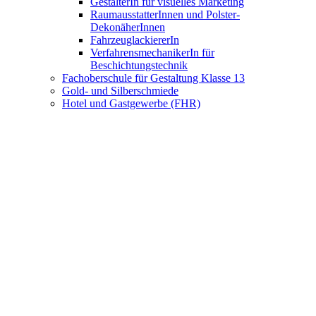
GestalterIn für visuelles Marketing
RaumausstatterInnen und Polster-
DekonäherInnen
FahrzeuglackiererIn
VerfahrensmechanikerIn für
Beschichtungstechnik
Fachoberschule für Gestaltung Klasse 13
Gold- und Silberschmiede
Hotel und Gastgewerbe (FHR)
Berufsabschluss und Fachhochschulreife
Fachkraft für Gastronomie
Fachmann/Fachfrau Systemgastronomie
Kaufmann/Kauffrau für Hotelmanagement
Hotelfachmann/Hotelfachfrau
Fachmann/-frau für Restaurants und
Veranstaltungsgastronomie
Koch (FHR)
Berufsabschluss und Fachhochschulreife
Koch/Köchin
FachpraktikerIn Küche
Fachkraft Küche
Nahrungsmittelgewerbe
Bäcker/Bäckerin
Konditor/Konditorin
Fachverkäufer/Fachverkäuferin im