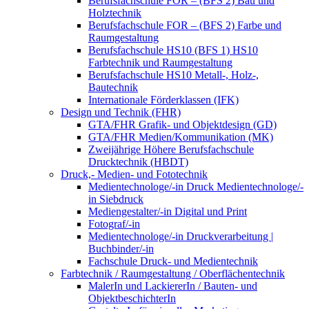
Berufsfachschule FOR – (BFS 2) Bau und
Holztechnik
Berufsfachschule FOR – (BFS 2) Farbe und
Raumgestaltung
Berufsfachschule HS10 (BFS 1) HS10
Farbtechnik und Raumgestaltung
Berufsfachschule HS10 Metall-, Holz-,
Bautechnik
Internationale Förderklassen (IFK)
Design und Technik (FHR)
GTA/FHR Grafik- und Objektdesign (GD)
GTA/FHR Medien/Kommunikation (MK)
Zweijährige Höhere Berufsfachschule
Drucktechnik (HBDT)
Druck,- Medien- und Fototechnik
Medientechnologe/-in Druck Medientechnologe/-
in Siebdruck
Mediengestalter/-in Digital und Print
Fotograf/-in
Medientechnologe/-in Druckverarbeitung |
Buchbinder/-in
Fachschule Druck- und Medientechnik
Farbtechnik / Raumgestaltung / Oberflächentechnik
MalerIn und LackiererIn / Bauten- und
ObjektbeschichterIn