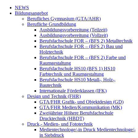
NEWS
Bildungsangebot
Berufliches Gymnasium (GTA/AHR)
Berufliche Grundbildung
Ausbildungsvorbereitung (Teilzeit)
Ausbildungsvorbereitung (Vollzeit)
Berufsfachschule FOR – (BFS 2) Metalltechnik
Berufsfachschule FOR – (BFS 2) Bau und
Holztechnik
Berufsfachschule FOR – (BFS 2) Farbe und
Raumgestaltung
Berufsfachschule HS10 (BFS 1) HS10
Farbtechnik und Raumgestaltung
Berufsfachschule HS10 Metall-, Holz-,
Bautechnik
Internationale Förderklassen (IFK)
Design und Technik (FHR)
GTA/FHR Grafik- und Objektdesign (GD)
GTA/FHR Medien/Kommunikation (MK)
Zweijährige Höhere Berufsfachschule
Drucktechnik (HBDT)
Druck,- Medien- und Fototechnik
Medientechnologe/-in Druck Medientechnologe/-
in Siebdruck