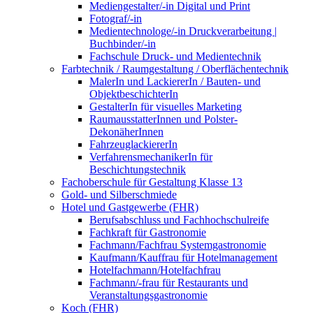
Mediengestalter/-in Digital und Print
Fotograf/-in
Medientechnologe/-in Druckverarbeitung |
Buchbinder/-in
Fachschule Druck- und Medientechnik
Farbtechnik / Raumgestaltung / Oberflächentechnik
MalerIn und LackiererIn / Bauten- und
ObjektbeschichterIn
GestalterIn für visuelles Marketing
RaumausstatterInnen und Polster-
DekonäherInnen
FahrzeuglackiererIn
VerfahrensmechanikerIn für
Beschichtungstechnik
Fachoberschule für Gestaltung Klasse 13
Gold- und Silberschmiede
Hotel und Gastgewerbe (FHR)
Berufsabschluss und Fachhochschulreife
Fachkraft für Gastronomie
Fachmann/Fachfrau Systemgastronomie
Kaufmann/Kauffrau für Hotelmanagement
Hotelfachmann/Hotelfachfrau
Fachmann/-frau für Restaurants und
Veranstaltungsgastronomie
Koch (FHR)