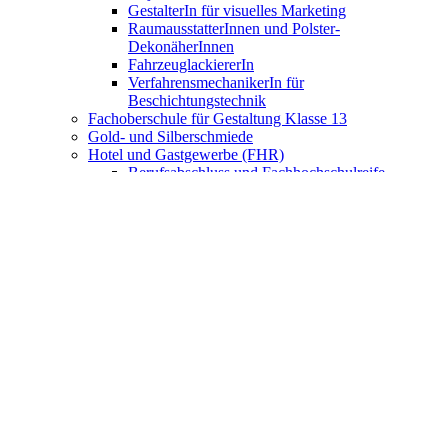
GestalterIn für visuelles Marketing
RaumausstatterInnen und Polster-
DekonäherInnen
FahrzeuglackiererIn
VerfahrensmechanikerIn für
Beschichtungstechnik
Fachoberschule für Gestaltung Klasse 13
Gold- und Silberschmiede
Hotel und Gastgewerbe (FHR)
Berufsabschluss und Fachhochschulreife
Fachkraft für Gastronomie
Fachmann/Fachfrau Systemgastronomie
Kaufmann/Kauffrau für Hotelmanagement
Hotelfachmann/Hotelfachfrau
Fachmann/-frau für Restaurants und
Veranstaltungsgastronomie
Koch (FHR)
Berufsabschluss und Fachhochschulreife
Koch/Köchin
FachpraktikerIn Küche
Fachkraft Küche
Nahrungsmittelgewerbe
Bäcker/Bäckerin
Konditor/Konditorin
Fachverkäufer/Fachverkäuferin im