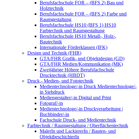
Berufsfachschule FOR – (BFS 2) Bau und
Holztechnik
Berufsfachschule FOR – (BFS 2) Farbe und
Raumgestaltung
Berufsfachschule HS10 (BFS 1) HS10
Farbtechnik und Raumgestaltung
Berufsfachschule HS10 Metall-, Holz-,
Bautechnik
Internationale Förderklassen (IFK)
Design und Technik (FHR)
GTA/FHR Grafik- und Objektdesign (GD)
GTA/FHR Medien/Kommunikation (MK)
Zweijährige Höhere Berufsfachschule
Drucktechnik (HBDT)
Druck,- Medien- und Fototechnik
Medientechnologe/-in Druck Medientechnologe/-
in Siebdruck
Mediengestalter/-in Digital und Print
Fotograf/-in
Medientechnologe/-in Druckverarbeitung |
Buchbinder/-in
Fachschule Druck- und Medientechnik
Farbtechnik / Raumgestaltung / Oberflächentechnik
MalerIn und LackiererIn / Bauten- und
ObjektbeschichterIn