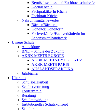
Berufsabschluss und Fachhochschulreife
Koch/Köchin
FachpraktikerIn Küche
Fachkraft Küche
Nahrungsmittelgewerbe
Bäcker/Bäckerin
Konditor/Konditorin
Fachverkäufer/Fachverkäuferin im
Lebensmittelhandwerk
Unsere Schule
Anmeldung
BNE – Schule der Zukunft
AKBK MEETS EUROPE
AKBK MEETS BYDGOSZCZ
AKBK MEETS PARIS
AUSLANDSPRAKTIKA
Jahrbücher
Über uns
Schulsozialarbeit
Schülervertretung
Förderverein
Beratung
Schulmitwirkung
Institutionelles Schutzkonzept
Standorte