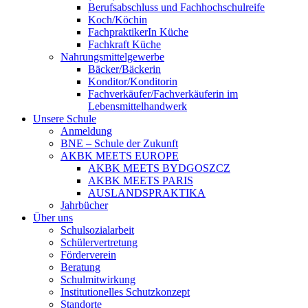
Berufsabschluss und Fachhochschulreife
Koch/Köchin
FachpraktikerIn Küche
Fachkraft Küche
Nahrungsmittelgewerbe
Bäcker/Bäckerin
Konditor/Konditorin
Fachverkäufer/Fachverkäuferin im
Lebensmittelhandwerk
Unsere Schule
Anmeldung
BNE – Schule der Zukunft
AKBK MEETS EUROPE
AKBK MEETS BYDGOSZCZ
AKBK MEETS PARIS
AUSLANDSPRAKTIKA
Jahrbücher
Über uns
Schulsozialarbeit
Schülervertretung
Förderverein
Beratung
Schulmitwirkung
Institutionelles Schutzkonzept
Standorte