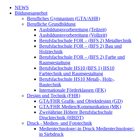
NEWS
Bildungsangebot
Berufliches Gymnasium (GTA/AHR)
Berufliche Grundbildung
Ausbildungsvorbereitung (Teilzeit)
Ausbildungsvorbereitung (Vollzeit)
Berufsfachschule FOR – (BFS 2) Metalltechnik
Berufsfachschule FOR – (BFS 2) Bau und
Holztechnik
Berufsfachschule FOR – (BFS 2) Farbe und
Raumgestaltung
Berufsfachschule HS10 (BFS 1) HS10
Farbtechnik und Raumgestaltung
Berufsfachschule HS10 Metall-, Holz-,
Bautechnik
Internationale Förderklassen (IFK)
Design und Technik (FHR)
GTA/FHR Grafik- und Objektdesign (GD)
GTA/FHR Medien/Kommunikation (MK)
Zweijährige Höhere Berufsfachschule
Drucktechnik (HBDT)
Druck,- Medien- und Fototechnik
Medientechnologe/-in Druck Medientechnologe/-
in Siebdruck