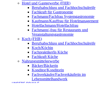
Hotel und Gastgewerbe (FHR)
Berufsabschluss und Fachhochschulreife
Fachkraft für Gastronomie
Fachmann/Fachfrau Systemgastronomie
Kaufmann/Kauffrau für Hotelmanagement
Hotelfachmann/Hotelfachfrau
Fachmann/-frau für Restaurants und
Veranstaltungsgastronomie
Koch (FHR)
Berufsabschluss und Fachhochschulreife
Koch/Köchin
FachpraktikerIn Küche
Fachkraft Küche
Nahrungsmittelgewerbe
Bäcker/Bäckerin
Konditor/Konditorin
Fachverkäufer/Fachverkäuferin im
Lebensmittelhandwerk
UNSERE SCHULE
Anmeldung
BNE – Schule der Zukunft
AKBK MEETS EUROPE
AKBK MEETS BYDGOSZCZ
AKBK MEETS PARIS
AUSLANDSPRAKTIKA