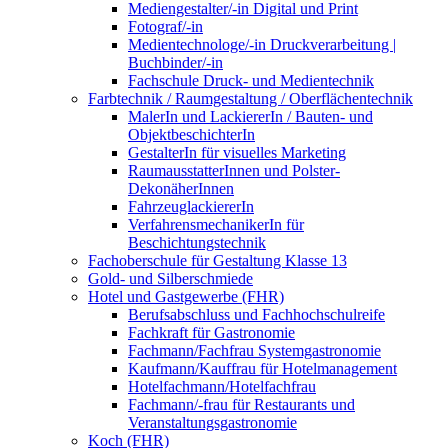
Mediengestalter/-in Digital und Print
Fotograf/-in
Medientechnologe/-in Druckverarbeitung |
Buchbinder/-in
Fachschule Druck- und Medientechnik
Farbtechnik / Raumgestaltung / Oberflächentechnik
MalerIn und LackiererIn / Bauten- und
ObjektbeschichterIn
GestalterIn für visuelles Marketing
RaumausstatterInnen und Polster-
DekonäherInnen
FahrzeuglackiererIn
VerfahrensmechanikerIn für
Beschichtungstechnik
Fachoberschule für Gestaltung Klasse 13
Gold- und Silberschmiede
Hotel und Gastgewerbe (FHR)
Berufsabschluss und Fachhochschulreife
Fachkraft für Gastronomie
Fachmann/Fachfrau Systemgastronomie
Kaufmann/Kauffrau für Hotelmanagement
Hotelfachmann/Hotelfachfrau
Fachmann/-frau für Restaurants und
Veranstaltungsgastronomie
Koch (FHR)