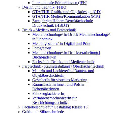
Internationale Förderklassen (IFK)
Design und Technik (FHR)
GTA/FHR Grafik- und Objektdesign (GD)
GTA/FHR Medien/Kommunikation (MK)
Zweijährige Höhere Berufsfachschule
Drucktechnik (HBDT)
Druck,- Medien- und Fototechnik
Medientechnologe/-in Druck Medientechnologe/-
in Siebdruck
Mediengestalter/-in Digital und Print
Fotograf/-in
Medientechnologe/-in Druckverarbeitung |
Buchbinder/-in
Fachschule Druck- und Medientechnik
Farbtechnik / Raumgestaltung / Oberflächentechnik
MalerIn und LackiererIn / Bauten- und
ObjektbeschichterIn
GestalterIn für visuelles Marketing
RaumausstatterInnen und Polster-
DekonäherInnen
FahrzeuglackiererIn
VerfahrensmechanikerIn für
Beschichtungstechnik
Fachoberschule für Gestaltung Klasse 13
Gold- und Silberschmiede