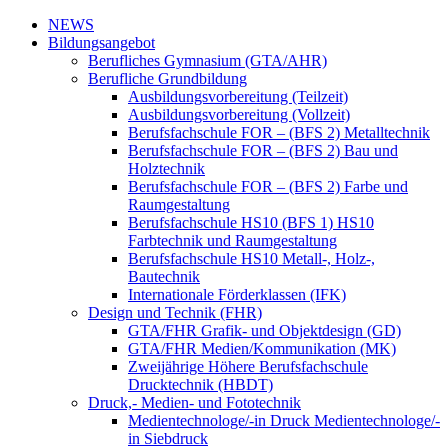
NEWS
Bildungsangebot
Berufliches Gymnasium (GTA/AHR)
Berufliche Grundbildung
Ausbildungsvorbereitung (Teilzeit)
Ausbildungsvorbereitung (Vollzeit)
Berufsfachschule FOR – (BFS 2) Metalltechnik
Berufsfachschule FOR – (BFS 2) Bau und
Holztechnik
Berufsfachschule FOR – (BFS 2) Farbe und
Raumgestaltung
Berufsfachschule HS10 (BFS 1) HS10
Farbtechnik und Raumgestaltung
Berufsfachschule HS10 Metall-, Holz-,
Bautechnik
Internationale Förderklassen (IFK)
Design und Technik (FHR)
GTA/FHR Grafik- und Objektdesign (GD)
GTA/FHR Medien/Kommunikation (MK)
Zweijährige Höhere Berufsfachschule
Drucktechnik (HBDT)
Druck,- Medien- und Fototechnik
Medientechnologe/-in Druck Medientechnologe/-
in Siebdruck