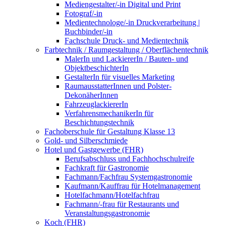
Mediengestalter/-in Digital und Print
Fotograf/-in
Medientechnologe/-in Druckverarbeitung |
Buchbinder/-in
Fachschule Druck- und Medientechnik
Farbtechnik / Raumgestaltung / Oberflächentechnik
MalerIn und LackiererIn / Bauten- und
ObjektbeschichterIn
GestalterIn für visuelles Marketing
RaumausstatterInnen und Polster-
DekonäherInnen
FahrzeuglackiererIn
VerfahrensmechanikerIn für
Beschichtungstechnik
Fachoberschule für Gestaltung Klasse 13
Gold- und Silberschmiede
Hotel und Gastgewerbe (FHR)
Berufsabschluss und Fachhochschulreife
Fachkraft für Gastronomie
Fachmann/Fachfrau Systemgastronomie
Kaufmann/Kauffrau für Hotelmanagement
Hotelfachmann/Hotelfachfrau
Fachmann/-frau für Restaurants und
Veranstaltungsgastronomie
Koch (FHR)