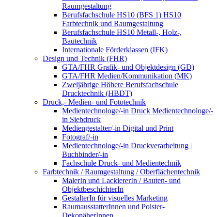
Raumgestaltung
Berufsfachschule HS10 (BFS 1) HS10
Farbtechnik und Raumgestaltung
Berufsfachschule HS10 Metall-, Holz-,
Bautechnik
Internationale Förderklassen (IFK)
Design und Technik (FHR)
GTA/FHR Grafik- und Objektdesign (GD)
GTA/FHR Medien/Kommunikation (MK)
Zweijährige Höhere Berufsfachschule
Drucktechnik (HBDT)
Druck,- Medien- und Fototechnik
Medientechnologe/-in Druck Medientechnologe/-
in Siebdruck
Mediengestalter/-in Digital und Print
Fotograf/-in
Medientechnologe/-in Druckverarbeitung |
Buchbinder/-in
Fachschule Druck- und Medientechnik
Farbtechnik / Raumgestaltung / Oberflächentechnik
MalerIn und LackiererIn / Bauten- und
ObjektbeschichterIn
GestalterIn für visuelles Marketing
RaumausstatterInnen und Polster-
DekonäherInnen