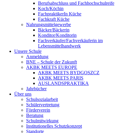
Berufsabschluss und Fachhochschulreife
Koch/Köchin
FachpraktikerIn Küche
Fachkraft Küche
Nahrungsmittelgewerbe
Bäcker/Bäckerin
Konditor/Konditorin
Fachverkäufer/Fachverkäuferin im
Lebensmittelhandwerk
Unsere Schule
Anmeldung
BNE – Schule der Zukunft
AKBK MEETS EUROPE
AKBK MEETS BYDGOSZCZ
AKBK MEETS PARIS
AUSLANDSPRAKTIKA
Jahrbücher
Über uns
Schulsozialarbeit
Schülervertretung
Förderverein
Beratung
Schulmitwirkung
Institutionelles Schutzkonzept
Standorte