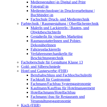
Mediengestalter/-in Digital und Print
Fotograf/-in
Medientechnologe/-in Druckverarbeitung |
Buchbinder/-in
Fachschule Druck- und Medientechnik
Farbtechnik / Raumgestaltung / Oberflächentechnik
MalerIn und LackiererIn / Bauten- und
ObjektbeschichterIn
GestalterIn für visuelles Marketing
RaumausstatterInnen und Polster-
DekonäherInnen
FahrzeuglackiererIn
VerfahrensmechanikerIn für
Beschichtungstechnik
Fachoberschule für Gestaltung Klasse 13
Gold- und Silberschmiede
Hotel und Gastgewerbe (FHR)
Berufsabschluss und Fachhochschulreife
Fachkraft für Gastronomie
Fachmann/Fachfrau Systemgastronomie
Kaufmann/Kauffrau für Hotelmanagement
Hotelfachmann/Hotelfachfrau
Fachmann/-frau für Restaurants und
Veranstaltungsgastronomie
Koch (FHR)