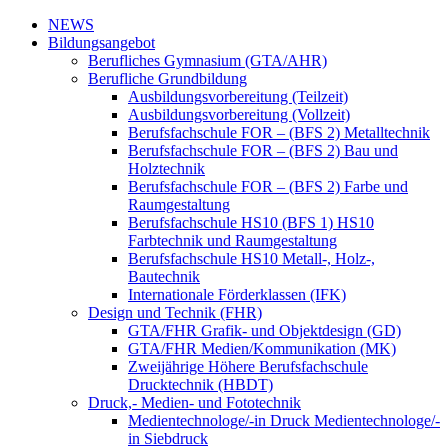
NEWS
Bildungsangebot
Berufliches Gymnasium (GTA/AHR)
Berufliche Grundbildung
Ausbildungsvorbereitung (Teilzeit)
Ausbildungsvorbereitung (Vollzeit)
Berufsfachschule FOR – (BFS 2) Metalltechnik
Berufsfachschule FOR – (BFS 2) Bau und
Holztechnik
Berufsfachschule FOR – (BFS 2) Farbe und
Raumgestaltung
Berufsfachschule HS10 (BFS 1) HS10
Farbtechnik und Raumgestaltung
Berufsfachschule HS10 Metall-, Holz-,
Bautechnik
Internationale Förderklassen (IFK)
Design und Technik (FHR)
GTA/FHR Grafik- und Objektdesign (GD)
GTA/FHR Medien/Kommunikation (MK)
Zweijährige Höhere Berufsfachschule
Drucktechnik (HBDT)
Druck,- Medien- und Fototechnik
Medientechnologe/-in Druck Medientechnologe/-
in Siebdruck