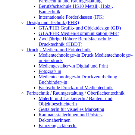
Farbtechnik und Raumgestaltung
Berufsfachschule HS10 Metall-, Holz-,
Bautechnik
Internationale Förderklassen (IFK)
Design und Technik (FHR)
GTA/FHR Grafik- und Objektdesign (GD)
GTA/FHR Medien/Kommunikation (MK)
Zweijährige Höhere Berufsfachschule
Drucktechnik (HBDT)
Druck,- Medien- und Fototechnik
Medientechnologe/-in Druck Medientechnologe/-
in Siebdruck
Mediengestalter/-in Digital und Print
Fotograf/-in
Medientechnologe/-in Druckverarbeitung |
Buchbinder/-in
Fachschule Druck- und Medientechnik
Farbtechnik / Raumgestaltung / Oberflächentechnik
MalerIn und LackiererIn / Bauten- und
ObjektbeschichterIn
GestalterIn für visuelles Marketing
RaumausstatterInnen und Polster-
DekonäherInnen
FahrzeuglackiererIn
VerfahrensmechanikerIn für