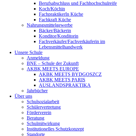
Berufsabschluss und Fachhochschulreife
Koch/Köchin
FachpraktikerIn Küche
Fachkraft Küche
Nahrungsmittelgewerbe
Bäcker/Bäckerin
Konditor/Konditorin
Fachverkäufer/Fachverkäuferin im
Lebensmittelhandwerk
Unsere Schule
Anmeldung
BNE – Schule der Zukunft
AKBK MEETS EUROPE
AKBK MEETS BYDGOSZCZ
AKBK MEETS PARIS
AUSLANDSPRAKTIKA
Jahrbücher
Über uns
Schulsozialarbeit
Schülervertretung
Förderverein
Beratung
Schulmitwirkung
Institutionelles Schutzkonzept
Standorte