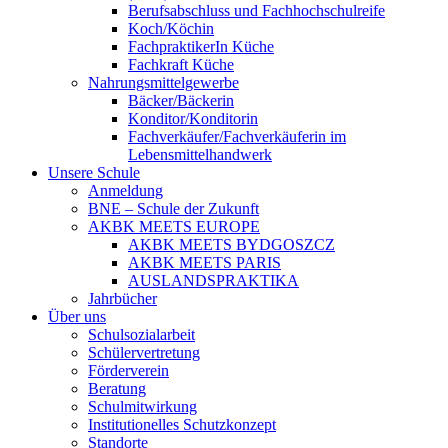
Berufsabschluss und Fachhochschulreife
Koch/Köchin
FachpraktikerIn Küche
Fachkraft Küche
Nahrungsmittelgewerbe
Bäcker/Bäckerin
Konditor/Konditorin
Fachverkäufer/Fachverkäuferin im
Lebensmittelhandwerk
Unsere Schule
Anmeldung
BNE – Schule der Zukunft
AKBK MEETS EUROPE
AKBK MEETS BYDGOSZCZ
AKBK MEETS PARIS
AUSLANDSPRAKTIKA
Jahrbücher
Über uns
Schulsozialarbeit
Schülervertretung
Förderverein
Beratung
Schulmitwirkung
Institutionelles Schutzkonzept
Standorte