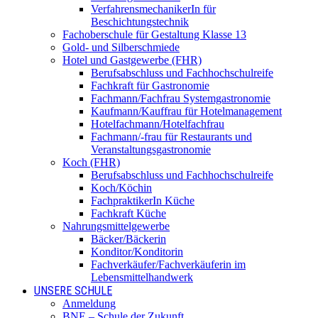
VerfahrensmechanikerIn für
Beschichtungstechnik
Fachoberschule für Gestaltung Klasse 13
Gold- und Silberschmiede
Hotel und Gastgewerbe (FHR)
Berufsabschluss und Fachhochschulreife
Fachkraft für Gastronomie
Fachmann/Fachfrau Systemgastronomie
Kaufmann/Kauffrau für Hotelmanagement
Hotelfachmann/Hotelfachfrau
Fachmann/-frau für Restaurants und
Veranstaltungsgastronomie
Koch (FHR)
Berufsabschluss und Fachhochschulreife
Koch/Köchin
FachpraktikerIn Küche
Fachkraft Küche
Nahrungsmittelgewerbe
Bäcker/Bäckerin
Konditor/Konditorin
Fachverkäufer/Fachverkäuferin im
Lebensmittelhandwerk
UNSERE SCHULE
Anmeldung
BNE – Schule der Zukunft