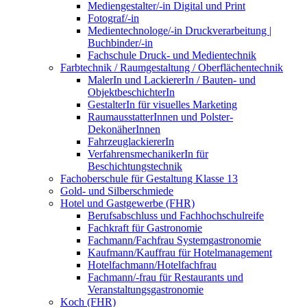
Mediengestalter/-in Digital und Print
Fotograf/-in
Medientechnologe/-in Druckverarbeitung |
Buchbinder/-in
Fachschule Druck- und Medientechnik
Farbtechnik / Raumgestaltung / Oberflächentechnik
MalerIn und LackiererIn / Bauten- und
ObjektbeschichterIn
GestalterIn für visuelles Marketing
RaumausstatterInnen und Polster-
DekonäherInnen
FahrzeuglackiererIn
VerfahrensmechanikerIn für
Beschichtungstechnik
Fachoberschule für Gestaltung Klasse 13
Gold- und Silberschmiede
Hotel und Gastgewerbe (FHR)
Berufsabschluss und Fachhochschulreife
Fachkraft für Gastronomie
Fachmann/Fachfrau Systemgastronomie
Kaufmann/Kauffrau für Hotelmanagement
Hotelfachmann/Hotelfachfrau
Fachmann/-frau für Restaurants und
Veranstaltungsgastronomie
Koch (FHR)