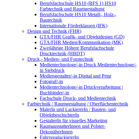
Berufsfachschule HS10 (BFS 1) HS10
Farbtechnik und Raumgestaltung
Berufsfachschule HS10 Metall-, Holz-,
Bautechnik
Internationale Förderklassen (IFK)
Design und Technik (FHR)
GTA/FHR Grafik- und Objektdesign (GD)
GTA/FHR Medien/Kommunikation (MK)
Zweijährige Höhere Berufsfachschule
Drucktechnik (HBDT)
Druck,- Medien- und Fototechnik
Medientechnologe/-in Druck Medientechnologe/-
in Siebdruck
Mediengestalter/-in Digital und Print
Fotograf/-in
Medientechnologe/-in Druckverarbeitung |
Buchbinder/-in
Fachschule Druck- und Medientechnik
Farbtechnik / Raumgestaltung / Oberflächentechnik
MalerIn und LackiererIn / Bauten- und
ObjektbeschichterIn
GestalterIn für visuelles Marketing
RaumausstatterInnen und Polster-
DekonäherInnen
FahrzeuglackiererIn