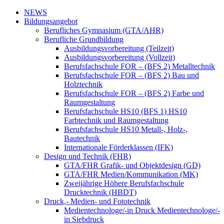
NEWS
Bildungsangebot
Berufliches Gymnasium (GTA/AHR)
Berufliche Grundbildung
Ausbildungsvorbereitung (Teilzeit)
Ausbildungsvorbereitung (Vollzeit)
Berufsfachschule FOR – (BFS 2) Metalltechnik
Berufsfachschule FOR – (BFS 2) Bau und
Holztechnik
Berufsfachschule FOR – (BFS 2) Farbe und
Raumgestaltung
Berufsfachschule HS10 (BFS 1) HS10
Farbtechnik und Raumgestaltung
Berufsfachschule HS10 Metall-, Holz-,
Bautechnik
Internationale Förderklassen (IFK)
Design und Technik (FHR)
GTA/FHR Grafik- und Objektdesign (GD)
GTA/FHR Medien/Kommunikation (MK)
Zweijährige Höhere Berufsfachschule
Drucktechnik (HBDT)
Druck,- Medien- und Fototechnik
Medientechnologe/-in Druck Medientechnologe/-
in Siebdruck