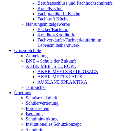
Berufsabschluss und Fachhochschulreife
Koch/Köchin
FachpraktikerIn Küche
Fachkraft Küche
Nahrungsmittelgewerbe
Bäcker/Bäckerin
Konditor/Konditorin
Fachverkäufer/Fachverkäuferin im
Lebensmittelhandwerk
Unsere Schule
Anmeldung
BNE – Schule der Zukunft
AKBK MEETS EUROPE
AKBK MEETS BYDGOSZCZ
AKBK MEETS PARIS
AUSLANDSPRAKTIKA
Jahrbücher
Über uns
Schulsozialarbeit
Schülervertretung
Förderverein
Beratung
Schulmitwirkung
Institutionelles Schutzkonzept
Standorte