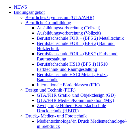
NEWS
Bildungsangebot
Berufliches Gymnasium (GTA/AHR)
Berufliche Grundbildung
Ausbildungsvorbereitung (Teilzeit)
Ausbildungsvorbereitung (Vollzeit)
Berufsfachschule FOR – (BFS 2) Metalltechnik
Berufsfachschule FOR – (BFS 2) Bau und
Holztechnik
Berufsfachschule FOR – (BFS 2) Farbe und
Raumgestaltung
Berufsfachschule HS10 (BFS 1) HS10
Farbtechnik und Raumgestaltung
Berufsfachschule HS10 Metall-, Holz-,
Bautechnik
Internationale Förderklassen (IFK)
Design und Technik (FHR)
GTA/FHR Grafik- und Objektdesign (GD)
GTA/FHR Medien/Kommunikation (MK)
Zweijährige Höhere Berufsfachschule
Drucktechnik (HBDT)
Druck,- Medien- und Fototechnik
Medientechnologe/-in Druck Medientechnologe/-
in Siebdruck