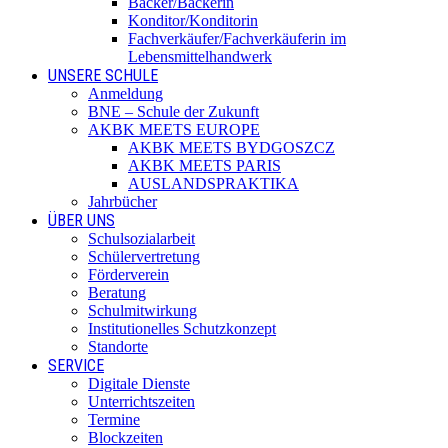
Bäcker/Bäckerin
Konditor/Konditorin
Fachverkäufer/Fachverkäuferin im
Lebensmittelhandwerk
UNSERE SCHULE
Anmeldung
BNE – Schule der Zukunft
AKBK MEETS EUROPE
AKBK MEETS BYDGOSZCZ
AKBK MEETS PARIS
AUSLANDSPRAKTIKA
Jahrbücher
ÜBER UNS
Schulsozialarbeit
Schülervertretung
Förderverein
Beratung
Schulmitwirkung
Institutionelles Schutzkonzept
Standorte
SERVICE
Digitale Dienste
Unterrichtszeiten
Termine
Blockzeiten