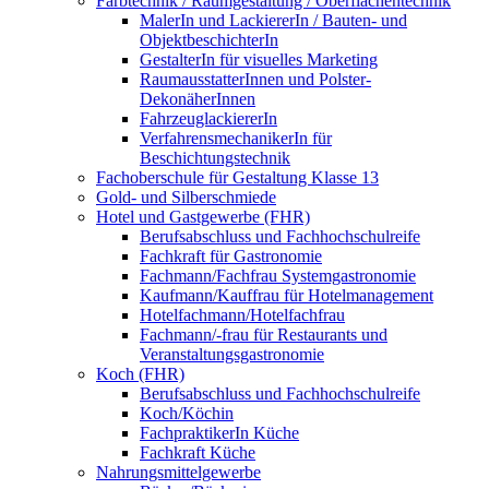
Farbtechnik / Raumgestaltung / Oberflächentechnik
MalerIn und LackiererIn / Bauten- und
ObjektbeschichterIn
GestalterIn für visuelles Marketing
RaumausstatterInnen und Polster-
DekonäherInnen
FahrzeuglackiererIn
VerfahrensmechanikerIn für
Beschichtungstechnik
Fachoberschule für Gestaltung Klasse 13
Gold- und Silberschmiede
Hotel und Gastgewerbe (FHR)
Berufsabschluss und Fachhochschulreife
Fachkraft für Gastronomie
Fachmann/Fachfrau Systemgastronomie
Kaufmann/Kauffrau für Hotelmanagement
Hotelfachmann/Hotelfachfrau
Fachmann/-frau für Restaurants und
Veranstaltungsgastronomie
Koch (FHR)
Berufsabschluss und Fachhochschulreife
Koch/Köchin
FachpraktikerIn Küche
Fachkraft Küche
Nahrungsmittelgewerbe