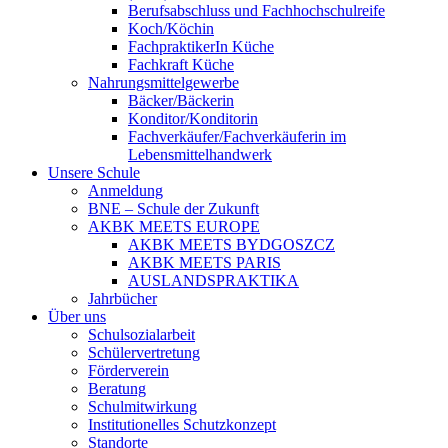
Berufsabschluss und Fachhochschulreife
Koch/Köchin
FachpraktikerIn Küche
Fachkraft Küche
Nahrungsmittelgewerbe
Bäcker/Bäckerin
Konditor/Konditorin
Fachverkäufer/Fachverkäuferin im
Lebensmittelhandwerk
Unsere Schule
Anmeldung
BNE – Schule der Zukunft
AKBK MEETS EUROPE
AKBK MEETS BYDGOSZCZ
AKBK MEETS PARIS
AUSLANDSPRAKTIKA
Jahrbücher
Über uns
Schulsozialarbeit
Schülervertretung
Förderverein
Beratung
Schulmitwirkung
Institutionelles Schutzkonzept
Standorte