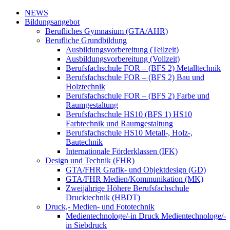
NEWS
Bildungsangebot
Berufliches Gymnasium (GTA/AHR)
Berufliche Grundbildung
Ausbildungsvorbereitung (Teilzeit)
Ausbildungsvorbereitung (Vollzeit)
Berufsfachschule FOR – (BFS 2) Metalltechnik
Berufsfachschule FOR – (BFS 2) Bau und
Holztechnik
Berufsfachschule FOR – (BFS 2) Farbe und
Raumgestaltung
Berufsfachschule HS10 (BFS 1) HS10
Farbtechnik und Raumgestaltung
Berufsfachschule HS10 Metall-, Holz-,
Bautechnik
Internationale Förderklassen (IFK)
Design und Technik (FHR)
GTA/FHR Grafik- und Objektdesign (GD)
GTA/FHR Medien/Kommunikation (MK)
Zweijährige Höhere Berufsfachschule
Drucktechnik (HBDT)
Druck,- Medien- und Fototechnik
Medientechnologe/-in Druck Medientechnologe/-
in Siebdruck