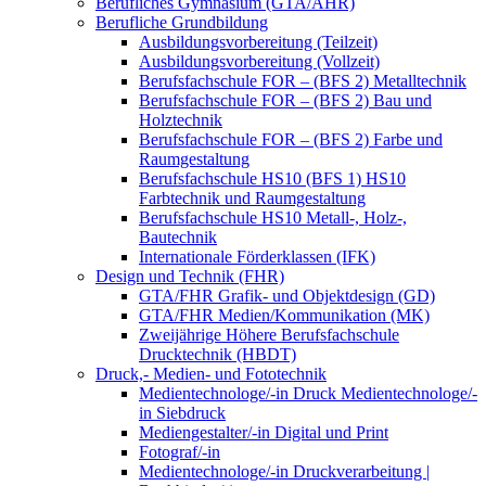
Berufliches Gymnasium (GTA/AHR)
Berufliche Grundbildung
Ausbildungsvorbereitung (Teilzeit)
Ausbildungsvorbereitung (Vollzeit)
Berufsfachschule FOR – (BFS 2) Metalltechnik
Berufsfachschule FOR – (BFS 2) Bau und
Holztechnik
Berufsfachschule FOR – (BFS 2) Farbe und
Raumgestaltung
Berufsfachschule HS10 (BFS 1) HS10
Farbtechnik und Raumgestaltung
Berufsfachschule HS10 Metall-, Holz-,
Bautechnik
Internationale Förderklassen (IFK)
Design und Technik (FHR)
GTA/FHR Grafik- und Objektdesign (GD)
GTA/FHR Medien/Kommunikation (MK)
Zweijährige Höhere Berufsfachschule
Drucktechnik (HBDT)
Druck,- Medien- und Fototechnik
Medientechnologe/-in Druck Medientechnologe/-
in Siebdruck
Mediengestalter/-in Digital und Print
Fotograf/-in
Medientechnologe/-in Druckverarbeitung |