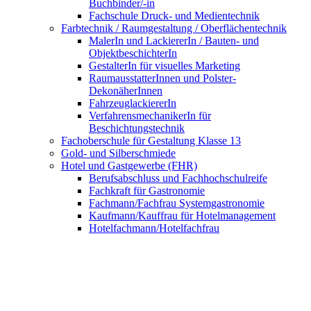
Buchbinder/-in
Fachschule Druck- und Medientechnik
Farbtechnik / Raumgestaltung / Oberflächentechnik
MalerIn und LackiererIn / Bauten- und
ObjektbeschichterIn
GestalterIn für visuelles Marketing
RaumausstatterInnen und Polster-
DekonäherInnen
FahrzeuglackiererIn
VerfahrensmechanikerIn für
Beschichtungstechnik
Fachoberschule für Gestaltung Klasse 13
Gold- und Silberschmiede
Hotel und Gastgewerbe (FHR)
Berufsabschluss und Fachhochschulreife
Fachkraft für Gastronomie
Fachmann/Fachfrau Systemgastronomie
Kaufmann/Kauffrau für Hotelmanagement
Hotelfachmann/Hotelfachfrau
Fachmann/-frau für Restaurants und
Veranstaltungsgastronomie
Koch (FHR)
Berufsabschluss und Fachhochschulreife
Koch/Köchin
FachpraktikerIn Küche