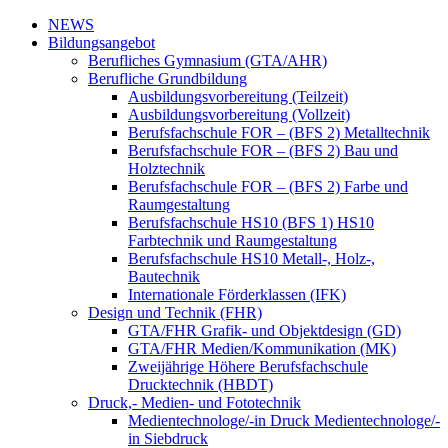
NEWS
Bildungsangebot
Berufliches Gymnasium (GTA/AHR)
Berufliche Grundbildung
Ausbildungsvorbereitung (Teilzeit)
Ausbildungsvorbereitung (Vollzeit)
Berufsfachschule FOR – (BFS 2) Metalltechnik
Berufsfachschule FOR – (BFS 2) Bau und
Holztechnik
Berufsfachschule FOR – (BFS 2) Farbe und
Raumgestaltung
Berufsfachschule HS10 (BFS 1) HS10
Farbtechnik und Raumgestaltung
Berufsfachschule HS10 Metall-, Holz-,
Bautechnik
Internationale Förderklassen (IFK)
Design und Technik (FHR)
GTA/FHR Grafik- und Objektdesign (GD)
GTA/FHR Medien/Kommunikation (MK)
Zweijährige Höhere Berufsfachschule
Drucktechnik (HBDT)
Druck,- Medien- und Fototechnik
Medientechnologe/-in Druck Medientechnologe/-
in Siebdruck