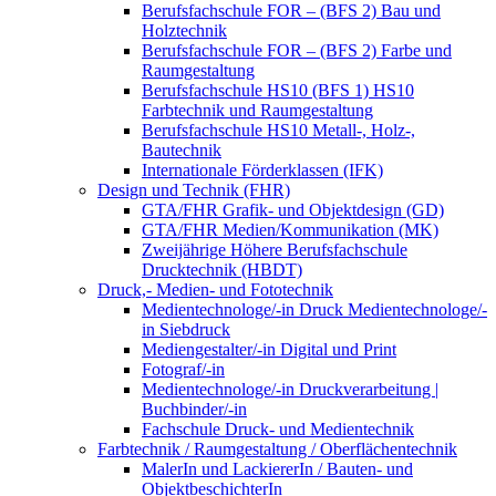
Berufsfachschule FOR – (BFS 2) Bau und
Holztechnik
Berufsfachschule FOR – (BFS 2) Farbe und
Raumgestaltung
Berufsfachschule HS10 (BFS 1) HS10
Farbtechnik und Raumgestaltung
Berufsfachschule HS10 Metall-, Holz-,
Bautechnik
Internationale Förderklassen (IFK)
Design und Technik (FHR)
GTA/FHR Grafik- und Objektdesign (GD)
GTA/FHR Medien/Kommunikation (MK)
Zweijährige Höhere Berufsfachschule
Drucktechnik (HBDT)
Druck,- Medien- und Fototechnik
Medientechnologe/-in Druck Medientechnologe/-
in Siebdruck
Mediengestalter/-in Digital und Print
Fotograf/-in
Medientechnologe/-in Druckverarbeitung |
Buchbinder/-in
Fachschule Druck- und Medientechnik
Farbtechnik / Raumgestaltung / Oberflächentechnik
MalerIn und LackiererIn / Bauten- und
ObjektbeschichterIn