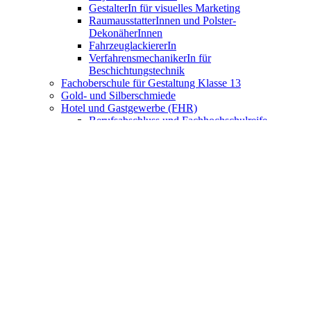
GestalterIn für visuelles Marketing
RaumausstatterInnen und Polster-
DekonäherInnen
FahrzeuglackiererIn
VerfahrensmechanikerIn für
Beschichtungstechnik
Fachoberschule für Gestaltung Klasse 13
Gold- und Silberschmiede
Hotel und Gastgewerbe (FHR)
Berufsabschluss und Fachhochschulreife
Fachkraft für Gastronomie
Fachmann/Fachfrau Systemgastronomie
Kaufmann/Kauffrau für Hotelmanagement
Hotelfachmann/Hotelfachfrau
Fachmann/-frau für Restaurants und
Veranstaltungsgastronomie
Koch (FHR)
Berufsabschluss und Fachhochschulreife
Koch/Köchin
FachpraktikerIn Küche
Fachkraft Küche
Nahrungsmittelgewerbe
Bäcker/Bäckerin
Konditor/Konditorin
Fachverkäufer/Fachverkäuferin im