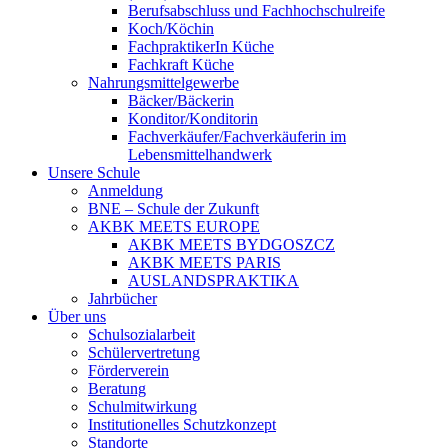
Berufsabschluss und Fachhochschulreife
Koch/Köchin
FachpraktikerIn Küche
Fachkraft Küche
Nahrungsmittelgewerbe
Bäcker/Bäckerin
Konditor/Konditorin
Fachverkäufer/Fachverkäuferin im
Lebensmittelhandwerk
Unsere Schule
Anmeldung
BNE – Schule der Zukunft
AKBK MEETS EUROPE
AKBK MEETS BYDGOSZCZ
AKBK MEETS PARIS
AUSLANDSPRAKTIKA
Jahrbücher
Über uns
Schulsozialarbeit
Schülervertretung
Förderverein
Beratung
Schulmitwirkung
Institutionelles Schutzkonzept
Standorte