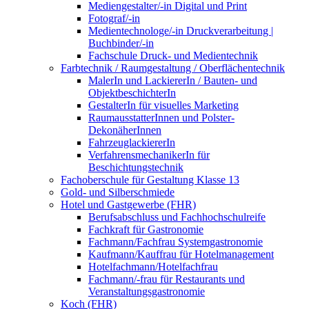
Mediengestalter/-in Digital und Print
Fotograf/-in
Medientechnologe/-in Druckverarbeitung |
Buchbinder/-in
Fachschule Druck- und Medientechnik
Farbtechnik / Raumgestaltung / Oberflächentechnik
MalerIn und LackiererIn / Bauten- und
ObjektbeschichterIn
GestalterIn für visuelles Marketing
RaumausstatterInnen und Polster-
DekonäherInnen
FahrzeuglackiererIn
VerfahrensmechanikerIn für
Beschichtungstechnik
Fachoberschule für Gestaltung Klasse 13
Gold- und Silberschmiede
Hotel und Gastgewerbe (FHR)
Berufsabschluss und Fachhochschulreife
Fachkraft für Gastronomie
Fachmann/Fachfrau Systemgastronomie
Kaufmann/Kauffrau für Hotelmanagement
Hotelfachmann/Hotelfachfrau
Fachmann/-frau für Restaurants und
Veranstaltungsgastronomie
Koch (FHR)