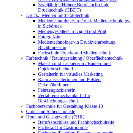
Zweijährige Höhere Berufsfachschule
Drucktechnik (HBDT)
Druck,- Medien- und Fototechnik
Medientechnologe/-in Druck Medientechnologe/-
in Siebdruck
Mediengestalter/-in Digital und Print
Fotograf/-in
Medientechnologe/-in Druckverarbeitung |
Buchbinder/-in
Fachschule Druck- und Medientechnik
Farbtechnik / Raumgestaltung / Oberflächentechnik
MalerIn und LackiererIn / Bauten- und
ObjektbeschichterIn
GestalterIn für visuelles Marketing
RaumausstatterInnen und Polster-
DekonäherInnen
FahrzeuglackiererIn
VerfahrensmechanikerIn für
Beschichtungstechnik
Fachoberschule für Gestaltung Klasse 13
Gold- und Silberschmiede
Hotel und Gastgewerbe (FHR)
Berufsabschluss und Fachhochschulreife
Fachkraft für Gastronomie
Fachmann/Fachfrau Systemgastronomie