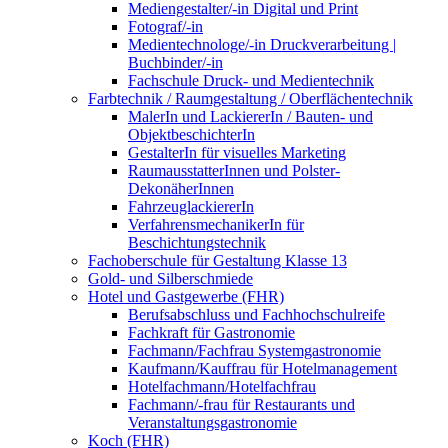
Mediengestalter/-in Digital und Print
Fotograf/-in
Medientechnologe/-in Druckverarbeitung |
Buchbinder/-in
Fachschule Druck- und Medientechnik
Farbtechnik / Raumgestaltung / Oberflächentechnik
MalerIn und LackiererIn / Bauten- und
ObjektbeschichterIn
GestalterIn für visuelles Marketing
RaumausstatterInnen und Polster-
DekonäherInnen
FahrzeuglackiererIn
VerfahrensmechanikerIn für
Beschichtungstechnik
Fachoberschule für Gestaltung Klasse 13
Gold- und Silberschmiede
Hotel und Gastgewerbe (FHR)
Berufsabschluss und Fachhochschulreife
Fachkraft für Gastronomie
Fachmann/Fachfrau Systemgastronomie
Kaufmann/Kauffrau für Hotelmanagement
Hotelfachmann/Hotelfachfrau
Fachmann/-frau für Restaurants und
Veranstaltungsgastronomie
Koch (FHR)