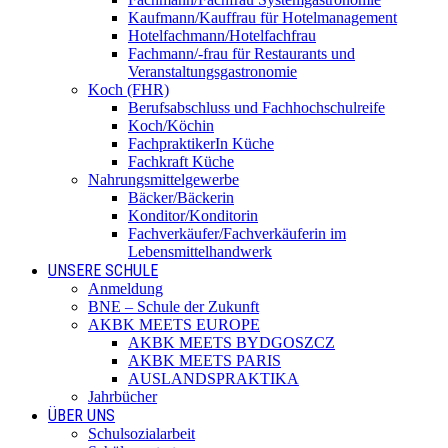
Kaufmann/Kauffrau für Hotelmanagement
Hotelfachmann/Hotelfachfrau
Fachmann/-frau für Restaurants und
Veranstaltungsgastronomie
Koch (FHR)
Berufsabschluss und Fachhochschulreife
Koch/Köchin
FachpraktikerIn Küche
Fachkraft Küche
Nahrungsmittelgewerbe
Bäcker/Bäckerin
Konditor/Konditorin
Fachverkäufer/Fachverkäuferin im
Lebensmittelhandwerk
UNSERE SCHULE
Anmeldung
BNE – Schule der Zukunft
AKBK MEETS EUROPE
AKBK MEETS BYDGOSZCZ
AKBK MEETS PARIS
AUSLANDSPRAKTIKA
Jahrbücher
ÜBER UNS
Schulsozialarbeit