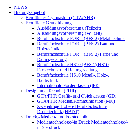
NEWS
Bildungsangebot
Berufliches Gymnasium (GTA/AHR)
Berufliche Grundbildung
Ausbildungsvorbereitung (Teilzeit)
Ausbildungsvorbereitung (Vollzeit)
Berufsfachschule FOR – (BFS 2) Metalltechnik
Berufsfachschule FOR – (BFS 2) Bau und
Holztechnik
Berufsfachschule FOR – (BFS 2) Farbe und
Raumgestaltung
Berufsfachschule HS10 (BFS 1) HS10
Farbtechnik und Raumgestaltung
Berufsfachschule HS10 Metall-, Holz-,
Bautechnik
Internationale Förderklassen (IFK)
Design und Technik (FHR)
GTA/FHR Grafik- und Objektdesign (GD)
GTA/FHR Medien/Kommunikation (MK)
Zweijährige Höhere Berufsfachschule
Drucktechnik (HBDT)
Druck,- Medien- und Fototechnik
Medientechnologe/-in Druck Medientechnologe/-
in Siebdruck