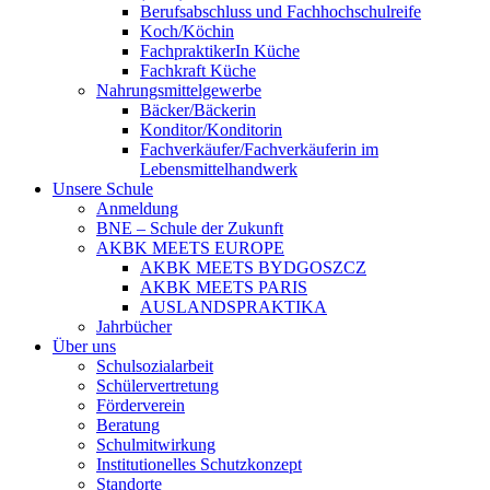
Berufsabschluss und Fachhochschulreife
Koch/Köchin
FachpraktikerIn Küche
Fachkraft Küche
Nahrungsmittelgewerbe
Bäcker/Bäckerin
Konditor/Konditorin
Fachverkäufer/Fachverkäuferin im
Lebensmittelhandwerk
Unsere Schule
Anmeldung
BNE – Schule der Zukunft
AKBK MEETS EUROPE
AKBK MEETS BYDGOSZCZ
AKBK MEETS PARIS
AUSLANDSPRAKTIKA
Jahrbücher
Über uns
Schulsozialarbeit
Schülervertretung
Förderverein
Beratung
Schulmitwirkung
Institutionelles Schutzkonzept
Standorte