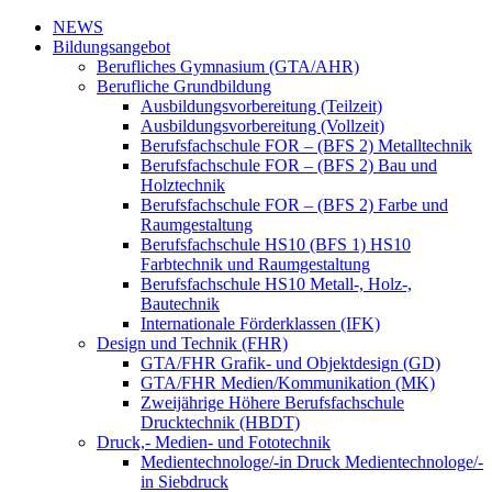
NEWS
Bildungsangebot
Berufliches Gymnasium (GTA/AHR)
Berufliche Grundbildung
Ausbildungsvorbereitung (Teilzeit)
Ausbildungsvorbereitung (Vollzeit)
Berufsfachschule FOR – (BFS 2) Metalltechnik
Berufsfachschule FOR – (BFS 2) Bau und
Holztechnik
Berufsfachschule FOR – (BFS 2) Farbe und
Raumgestaltung
Berufsfachschule HS10 (BFS 1) HS10
Farbtechnik und Raumgestaltung
Berufsfachschule HS10 Metall-, Holz-,
Bautechnik
Internationale Förderklassen (IFK)
Design und Technik (FHR)
GTA/FHR Grafik- und Objektdesign (GD)
GTA/FHR Medien/Kommunikation (MK)
Zweijährige Höhere Berufsfachschule
Drucktechnik (HBDT)
Druck,- Medien- und Fototechnik
Medientechnologe/-in Druck Medientechnologe/-
in Siebdruck