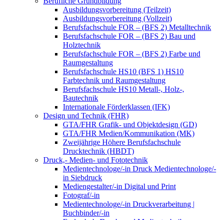
Berufliche Grundbildung
Ausbildungsvorbereitung (Teilzeit)
Ausbildungsvorbereitung (Vollzeit)
Berufsfachschule FOR – (BFS 2) Metalltechnik
Berufsfachschule FOR – (BFS 2) Bau und
Holztechnik
Berufsfachschule FOR – (BFS 2) Farbe und
Raumgestaltung
Berufsfachschule HS10 (BFS 1) HS10
Farbtechnik und Raumgestaltung
Berufsfachschule HS10 Metall-, Holz-,
Bautechnik
Internationale Förderklassen (IFK)
Design und Technik (FHR)
GTA/FHR Grafik- und Objektdesign (GD)
GTA/FHR Medien/Kommunikation (MK)
Zweijährige Höhere Berufsfachschule
Drucktechnik (HBDT)
Druck,- Medien- und Fototechnik
Medientechnologe/-in Druck Medientechnologe/-
in Siebdruck
Mediengestalter/-in Digital und Print
Fotograf/-in
Medientechnologe/-in Druckverarbeitung |
Buchbinder/-in