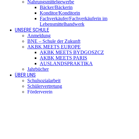
Nahrungsmittelgewerbe
Bäcker/Bäckerin
Konditor/Konditorin
Fachverkäufer/Fachverkäuferin im
Lebensmittelhandwerk
UNSERE SCHULE
Anmeldung
BNE – Schule der Zukunft
AKBK MEETS EUROPE
AKBK MEETS BYDGOSZCZ
AKBK MEETS PARIS
AUSLANDSPRAKTIKA
Jahrbücher
ÜBER UNS
Schulsozialarbeit
Schülervertretung
Förderverein
Beratung
Schulmitwirkung
Institutionelles Schutzkonzept
Standorte
SERVICE
Digitale Dienste
Unterrichtszeiten
Termine