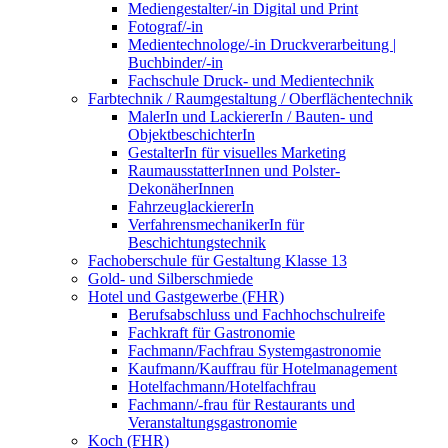
Mediengestalter/-in Digital und Print
Fotograf/-in
Medientechnologe/-in Druckverarbeitung |
Buchbinder/-in
Fachschule Druck- und Medientechnik
Farbtechnik / Raumgestaltung / Oberflächentechnik
MalerIn und LackiererIn / Bauten- und
ObjektbeschichterIn
GestalterIn für visuelles Marketing
RaumausstatterInnen und Polster-
DekonäherInnen
FahrzeuglackiererIn
VerfahrensmechanikerIn für
Beschichtungstechnik
Fachoberschule für Gestaltung Klasse 13
Gold- und Silberschmiede
Hotel und Gastgewerbe (FHR)
Berufsabschluss und Fachhochschulreife
Fachkraft für Gastronomie
Fachmann/Fachfrau Systemgastronomie
Kaufmann/Kauffrau für Hotelmanagement
Hotelfachmann/Hotelfachfrau
Fachmann/-frau für Restaurants und
Veranstaltungsgastronomie
Koch (FHR)