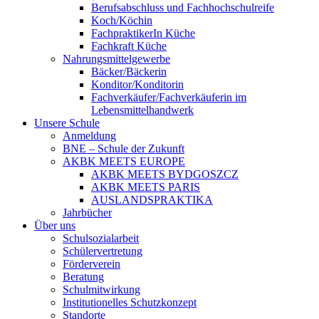
Berufsabschluss und Fachhochschulreife
Koch/Köchin
FachpraktikerIn Küche
Fachkraft Küche
Nahrungsmittelgewerbe
Bäcker/Bäckerin
Konditor/Konditorin
Fachverkäufer/Fachverkäuferin im
Lebensmittelhandwerk
Unsere Schule
Anmeldung
BNE – Schule der Zukunft
AKBK MEETS EUROPE
AKBK MEETS BYDGOSZCZ
AKBK MEETS PARIS
AUSLANDSPRAKTIKA
Jahrbücher
Über uns
Schulsozialarbeit
Schülervertretung
Förderverein
Beratung
Schulmitwirkung
Institutionelles Schutzkonzept
Standorte