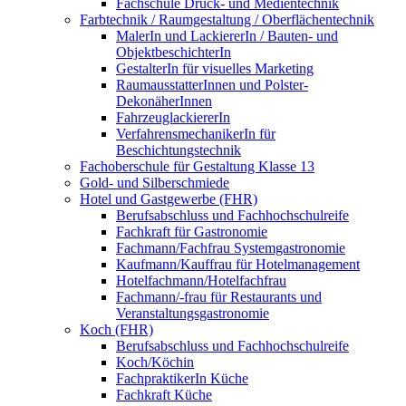
Fachschule Druck- und Medientechnik
Farbtechnik / Raumgestaltung / Oberflächentechnik
MalerIn und LackiererIn / Bauten- und
ObjektbeschichterIn
GestalterIn für visuelles Marketing
RaumausstatterInnen und Polster-
DekonäherInnen
FahrzeuglackiererIn
VerfahrensmechanikerIn für
Beschichtungstechnik
Fachoberschule für Gestaltung Klasse 13
Gold- und Silberschmiede
Hotel und Gastgewerbe (FHR)
Berufsabschluss und Fachhochschulreife
Fachkraft für Gastronomie
Fachmann/Fachfrau Systemgastronomie
Kaufmann/Kauffrau für Hotelmanagement
Hotelfachmann/Hotelfachfrau
Fachmann/-frau für Restaurants und
Veranstaltungsgastronomie
Koch (FHR)
Berufsabschluss und Fachhochschulreife
Koch/Köchin
FachpraktikerIn Küche
Fachkraft Küche