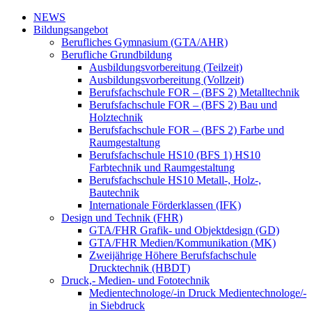
NEWS
Bildungsangebot
Berufliches Gymnasium (GTA/AHR)
Berufliche Grundbildung
Ausbildungsvorbereitung (Teilzeit)
Ausbildungsvorbereitung (Vollzeit)
Berufsfachschule FOR – (BFS 2) Metalltechnik
Berufsfachschule FOR – (BFS 2) Bau und
Holztechnik
Berufsfachschule FOR – (BFS 2) Farbe und
Raumgestaltung
Berufsfachschule HS10 (BFS 1) HS10
Farbtechnik und Raumgestaltung
Berufsfachschule HS10 Metall-, Holz-,
Bautechnik
Internationale Förderklassen (IFK)
Design und Technik (FHR)
GTA/FHR Grafik- und Objektdesign (GD)
GTA/FHR Medien/Kommunikation (MK)
Zweijährige Höhere Berufsfachschule
Drucktechnik (HBDT)
Druck,- Medien- und Fototechnik
Medientechnologe/-in Druck Medientechnologe/-
in Siebdruck