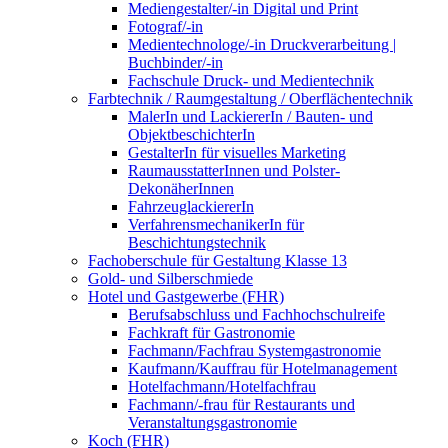
Mediengestalter/-in Digital und Print
Fotograf/-in
Medientechnologe/-in Druckverarbeitung |
Buchbinder/-in
Fachschule Druck- und Medientechnik
Farbtechnik / Raumgestaltung / Oberflächentechnik
MalerIn und LackiererIn / Bauten- und
ObjektbeschichterIn
GestalterIn für visuelles Marketing
RaumausstatterInnen und Polster-
DekonäherInnen
FahrzeuglackiererIn
VerfahrensmechanikerIn für
Beschichtungstechnik
Fachoberschule für Gestaltung Klasse 13
Gold- und Silberschmiede
Hotel und Gastgewerbe (FHR)
Berufsabschluss und Fachhochschulreife
Fachkraft für Gastronomie
Fachmann/Fachfrau Systemgastronomie
Kaufmann/Kauffrau für Hotelmanagement
Hotelfachmann/Hotelfachfrau
Fachmann/-frau für Restaurants und
Veranstaltungsgastronomie
Koch (FHR)