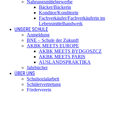
Nahrungsmittelgewerbe
Bäcker/Bäckerin
Konditor/Konditorin
Fachverkäufer/Fachverkäuferin im
Lebensmittelhandwerk
UNSERE SCHULE
Anmeldung
BNE – Schule der Zukunft
AKBK MEETS EUROPE
AKBK MEETS BYDGOSZCZ
AKBK MEETS PARIS
AUSLANDSPRAKTIKA
Jahrbücher
ÜBER UNS
Schulsozialarbeit
Schülervertretung
Förderverein
Beratung
Schulmitwirkung
Institutionelles Schutzkonzept
Standorte
SERVICE
Digitale Dienste
Unterrichtszeiten
Termine