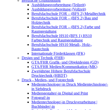
Berufliche Grundbildung
Ausbildungsvorbereitung (Teilzeit)
Ausbildungsvorbereitung (Vollzeit)
Berufsfachschule FOR – (BFS 2) Metalltechnik
Berufsfachschule FOR – (BFS 2) Bau und
Holztechnik
Berufsfachschule FOR – (BFS 2) Farbe und
Raumgestaltung
Berufsfachschule HS10 (BFS 1) HS10
Farbtechnik und Raumgestaltung
Berufsfachschule HS10 Metall-, Holz-,
Bautechnik
Internationale Förderklassen (IFK)
Design und Technik (FHR)
GTA/FHR Grafik- und Objektdesign (GD)
GTA/FHR Medien/Kommunikation (MK)
Zweijährige Höhere Berufsfachschule
Drucktechnik (HBDT)
Druck,- Medien- und Fototechnik
Medientechnologe/-in Druck Medientechnologe/-
in Siebdruck
Mediengestalter/-in Digital und Print
Fotograf/-in
Medientechnologe/-in Druckverarbeitung |
Buchbinder/-in