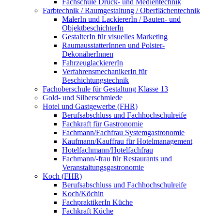
Fachschule Druck- und Medientechnik
Farbtechnik / Raumgestaltung / Oberflächentechnik
MalerIn und LackiererIn / Bauten- und
ObjektbeschichterIn
GestalterIn für visuelles Marketing
RaumausstatterInnen und Polster-
DekonäherInnen
FahrzeuglackiererIn
VerfahrensmechanikerIn für
Beschichtungstechnik
Fachoberschule für Gestaltung Klasse 13
Gold- und Silberschmiede
Hotel und Gastgewerbe (FHR)
Berufsabschluss und Fachhochschulreife
Fachkraft für Gastronomie
Fachmann/Fachfrau Systemgastronomie
Kaufmann/Kauffrau für Hotelmanagement
Hotelfachmann/Hotelfachfrau
Fachmann/-frau für Restaurants und
Veranstaltungsgastronomie
Koch (FHR)
Berufsabschluss und Fachhochschulreife
Koch/Köchin
FachpraktikerIn Küche
Fachkraft Küche