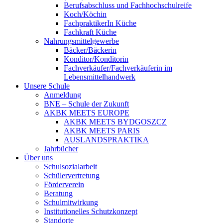
Berufsabschluss und Fachhochschulreife
Koch/Köchin
FachpraktikerIn Küche
Fachkraft Küche
Nahrungsmittelgewerbe
Bäcker/Bäckerin
Konditor/Konditorin
Fachverkäufer/Fachverkäuferin im
Lebensmittelhandwerk
Unsere Schule
Anmeldung
BNE – Schule der Zukunft
AKBK MEETS EUROPE
AKBK MEETS BYDGOSZCZ
AKBK MEETS PARIS
AUSLANDSPRAKTIKA
Jahrbücher
Über uns
Schulsozialarbeit
Schülervertretung
Förderverein
Beratung
Schulmitwirkung
Institutionelles Schutzkonzept
Standorte