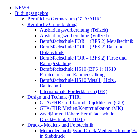
NEWS
Bildungsangebot
Berufliches Gymnasium (GTA/AHR)
Berufliche Grundbildung
Ausbildungsvorbereitung (Teilzeit)
Ausbildungsvorbereitung (Vollzeit)
Berufsfachschule FOR – (BFS 2) Metalltechnik
Berufsfachschule FOR – (BFS 2) Bau und
Holztechnik
Berufsfachschule FOR – (BFS 2) Farbe und
Raumgestaltung
Berufsfachschule HS10 (BFS 1) HS10
Farbtechnik und Raumgestaltung
Berufsfachschule HS10 Metall-, Holz-,
Bautechnik
Internationale Förderklassen (IFK)
Design und Technik (FHR)
GTA/FHR Grafik- und Objektdesign (GD)
GTA/FHR Medien/Kommunikation (MK)
Zweijährige Höhere Berufsfachschule
Drucktechnik (HBDT)
Druck,- Medien- und Fototechnik
Medientechnologe/-in Druck Medientechnologe/-
in Siebdruck