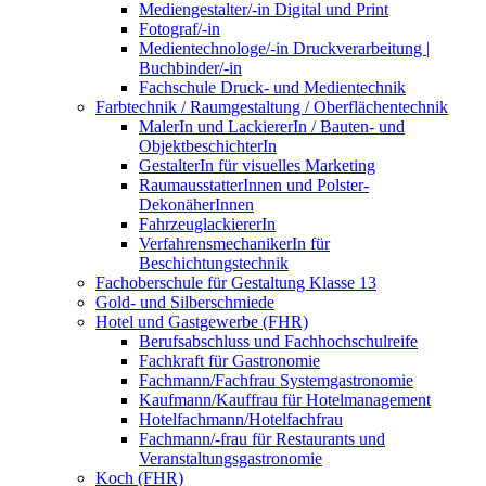
Mediengestalter/-in Digital und Print
Fotograf/-in
Medientechnologe/-in Druckverarbeitung |
Buchbinder/-in
Fachschule Druck- und Medientechnik
Farbtechnik / Raumgestaltung / Oberflächentechnik
MalerIn und LackiererIn / Bauten- und
ObjektbeschichterIn
GestalterIn für visuelles Marketing
RaumausstatterInnen und Polster-
DekonäherInnen
FahrzeuglackiererIn
VerfahrensmechanikerIn für
Beschichtungstechnik
Fachoberschule für Gestaltung Klasse 13
Gold- und Silberschmiede
Hotel und Gastgewerbe (FHR)
Berufsabschluss und Fachhochschulreife
Fachkraft für Gastronomie
Fachmann/Fachfrau Systemgastronomie
Kaufmann/Kauffrau für Hotelmanagement
Hotelfachmann/Hotelfachfrau
Fachmann/-frau für Restaurants und
Veranstaltungsgastronomie
Koch (FHR)