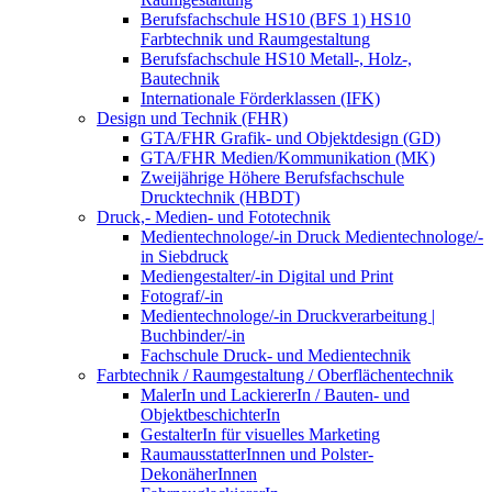
Berufsfachschule HS10 (BFS 1) HS10
Farbtechnik und Raumgestaltung
Berufsfachschule HS10 Metall-, Holz-,
Bautechnik
Internationale Förderklassen (IFK)
Design und Technik (FHR)
GTA/FHR Grafik- und Objektdesign (GD)
GTA/FHR Medien/Kommunikation (MK)
Zweijährige Höhere Berufsfachschule
Drucktechnik (HBDT)
Druck,- Medien- und Fototechnik
Medientechnologe/-in Druck Medientechnologe/-
in Siebdruck
Mediengestalter/-in Digital und Print
Fotograf/-in
Medientechnologe/-in Druckverarbeitung |
Buchbinder/-in
Fachschule Druck- und Medientechnik
Farbtechnik / Raumgestaltung / Oberflächentechnik
MalerIn und LackiererIn / Bauten- und
ObjektbeschichterIn
GestalterIn für visuelles Marketing
RaumausstatterInnen und Polster-
DekonäherInnen