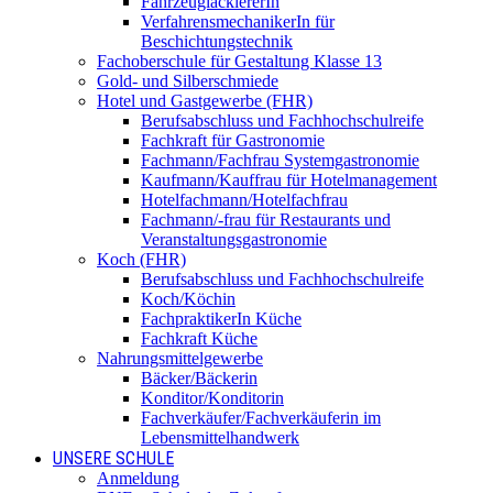
FahrzeuglackiererIn
VerfahrensmechanikerIn für
Beschichtungstechnik
Fachoberschule für Gestaltung Klasse 13
Gold- und Silberschmiede
Hotel und Gastgewerbe (FHR)
Berufsabschluss und Fachhochschulreife
Fachkraft für Gastronomie
Fachmann/Fachfrau Systemgastronomie
Kaufmann/Kauffrau für Hotelmanagement
Hotelfachmann/Hotelfachfrau
Fachmann/-frau für Restaurants und
Veranstaltungsgastronomie
Koch (FHR)
Berufsabschluss und Fachhochschulreife
Koch/Köchin
FachpraktikerIn Küche
Fachkraft Küche
Nahrungsmittelgewerbe
Bäcker/Bäckerin
Konditor/Konditorin
Fachverkäufer/Fachverkäuferin im
Lebensmittelhandwerk
UNSERE SCHULE
Anmeldung