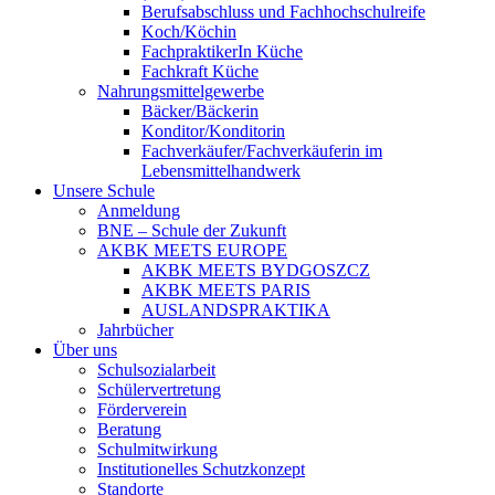
Berufsabschluss und Fachhochschulreife
Koch/Köchin
FachpraktikerIn Küche
Fachkraft Küche
Nahrungsmittelgewerbe
Bäcker/Bäckerin
Konditor/Konditorin
Fachverkäufer/Fachverkäuferin im
Lebensmittelhandwerk
Unsere Schule
Anmeldung
BNE – Schule der Zukunft
AKBK MEETS EUROPE
AKBK MEETS BYDGOSZCZ
AKBK MEETS PARIS
AUSLANDSPRAKTIKA
Jahrbücher
Über uns
Schulsozialarbeit
Schülervertretung
Förderverein
Beratung
Schulmitwirkung
Institutionelles Schutzkonzept
Standorte