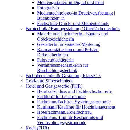
Mediengestalter/-in Digital und Print
Fotograf/-in
Medientechnologe/-in Druckverarbeitung |
Buchbinder/-in
Fachschule Druck- und Medientechnik
Farbtechnik / Raumgestaltung / Oberflächentechnik
MalerIn und LackiererIn / Bauten- und
ObjektbeschichterIn
GestalterIn für visuelles Marketing
RaumausstatterInnen und Polster-
DekonäherInnen
FahrzeuglackiererIn
VerfahrensmechanikerIn für
Beschichtungstechnik
Fachoberschule für Gestaltung Klasse 13
Gold- und Silberschmiede
Hotel und Gastgewerbe (FHR)
Berufsabschluss und Fachhochschulreife
Fachkraft für Gastronomie
Fachmann/Fachfrau Systemgastronomie
Kaufmann/Kauffrau für Hotelmanagement
Hotelfachmann/Hotelfachfrau
Fachmann/-frau für Restaurants und
Veranstaltungsgastronomie
Koch (FHR)