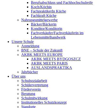
Berufsabschluss und Fachhochschulreife
Koch/Köchin
FachpraktikerIn Küche
Fachkraft Küche
Nahrungsmittelgewerbe
Bäcker/Bäckerin
Konditor/Konditorin
Fachverkäufer/Fachverkäuferin im
Lebensmittelhandwerk
Unsere Schule
Anmeldung
BNE – Schule der Zukunft
AKBK MEETS EUROPE
AKBK MEETS BYDGOSZCZ
AKBK MEETS PARIS
AUSLANDSPRAKTIKA
Jahrbücher
Über uns
Schulsozialarbeit
Schülervertretung
Förderverein
Beratung
Schulmitwirkung
Institutionelles Schutzkonzept
Standorte