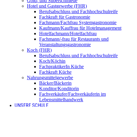
Gold- und Silberschmiede
Hotel und Gastgewerbe (FHR)
Berufsabschluss und Fachhochschulreife
Fachkraft für Gastronomie
Fachmann/Fachfrau Systemgastronomie
Kaufmann/Kauffrau für Hotelmanagement
Hotelfachmann/Hotelfachfrau
Fachmann/-frau für Restaurants und
Veranstaltungsgastronomie
Koch (FHR)
Berufsabschluss und Fachhochschulreife
Koch/Köchin
FachpraktikerIn Küche
Fachkraft Küche
Nahrungsmittelgewerbe
Bäcker/Bäckerin
Konditor/Konditorin
Fachverkäufer/Fachverkäuferin im
Lebensmittelhandwerk
UNSERE SCHULE
Anmeldung
BNE – Schule der Zukunft
AKBK MEETS EUROPE
AKBK MEETS BYDGOSZCZ
AKBK MEETS PARIS