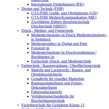
Internationale Förderklassen (IFK)
Design und Technik (FHR)
GTA/FHR Grafik- und Objektdesign (GD)
GTA/FHR Medien/Kommunikation (MK)
Zweijährige Höhere Berufsfachschule
Drucktechnik (HBDT)
Druck,- Medien- und Fototechnik
Medientechnologe/-in Druck Medientechnologe/-
in Siebdruck
Mediengestalter/-in Digital und Print
Fotograf/-in
Medientechnologe/-in Druckverarbeitung |
Buchbinder/-in
Fachschule Druck- und Medientechnik
Farbtechnik / Raumgestaltung / Oberflächentechnik
MalerIn und LackiererIn / Bauten- und
ObjektbeschichterIn
GestalterIn für visuelles Marketing
RaumausstatterInnen und Polster-
DekonäherInnen
FahrzeuglackiererIn
VerfahrensmechanikerIn für
Beschichtungstechnik
Fachoberschule für Gestaltung Klasse 13