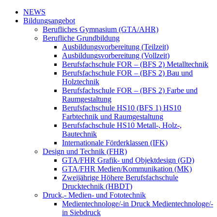
NEWS
Bildungsangebot
Berufliches Gymnasium (GTA/AHR)
Berufliche Grundbildung
Ausbildungsvorbereitung (Teilzeit)
Ausbildungsvorbereitung (Vollzeit)
Berufsfachschule FOR – (BFS 2) Metalltechnik
Berufsfachschule FOR – (BFS 2) Bau und
Holztechnik
Berufsfachschule FOR – (BFS 2) Farbe und
Raumgestaltung
Berufsfachschule HS10 (BFS 1) HS10
Farbtechnik und Raumgestaltung
Berufsfachschule HS10 Metall-, Holz-,
Bautechnik
Internationale Förderklassen (IFK)
Design und Technik (FHR)
GTA/FHR Grafik- und Objektdesign (GD)
GTA/FHR Medien/Kommunikation (MK)
Zweijährige Höhere Berufsfachschule
Drucktechnik (HBDT)
Druck,- Medien- und Fototechnik
Medientechnologe/-in Druck Medientechnologe/-
in Siebdruck