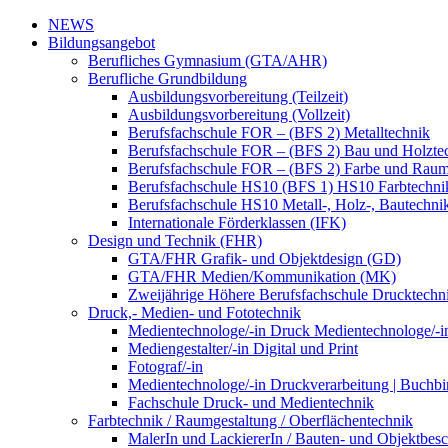
NEWS
Bildungsangebot
Berufliches Gymnasium (GTA/AHR)
Berufliche Grundbildung
Ausbildungsvorbereitung (Teilzeit)
Ausbildungsvorbereitung (Vollzeit)
Berufsfachschule FOR – (BFS 2) Metalltechnik
Berufsfachschule FOR – (BFS 2) Bau und Holzte
Berufsfachschule FOR – (BFS 2) Farbe und Raum
Berufsfachschule HS10 (BFS 1) HS10 Farbtechni
Berufsfachschule HS10 Metall-, Holz-, Bautechni
Internationale Förderklassen (IFK)
Design und Technik (FHR)
GTA/FHR Grafik- und Objektdesign (GD)
GTA/FHR Medien/Kommunikation (MK)
Zweijährige Höhere Berufsfachschule Drucktech
Druck,- Medien- und Fototechnik
Medientechnologe/-in Druck Medientechnologe/-i
Mediengestalter/-in Digital und Print
Fotograf/-in
Medientechnologe/-in Druckverarbeitung | Buchbi
Fachschule Druck- und Medientechnik
Farbtechnik / Raumgestaltung / Oberflächentechnik
MalerIn und LackiererIn / Bauten- und Objektbesc