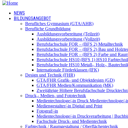
NEWS
BILDUNGSANGEBOT
Berufliches Gymnasium (GTA/AHR)
Berufliche Grundbildung
Ausbildungsvorbereitung (Teilzeit)
Ausbildungsvorbereitung (Vollzeit)
Berufsfachschule FOR – (BFS 2) Metalltechnik
Berufsfachschule FOR – (BFS 2) Bau und Holzte
Berufsfachschule FOR – (BFS 2) Farbe und Raum
Berufsfachschule HS10 (BFS 1) HS10 Farbtechni
Berufsfachschule HS10 Metall-, Holz-, Bautechni
Internationale Förderklassen (IFK)
Design und Technik (FHR)
GTA/FHR Grafik- und Objektdesign (GD)
GTA/FHR Medien/Kommunikation (MK)
Zweijährige Höhere Berufsfachschule Drucktech
Druck,- Medien- und Fototechnik
Medientechnologe/-in Druck Medientechnologe/-i
Mediengestalter/-in Digital und Print
Fotograf/-in
Medientechnologe/-in Druckverarbeitung | Buchbi
Fachschule Druck- und Medientechnik
Farbtechnik / Raumgestaltung / Oberflächentechnik