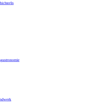
hichterIn
sgastronomie
andwerk