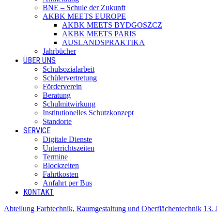
BNE – Schule der Zukunft
AKBK MEETS EUROPE
AKBK MEETS BYDGOSZCZ
AKBK MEETS PARIS
AUSLANDSPRAKTIKA
Jahrbücher
ÜBER UNS
Schulsozialarbeit
Schülervertretung
Förderverein
Beratung
Schulmitwirkung
Institutionelles Schutzkonzept
Standorte
SERVICE
Digitale Dienste
Unterrichtszeiten
Termine
Blockzeiten
Fahrtkosten
Anfahrt per Bus
KONTAKT
Abteilung Farbtechnik, Raumgestaltung und Oberflächentechnik
13. 