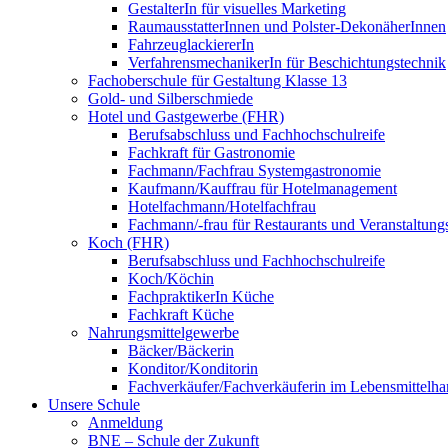
GestalterIn für visuelles Marketing
RaumausstatterInnen und Polster-DekonäherInnen
FahrzeuglackiererIn
VerfahrensmechanikerIn für Beschichtungstechnik
Fachoberschule für Gestaltung Klasse 13
Gold- und Silberschmiede
Hotel und Gastgewerbe (FHR)
Berufsabschluss und Fachhochschulreife
Fachkraft für Gastronomie
Fachmann/Fachfrau Systemgastronomie
Kaufmann/Kauffrau für Hotelmanagement
Hotelfachmann/Hotelfachfrau
Fachmann/-frau für Restaurants und Veranstaltung
Koch (FHR)
Berufsabschluss und Fachhochschulreife
Koch/Köchin
FachpraktikerIn Küche
Fachkraft Küche
Nahrungsmittelgewerbe
Bäcker/Bäckerin
Konditor/Konditorin
Fachverkäufer/Fachverkäuferin im Lebensmittelh
Unsere Schule
Anmeldung
BNE – Schule der Zukunft