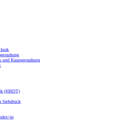
chnik
gestaltung
k und Raumgestaltung
k
nik (HBDT)
n Siebdruck
nder/-in