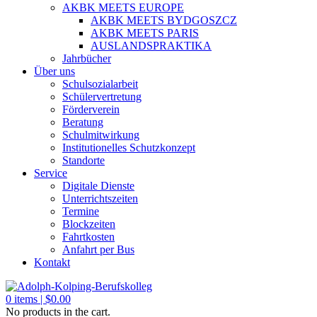
AKBK MEETS EUROPE
AKBK MEETS BYDGOSZCZ
AKBK MEETS PARIS
AUSLANDSPRAKTIKA
Jahrbücher
Über uns
Schulsozialarbeit
Schülervertretung
Förderverein
Beratung
Schulmitwirkung
Institutionelles Schutzkonzept
Standorte
Service
Digitale Dienste
Unterrichtszeiten
Termine
Blockzeiten
Fahrtkosten
Anfahrt per Bus
Kontakt
0
items |
$
0.00
No products in the cart.