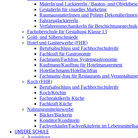
MalerIn und LackiererIn / Bauten- und Objektbesc
GestalterIn für visuelles Marketing
RaumausstatterInnen und Polster-DekonäherInnen
FahrzeuglackiererIn
VerfahrensmechanikerIn für Beschichtungstechnik
Fachoberschule für Gestaltung Klasse 13
Gold- und Silberschmiede
Hotel und Gastgewerbe (FHR)
Berufsabschluss und Fachhochschulreife
Fachkraft für Gastronomie
Fachmann/Fachfrau Systemgastronomie
Kaufmann/Kauffrau für Hotelmanagement
Hotelfachmann/Hotelfachfrau
Fachmann/-frau für Restaurants und Veranstaltung
Koch (FHR)
Berufsabschluss und Fachhochschulreife
Koch/Köchin
FachpraktikerIn Küche
Fachkraft Küche
Nahrungsmittelgewerbe
Bäcker/Bäckerin
Konditor/Konditorin
Fachverkäufer/Fachverkäuferin im Lebensmittelh
UNSERE SCHULE
Anmeldung