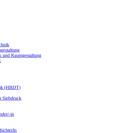
chnik
gestaltung
k und Raumgestaltung
k
nik (HBDT)
n Siebdruck
nder/-in
hichterIn