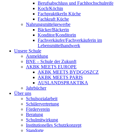
Berufsabschluss und Fachhochschulreife
Koch/Köchin
FachpraktikerIn Küche
Fachkraft Küche
Nahrungsmittelgewerbe
Bäcker/Bäckerin
Konditor/Konditorin
Fachverkäufer/Fachverkäuferin im
Lebensmittelhandwerk
Unsere Schule
Anmeldung
BNE – Schule der Zukunft
AKBK MEETS EUROPE
AKBK MEETS BYDGOSZCZ
AKBK MEETS PARIS
AUSLANDSPRAKTIKA
Jahrbücher
Über uns
Schulsozialarbeit
Schülervertretung
Förderverein
Beratung
Schulmitwirkung
Institutionelles Schutzkonzept
Standorte