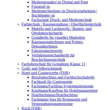
Mediengestalter/-in Digital und Print
Fotograf/-in
Medientechnologe/-in Druckverarbeitung |
Buchbinder/-in
Fachschule Druck- und Medientechnik
Farbtechnik / Raumgestaltung / Oberflächentechnik
MalerIn und LackiererIn / Bauten- und
ObjektbeschichterIn
GestalterIn für visuelles Marketing
RaumausstatterInnen und Polster-
DekonäherInnen
FahrzeuglackiererIn
VerfahrensmechanikerIn für
Beschichtungstechnik
Fachoberschule für Gestaltung Klasse 13
Gold- und Silberschmiede
Hotel und Gastgewerbe (FHR)
Berufsabschluss und Fachhochschulreife
Fachkraft für Gastronomie
Fachmann/Fachfrau Systemgastronomie
Kaufmann/Kauffrau für Hotelmanagement
Hotelfachmann/Hotelfachfrau
Fachmann/-frau für Restaurants und
Veranstaltungsgastronomie
Koch (FHR)