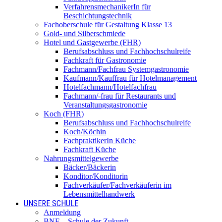
VerfahrensmechanikerIn für
Beschichtungstechnik
Fachoberschule für Gestaltung Klasse 13
Gold- und Silberschmiede
Hotel und Gastgewerbe (FHR)
Berufsabschluss und Fachhochschulreife
Fachkraft für Gastronomie
Fachmann/Fachfrau Systemgastronomie
Kaufmann/Kauffrau für Hotelmanagement
Hotelfachmann/Hotelfachfrau
Fachmann/-frau für Restaurants und
Veranstaltungsgastronomie
Koch (FHR)
Berufsabschluss und Fachhochschulreife
Koch/Köchin
FachpraktikerIn Küche
Fachkraft Küche
Nahrungsmittelgewerbe
Bäcker/Bäckerin
Konditor/Konditorin
Fachverkäufer/Fachverkäuferin im
Lebensmittelhandwerk
UNSERE SCHULE
Anmeldung
BNE – Schule der Zukunft