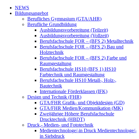
NEWS
Bildungsangebot
Berufliches Gymnasium (GTA/AHR)
Berufliche Grundbildung
Ausbildungsvorbereitung (Teilzeit)
Ausbildungsvorbereitung (Vollzeit)
Berufsfachschule FOR – (BFS 2) Metalltechnik
Berufsfachschule FOR – (BFS 2) Bau und
Holztechnik
Berufsfachschule FOR – (BFS 2) Farbe und
Raumgestaltung
Berufsfachschule HS10 (BFS 1) HS10
Farbtechnik und Raumgestaltung
Berufsfachschule HS10 Metall-, Holz-,
Bautechnik
Internationale Förderklassen (IFK)
Design und Technik (FHR)
GTA/FHR Grafik- und Objektdesign (GD)
GTA/FHR Medien/Kommunikation (MK)
Zweijährige Höhere Berufsfachschule
Drucktechnik (HBDT)
Druck,- Medien- und Fototechnik
Medientechnologe/-in Druck Medientechnologe/-
in Siebdruck