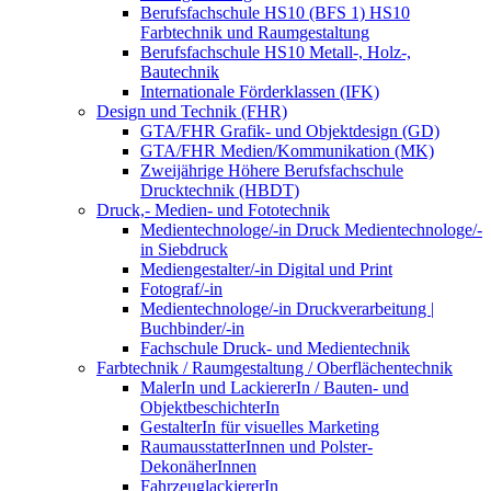
Berufsfachschule HS10 (BFS 1) HS10
Farbtechnik und Raumgestaltung
Berufsfachschule HS10 Metall-, Holz-,
Bautechnik
Internationale Förderklassen (IFK)
Design und Technik (FHR)
GTA/FHR Grafik- und Objektdesign (GD)
GTA/FHR Medien/Kommunikation (MK)
Zweijährige Höhere Berufsfachschule
Drucktechnik (HBDT)
Druck,- Medien- und Fototechnik
Medientechnologe/-in Druck Medientechnologe/-
in Siebdruck
Mediengestalter/-in Digital und Print
Fotograf/-in
Medientechnologe/-in Druckverarbeitung |
Buchbinder/-in
Fachschule Druck- und Medientechnik
Farbtechnik / Raumgestaltung / Oberflächentechnik
MalerIn und LackiererIn / Bauten- und
ObjektbeschichterIn
GestalterIn für visuelles Marketing
RaumausstatterInnen und Polster-
DekonäherInnen
FahrzeuglackiererIn