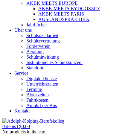
AKBK MEETS EUROPE
AKBK MEETS BYDGOSZCZ
AKBK MEETS PARIS
AUSLANDSPRAKTIKA
Jahrbücher
Über uns
Schulsozialarbeit
Schülervertretung
Förderverein
Beratung
Schulmitwirkung
Institutionelles Schutzkonzept
Standorte
Service
Digitale Dienste
Unterrichtszeiten
Termine
Blockzeiten
Fahrtkosten
Anfahrt per Bus
Kontakt
0
items |
$
0.00
No products in the cart.