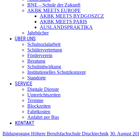
BNE – Schule der Zukunft
AKBK MEETS EUROPE
AKBK MEETS BYDGOSZCZ
AKBK MEETS PARIS
AUSLANDSPRAKTIKA
Jahrbücher
ÜBER UNS
Schulsozialarbeit
Schülervertretung
Förderverein
Beratung
Schulmitwirkung
Institutionelles Schutzkonzept
Standorte
SERVICE
Digitale Dienste
Unterrichtszeiten
Termine
Blockzeiten
Fahrtkosten
Anfahrt per Bus
KONTAKT
Bildungsgang Höhere Berufsfachschule Drucktechnik
30. August 20