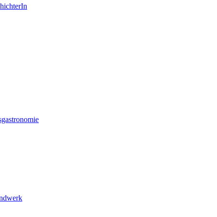
hichterIn
sgastronomie
andwerk