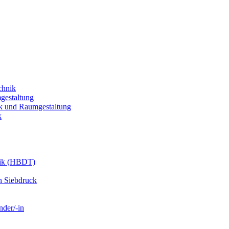
chnik
gestaltung
k und Raumgestaltung
k
nik (HBDT)
n Siebdruck
nder/-in