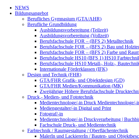
NEWS
Bildungsangebot
Berufliches Gymnasium (GTA/AHR)
Berufliche Grundbildung
Ausbildungsvorbereitung (Teilzeit)
Ausbildungsvorbereitung (Vollzeit)
Berufsfachschule FOR – (BFS 2) Metalltechnik
Berufsfachschule FOR – (BFS 2) Bau und Holzte
Berufsfachschule FOR – (BFS 2) Farbe und Raum
Berufsfachschule HS10 (BFS 1) HS10 Farbtechni
Berufsfachschule HS10 Metall-, Holz-, Bautechni
Internationale Förderklassen (IFK)
Design und Technik (FHR)
GTA/FHR Grafik- und Objektdesign (GD)
GTA/FHR Medien/Kommunikation (MK)
Zweijährige Höhere Berufsfachschule Drucktech
Druck,- Medien- und Fototechnik
Medientechnologe/-in Druck Medientechnologe/-i
Mediengestalter/-in Digital und Print
Fotograf/-in
Medientechnologe/-in Druckverarbeitung | Buchbi
Fachschule Druck- und Medientechnik
Farbtechnik / Raumgestaltung / Oberflächentechnik
MalerIn und LackiererIn / Bauten- und Objektbesc