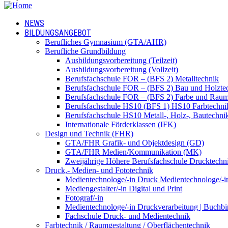
NEWS
BILDUNGSANGEBOT
Berufliches Gymnasium (GTA/AHR)
Berufliche Grundbildung
Ausbildungsvorbereitung (Teilzeit)
Ausbildungsvorbereitung (Vollzeit)
Berufsfachschule FOR – (BFS 2) Metalltechnik
Berufsfachschule FOR – (BFS 2) Bau und Holzte
Berufsfachschule FOR – (BFS 2) Farbe und Raum
Berufsfachschule HS10 (BFS 1) HS10 Farbtechni
Berufsfachschule HS10 Metall-, Holz-, Bautechni
Internationale Förderklassen (IFK)
Design und Technik (FHR)
GTA/FHR Grafik- und Objektdesign (GD)
GTA/FHR Medien/Kommunikation (MK)
Zweijährige Höhere Berufsfachschule Drucktech
Druck,- Medien- und Fototechnik
Medientechnologe/-in Druck Medientechnologe/-i
Mediengestalter/-in Digital und Print
Fotograf/-in
Medientechnologe/-in Druckverarbeitung | Buchbi
Fachschule Druck- und Medientechnik
Farbtechnik / Raumgestaltung / Oberflächentechnik