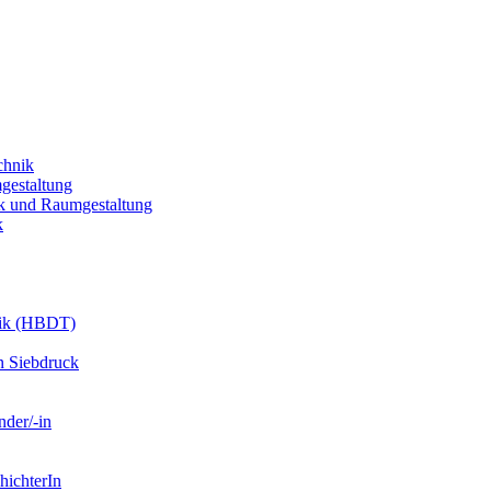
chnik
gestaltung
k und Raumgestaltung
k
nik (HBDT)
n Siebdruck
nder/-in
hichterIn