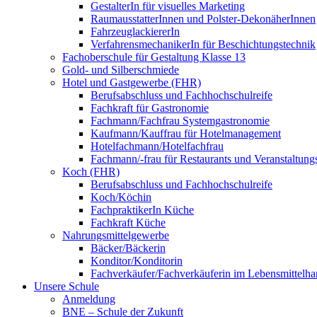
GestalterIn für visuelles Marketing
RaumausstatterInnen und Polster-DekonäherInnen
FahrzeuglackiererIn
VerfahrensmechanikerIn für Beschichtungstechnik
Fachoberschule für Gestaltung Klasse 13
Gold- und Silberschmiede
Hotel und Gastgewerbe (FHR)
Berufsabschluss und Fachhochschulreife
Fachkraft für Gastronomie
Fachmann/Fachfrau Systemgastronomie
Kaufmann/Kauffrau für Hotelmanagement
Hotelfachmann/Hotelfachfrau
Fachmann/-frau für Restaurants und Veranstaltung
Koch (FHR)
Berufsabschluss und Fachhochschulreife
Koch/Köchin
FachpraktikerIn Küche
Fachkraft Küche
Nahrungsmittelgewerbe
Bäcker/Bäckerin
Konditor/Konditorin
Fachverkäufer/Fachverkäuferin im Lebensmittelh
Unsere Schule
Anmeldung
BNE – Schule der Zukunft