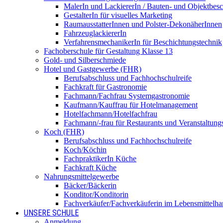
MalerIn und LackiererIn / Bauten- und Objektbesc
GestalterIn für visuelles Marketing
RaumausstatterInnen und Polster-DekonäherInnen
FahrzeuglackiererIn
VerfahrensmechanikerIn für Beschichtungstechnik
Fachoberschule für Gestaltung Klasse 13
Gold- und Silberschmiede
Hotel und Gastgewerbe (FHR)
Berufsabschluss und Fachhochschulreife
Fachkraft für Gastronomie
Fachmann/Fachfrau Systemgastronomie
Kaufmann/Kauffrau für Hotelmanagement
Hotelfachmann/Hotelfachfrau
Fachmann/-frau für Restaurants und Veranstaltung
Koch (FHR)
Berufsabschluss und Fachhochschulreife
Koch/Köchin
FachpraktikerIn Küche
Fachkraft Küche
Nahrungsmittelgewerbe
Bäcker/Bäckerin
Konditor/Konditorin
Fachverkäufer/Fachverkäuferin im Lebensmittelh
UNSERE SCHULE
Anmeldung