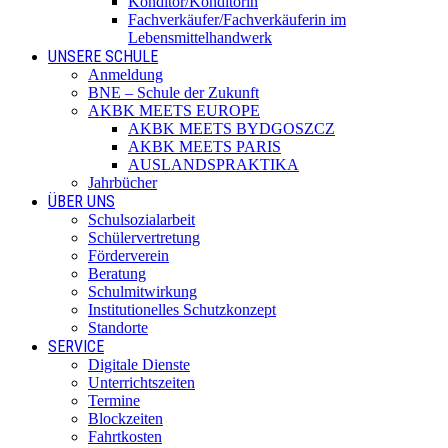
Konditor/Konditorin
Fachverkäufer/Fachverkäuferin im
Lebensmittelhandwerk
UNSERE SCHULE
Anmeldung
BNE – Schule der Zukunft
AKBK MEETS EUROPE
AKBK MEETS BYDGOSZCZ
AKBK MEETS PARIS
AUSLANDSPRAKTIKA
Jahrbücher
ÜBER UNS
Schulsozialarbeit
Schülervertretung
Förderverein
Beratung
Schulmitwirkung
Institutionelles Schutzkonzept
Standorte
SERVICE
Digitale Dienste
Unterrichtszeiten
Termine
Blockzeiten
Fahrtkosten