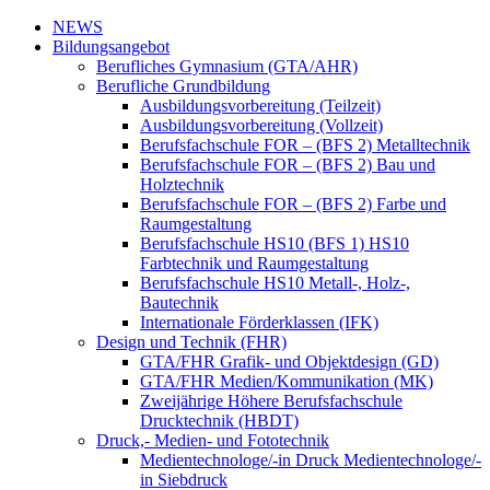
NEWS
Bildungsangebot
Berufliches Gymnasium (GTA/AHR)
Berufliche Grundbildung
Ausbildungsvorbereitung (Teilzeit)
Ausbildungsvorbereitung (Vollzeit)
Berufsfachschule FOR – (BFS 2) Metalltechnik
Berufsfachschule FOR – (BFS 2) Bau und
Holztechnik
Berufsfachschule FOR – (BFS 2) Farbe und
Raumgestaltung
Berufsfachschule HS10 (BFS 1) HS10
Farbtechnik und Raumgestaltung
Berufsfachschule HS10 Metall-, Holz-,
Bautechnik
Internationale Förderklassen (IFK)
Design und Technik (FHR)
GTA/FHR Grafik- und Objektdesign (GD)
GTA/FHR Medien/Kommunikation (MK)
Zweijährige Höhere Berufsfachschule
Drucktechnik (HBDT)
Druck,- Medien- und Fototechnik
Medientechnologe/-in Druck Medientechnologe/-
in Siebdruck