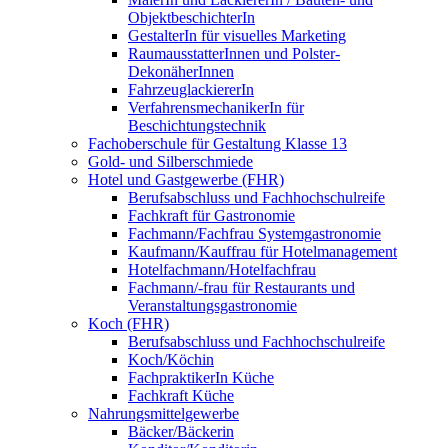
ObjektbeschichterIn
GestalterIn für visuelles Marketing
RaumausstatterInnen und Polster-
DekonäherInnen
FahrzeuglackiererIn
VerfahrensmechanikerIn für
Beschichtungstechnik
Fachoberschule für Gestaltung Klasse 13
Gold- und Silberschmiede
Hotel und Gastgewerbe (FHR)
Berufsabschluss und Fachhochschulreife
Fachkraft für Gastronomie
Fachmann/Fachfrau Systemgastronomie
Kaufmann/Kauffrau für Hotelmanagement
Hotelfachmann/Hotelfachfrau
Fachmann/-frau für Restaurants und
Veranstaltungsgastronomie
Koch (FHR)
Berufsabschluss und Fachhochschulreife
Koch/Köchin
FachpraktikerIn Küche
Fachkraft Küche
Nahrungsmittelgewerbe
Bäcker/Bäckerin