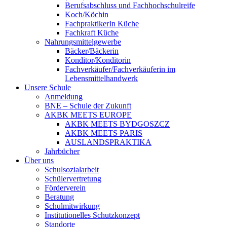
Berufsabschluss und Fachhochschulreife
Koch/Köchin
FachpraktikerIn Küche
Fachkraft Küche
Nahrungsmittelgewerbe
Bäcker/Bäckerin
Konditor/Konditorin
Fachverkäufer/Fachverkäuferin im
Lebensmittelhandwerk
Unsere Schule
Anmeldung
BNE – Schule der Zukunft
AKBK MEETS EUROPE
AKBK MEETS BYDGOSZCZ
AKBK MEETS PARIS
AUSLANDSPRAKTIKA
Jahrbücher
Über uns
Schulsozialarbeit
Schülervertretung
Förderverein
Beratung
Schulmitwirkung
Institutionelles Schutzkonzept
Standorte