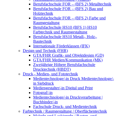
Berufsfachschule FOR – (BFS 2) Metalltechnik
Berufsfachschule FOR – (BFS 2) Bau und
Holztechnik
Berufsfachschule FOR – (BFS 2) Farbe und
Raumgestaltung
Berufsfachschule HS10 (BFS 1) HS10
Farbtechnik und Raumgestaltung
Berufsfachschule HS10 Metall-, Holz-,
Bautechnik
Internationale Förderklassen (IFK)
Design und Technik (FHR)
GTA/FHR Grafik- und Objektdesign (GD)
GTA/FHR Medien/Kommunikation (MK)
Zweijährige Höhere Berufsfachschule
Drucktechnik (HBDT)
Druck,- Medien- und Fototechnik
Medientechnologe/-in Druck Medientechnologe/-
in Siebdruck
Mediengestalter/-in Digital und Print
Fotograf/-in
Medientechnologe/-in Druckverarbeitung |
Buchbinder/-in
Fachschule Druck- und Medientechnik
Farbtechnik / Raumgestaltung / Oberflächentechnik
MalerIn und LackiererIn / Bauten- und