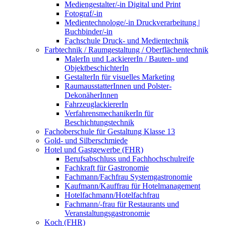
Mediengestalter/-in Digital und Print
Fotograf/-in
Medientechnologe/-in Druckverarbeitung |
Buchbinder/-in
Fachschule Druck- und Medientechnik
Farbtechnik / Raumgestaltung / Oberflächentechnik
MalerIn und LackiererIn / Bauten- und
ObjektbeschichterIn
GestalterIn für visuelles Marketing
RaumausstatterInnen und Polster-
DekonäherInnen
FahrzeuglackiererIn
VerfahrensmechanikerIn für
Beschichtungstechnik
Fachoberschule für Gestaltung Klasse 13
Gold- und Silberschmiede
Hotel und Gastgewerbe (FHR)
Berufsabschluss und Fachhochschulreife
Fachkraft für Gastronomie
Fachmann/Fachfrau Systemgastronomie
Kaufmann/Kauffrau für Hotelmanagement
Hotelfachmann/Hotelfachfrau
Fachmann/-frau für Restaurants und
Veranstaltungsgastronomie
Koch (FHR)