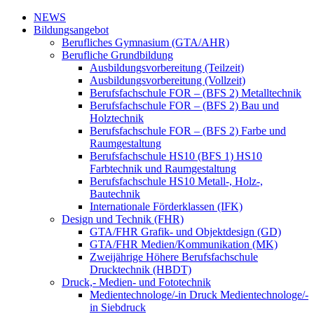
NEWS
Bildungsangebot
Berufliches Gymnasium (GTA/AHR)
Berufliche Grundbildung
Ausbildungsvorbereitung (Teilzeit)
Ausbildungsvorbereitung (Vollzeit)
Berufsfachschule FOR – (BFS 2) Metalltechnik
Berufsfachschule FOR – (BFS 2) Bau und
Holztechnik
Berufsfachschule FOR – (BFS 2) Farbe und
Raumgestaltung
Berufsfachschule HS10 (BFS 1) HS10
Farbtechnik und Raumgestaltung
Berufsfachschule HS10 Metall-, Holz-,
Bautechnik
Internationale Förderklassen (IFK)
Design und Technik (FHR)
GTA/FHR Grafik- und Objektdesign (GD)
GTA/FHR Medien/Kommunikation (MK)
Zweijährige Höhere Berufsfachschule
Drucktechnik (HBDT)
Druck,- Medien- und Fototechnik
Medientechnologe/-in Druck Medientechnologe/-
in Siebdruck