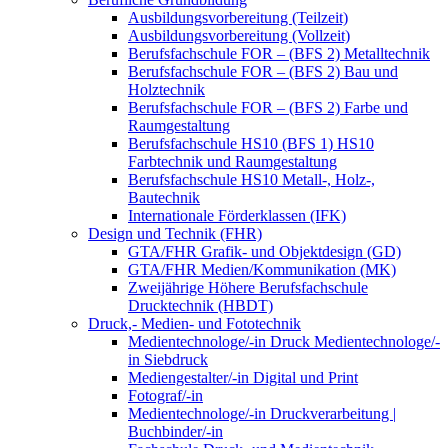
Ausbildungsvorbereitung (Teilzeit)
Ausbildungsvorbereitung (Vollzeit)
Berufsfachschule FOR – (BFS 2) Metalltechnik
Berufsfachschule FOR – (BFS 2) Bau und
Holztechnik
Berufsfachschule FOR – (BFS 2) Farbe und
Raumgestaltung
Berufsfachschule HS10 (BFS 1) HS10
Farbtechnik und Raumgestaltung
Berufsfachschule HS10 Metall-, Holz-,
Bautechnik
Internationale Förderklassen (IFK)
Design und Technik (FHR)
GTA/FHR Grafik- und Objektdesign (GD)
GTA/FHR Medien/Kommunikation (MK)
Zweijährige Höhere Berufsfachschule
Drucktechnik (HBDT)
Druck,- Medien- und Fototechnik
Medientechnologe/-in Druck Medientechnologe/-
in Siebdruck
Mediengestalter/-in Digital und Print
Fotograf/-in
Medientechnologe/-in Druckverarbeitung |
Buchbinder/-in