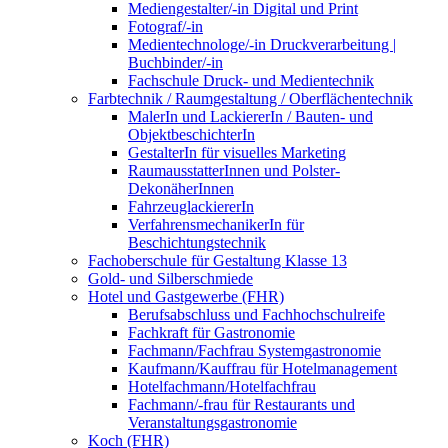
Mediengestalter/-in Digital und Print
Fotograf/-in
Medientechnologe/-in Druckverarbeitung |
Buchbinder/-in
Fachschule Druck- und Medientechnik
Farbtechnik / Raumgestaltung / Oberflächentechnik
MalerIn und LackiererIn / Bauten- und
ObjektbeschichterIn
GestalterIn für visuelles Marketing
RaumausstatterInnen und Polster-
DekonäherInnen
FahrzeuglackiererIn
VerfahrensmechanikerIn für
Beschichtungstechnik
Fachoberschule für Gestaltung Klasse 13
Gold- und Silberschmiede
Hotel und Gastgewerbe (FHR)
Berufsabschluss und Fachhochschulreife
Fachkraft für Gastronomie
Fachmann/Fachfrau Systemgastronomie
Kaufmann/Kauffrau für Hotelmanagement
Hotelfachmann/Hotelfachfrau
Fachmann/-frau für Restaurants und
Veranstaltungsgastronomie
Koch (FHR)