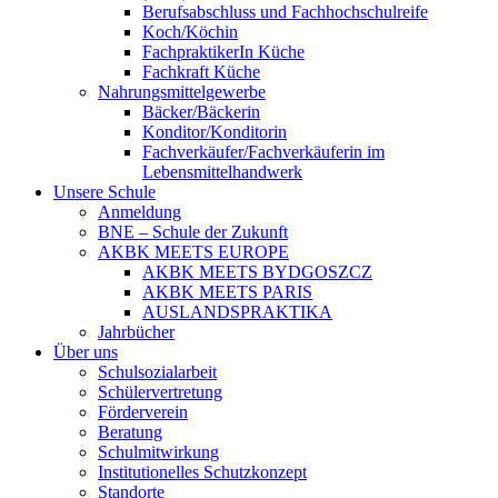
Berufsabschluss und Fachhochschulreife
Koch/Köchin
FachpraktikerIn Küche
Fachkraft Küche
Nahrungsmittelgewerbe
Bäcker/Bäckerin
Konditor/Konditorin
Fachverkäufer/Fachverkäuferin im
Lebensmittelhandwerk
Unsere Schule
Anmeldung
BNE – Schule der Zukunft
AKBK MEETS EUROPE
AKBK MEETS BYDGOSZCZ
AKBK MEETS PARIS
AUSLANDSPRAKTIKA
Jahrbücher
Über uns
Schulsozialarbeit
Schülervertretung
Förderverein
Beratung
Schulmitwirkung
Institutionelles Schutzkonzept
Standorte