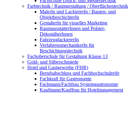
Fachschule Druck- und Medientechnik
Farbtechnik / Raumgestaltung / Oberflächentechnik
MalerIn und LackiererIn / Bauten- und
ObjektbeschichterIn
GestalterIn für visuelles Marketing
RaumausstatterInnen und Polster-
DekonäherInnen
FahrzeuglackiererIn
VerfahrensmechanikerIn für
Beschichtungstechnik
Fachoberschule für Gestaltung Klasse 13
Gold- und Silberschmiede
Hotel und Gastgewerbe (FHR)
Berufsabschluss und Fachhochschulreife
Fachkraft für Gastronomie
Fachmann/Fachfrau Systemgastronomie
Kaufmann/Kauffrau für Hotelmanagement
Hotelfachmann/Hotelfachfrau
Fachmann/-frau für Restaurants und
Veranstaltungsgastronomie
Koch (FHR)
Berufsabschluss und Fachhochschulreife
Koch/Köchin
FachpraktikerIn Küche
Fachkraft Küche