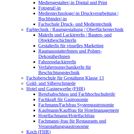
Mediengestalter/-in Digital und Print
Fotograf/-in
Medientechnologe/-in Druckverarbeitung |
Buchbinder/-in
Fachschule Druck- und Medientechnik
Farbtechnik / Raumgestaltung / Oberflächentechnik
MalerIn und LackiererIn / Bauten- und
ObjektbeschichterIn
GestalterIn für visuelles Marketing
RaumausstatterInnen und Polster-
DekonäherInnen
FahrzeuglackiererIn
VerfahrensmechanikerIn für
Beschichtungstechnik
Fachoberschule für Gestaltung Klasse 13
Gold- und Silberschmiede
Hotel und Gastgewerbe (FHR)
Berufsabschluss und Fachhochschulreife
Fachkraft für Gastronomie
Fachmann/Fachfrau Systemgastronomie
Kaufmann/Kauffrau für Hotelmanagement
Hotelfachmann/Hotelfachfrau
Fachmann/-frau für Restaurants und
Veranstaltungsgastronomie
Koch (FHR)