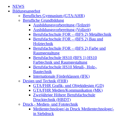
NEWS
Bildungsangebot
Berufliches Gymnasium (GTA/AHR)
Berufliche Grundbildung
Ausbildungsvorbereitung (Teilzeit)
Ausbildungsvorbereitung (Vollzeit)
Berufsfachschule FOR – (BFS 2) Metalltechnik
Berufsfachschule FOR – (BFS 2) Bau und
Holztechnik
Berufsfachschule FOR – (BFS 2) Farbe und
Raumgestaltung
Berufsfachschule HS10 (BFS 1) HS10
Farbtechnik und Raumgestaltung
Berufsfachschule HS10 Metall-, Holz-,
Bautechnik
Internationale Förderklassen (IFK)
Design und Technik (FHR)
GTA/FHR Grafik- und Objektdesign (GD)
GTA/FHR Medien/Kommunikation (MK)
Zweijährige Höhere Berufsfachschule
Drucktechnik (HBDT)
Druck,- Medien- und Fototechnik
Medientechnologe/-in Druck Medientechnologe/-
in Siebdruck