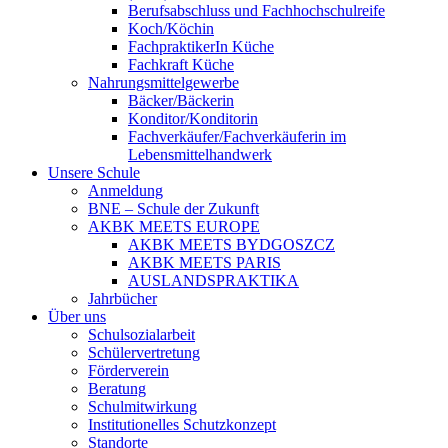
Berufsabschluss und Fachhochschulreife
Koch/Köchin
FachpraktikerIn Küche
Fachkraft Küche
Nahrungsmittelgewerbe
Bäcker/Bäckerin
Konditor/Konditorin
Fachverkäufer/Fachverkäuferin im
Lebensmittelhandwerk
Unsere Schule
Anmeldung
BNE – Schule der Zukunft
AKBK MEETS EUROPE
AKBK MEETS BYDGOSZCZ
AKBK MEETS PARIS
AUSLANDSPRAKTIKA
Jahrbücher
Über uns
Schulsozialarbeit
Schülervertretung
Förderverein
Beratung
Schulmitwirkung
Institutionelles Schutzkonzept
Standorte