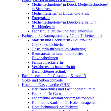
Medientechnologe/-in Druck Medientechnologe/-
in Siebdruck
Mediengestalter/-in Digital und Print
Fotograf/-in
Medientechnologe/-in Druckverarbeitung |
Buchbinder/-in
Fachschule Druck- und Medientechnik
Farbtechnik / Raumgestaltung / Oberflächentechnik
MalerIn und LackiererIn / Bauten- und
ObjektbeschichterIn
GestalterIn für visuelles Marketing
RaumausstatterInnen und Polster-
DekonäherInnen
FahrzeuglackiererIn
VerfahrensmechanikerIn für
Beschichtungstechnik
Fachoberschule für Gestaltung Klasse 13
Gold- und Silberschmiede
Hotel und Gastgewerbe (FHR)
Berufsabschluss und Fachhochschulreife
Fachkraft für Gastronomie
Fachmann/Fachfrau Systemgastronomie
Kaufmann/Kauffrau für Hotelmanagement
Hotelfachmann/Hotelfachfrau