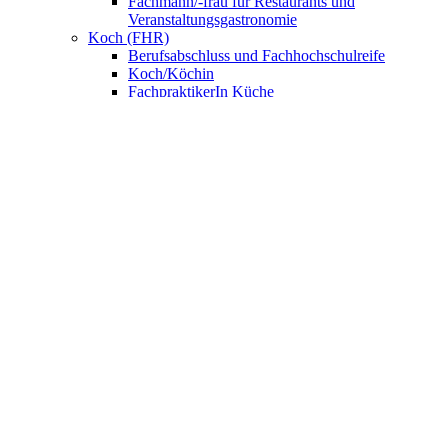
Fachmann/-frau für Restaurants und
Veranstaltungsgastronomie
Koch (FHR)
Berufsabschluss und Fachhochschulreife
Koch/Köchin
FachpraktikerIn Küche
Fachkraft Küche
Nahrungsmittelgewerbe
Bäcker/Bäckerin
Konditor/Konditorin
Fachverkäufer/Fachverkäuferin im
Lebensmittelhandwerk
UNSERE SCHULE
Anmeldung
BNE – Schule der Zukunft
AKBK MEETS EUROPE
AKBK MEETS BYDGOSZCZ
AKBK MEETS PARIS
AUSLANDSPRAKTIKA
Jahrbücher
ÜBER UNS
Schulsozialarbeit
Schülervertretung
Förderverein
Beratung