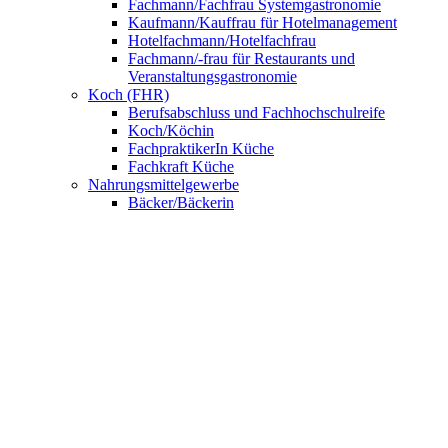
Fachmann/Fachfrau Systemgastronomie
Kaufmann/Kauffrau für Hotelmanagement
Hotelfachmann/Hotelfachfrau
Fachmann/-frau für Restaurants und
Veranstaltungsgastronomie
Koch (FHR)
Berufsabschluss und Fachhochschulreife
Koch/Köchin
FachpraktikerIn Küche
Fachkraft Küche
Nahrungsmittelgewerbe
Bäcker/Bäckerin
Konditor/Konditorin
Fachverkäufer/Fachverkäuferin im
Lebensmittelhandwerk
UNSERE SCHULE
Anmeldung
BNE – Schule der Zukunft
AKBK MEETS EUROPE
AKBK MEETS BYDGOSZCZ
AKBK MEETS PARIS
AUSLANDSPRAKTIKA
Jahrbücher
ÜBER UNS
Schulsozialarbeit