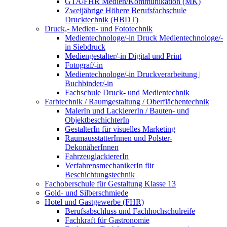
GTA/FHR Medien/Kommunikation (MK)
Zweijährige Höhere Berufsfachschule
Drucktechnik (HBDT)
Druck,- Medien- und Fototechnik
Medientechnologe/-in Druck Medientechnologe/-
in Siebdruck
Mediengestalter/-in Digital und Print
Fotograf/-in
Medientechnologe/-in Druckverarbeitung |
Buchbinder/-in
Fachschule Druck- und Medientechnik
Farbtechnik / Raumgestaltung / Oberflächentechnik
MalerIn und LackiererIn / Bauten- und
ObjektbeschichterIn
GestalterIn für visuelles Marketing
RaumausstatterInnen und Polster-
DekonäherInnen
FahrzeuglackiererIn
VerfahrensmechanikerIn für
Beschichtungstechnik
Fachoberschule für Gestaltung Klasse 13
Gold- und Silberschmiede
Hotel und Gastgewerbe (FHR)
Berufsabschluss und Fachhochschulreife
Fachkraft für Gastronomie