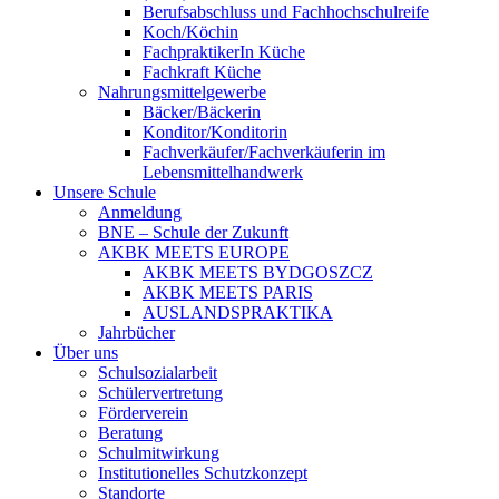
Berufsabschluss und Fachhochschulreife
Koch/Köchin
FachpraktikerIn Küche
Fachkraft Küche
Nahrungsmittelgewerbe
Bäcker/Bäckerin
Konditor/Konditorin
Fachverkäufer/Fachverkäuferin im
Lebensmittelhandwerk
Unsere Schule
Anmeldung
BNE – Schule der Zukunft
AKBK MEETS EUROPE
AKBK MEETS BYDGOSZCZ
AKBK MEETS PARIS
AUSLANDSPRAKTIKA
Jahrbücher
Über uns
Schulsozialarbeit
Schülervertretung
Förderverein
Beratung
Schulmitwirkung
Institutionelles Schutzkonzept
Standorte