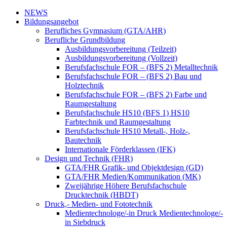
NEWS
Bildungsangebot
Berufliches Gymnasium (GTA/AHR)
Berufliche Grundbildung
Ausbildungsvorbereitung (Teilzeit)
Ausbildungsvorbereitung (Vollzeit)
Berufsfachschule FOR – (BFS 2) Metalltechnik
Berufsfachschule FOR – (BFS 2) Bau und
Holztechnik
Berufsfachschule FOR – (BFS 2) Farbe und
Raumgestaltung
Berufsfachschule HS10 (BFS 1) HS10
Farbtechnik und Raumgestaltung
Berufsfachschule HS10 Metall-, Holz-,
Bautechnik
Internationale Förderklassen (IFK)
Design und Technik (FHR)
GTA/FHR Grafik- und Objektdesign (GD)
GTA/FHR Medien/Kommunikation (MK)
Zweijährige Höhere Berufsfachschule
Drucktechnik (HBDT)
Druck,- Medien- und Fototechnik
Medientechnologe/-in Druck Medientechnologe/-
in Siebdruck