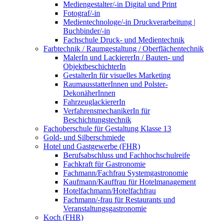
Mediengestalter/-in Digital und Print
Fotograf/-in
Medientechnologe/-in Druckverarbeitung |
Buchbinder/-in
Fachschule Druck- und Medientechnik
Farbtechnik / Raumgestaltung / Oberflächentechnik
MalerIn und LackiererIn / Bauten- und
ObjektbeschichterIn
GestalterIn für visuelles Marketing
RaumausstatterInnen und Polster-
DekonäherInnen
FahrzeuglackiererIn
VerfahrensmechanikerIn für
Beschichtungstechnik
Fachoberschule für Gestaltung Klasse 13
Gold- und Silberschmiede
Hotel und Gastgewerbe (FHR)
Berufsabschluss und Fachhochschulreife
Fachkraft für Gastronomie
Fachmann/Fachfrau Systemgastronomie
Kaufmann/Kauffrau für Hotelmanagement
Hotelfachmann/Hotelfachfrau
Fachmann/-frau für Restaurants und
Veranstaltungsgastronomie
Koch (FHR)