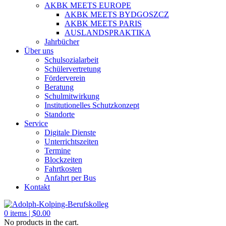
AKBK MEETS EUROPE
AKBK MEETS BYDGOSZCZ
AKBK MEETS PARIS
AUSLANDSPRAKTIKA
Jahrbücher
Über uns
Schulsozialarbeit
Schülervertretung
Förderverein
Beratung
Schulmitwirkung
Institutionelles Schutzkonzept
Standorte
Service
Digitale Dienste
Unterrichtszeiten
Termine
Blockzeiten
Fahrtkosten
Anfahrt per Bus
Kontakt
0
items |
$
0.00
No products in the cart.