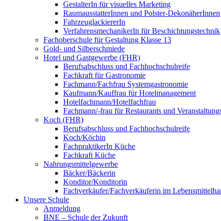
GestalterIn für visuelles Marketing
RaumausstatterInnen und Polster-DekonäherInnen
FahrzeuglackiererIn
VerfahrensmechanikerIn für Beschichtungstechnik
Fachoberschule für Gestaltung Klasse 13
Gold- und Silberschmiede
Hotel und Gastgewerbe (FHR)
Berufsabschluss und Fachhochschulreife
Fachkraft für Gastronomie
Fachmann/Fachfrau Systemgastronomie
Kaufmann/Kauffrau für Hotelmanagement
Hotelfachmann/Hotelfachfrau
Fachmann/-frau für Restaurants und Veranstaltung
Koch (FHR)
Berufsabschluss und Fachhochschulreife
Koch/Köchin
FachpraktikerIn Küche
Fachkraft Küche
Nahrungsmittelgewerbe
Bäcker/Bäckerin
Konditor/Konditorin
Fachverkäufer/Fachverkäuferin im Lebensmittelh
Unsere Schule
Anmeldung
BNE – Schule der Zukunft