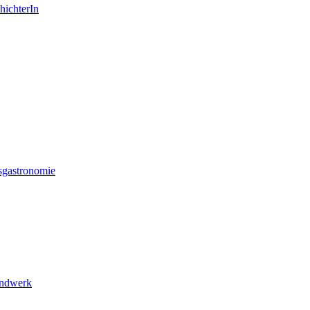
hichterIn
sgastronomie
andwerk