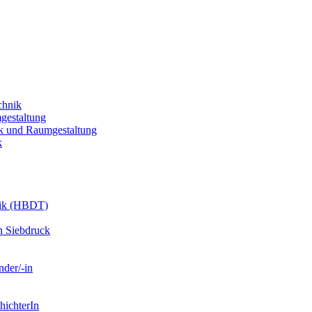
chnik
gestaltung
k und Raumgestaltung
k
nik (HBDT)
n Siebdruck
nder/-in
hichterIn