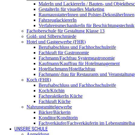
MalerIn und LackiererIn / Bauten- und Objektbesc
GestalterIn für visuelles Marketing
RaumausstatterInnen und Polster-DekonäherInnen
FahrzeuglackiererIn
VerfahrensmechanikerIn für Beschichtungstechnik
Fachoberschule für Gestaltung Klasse 13
Gold- und Silberschmiede
Hotel und Gastgewerbe (FHR)
Berufsabschluss und Fachhochschulreife
Fachkraft für Gastronomie
Fachmann/Fachfrau Systemgastronomie
Kaufmann/Kauffrau für Hotelmanagement
Hotelfachmann/Hotelfachfrau
Fachmann/-frau für Restaurants und Veranstaltung
Koch (FHR)
Berufsabschluss und Fachhochschulreife
Koch/Köchin
FachpraktikerIn Küche
Fachkraft Küche
Nahrungsmittelgewerbe
Bäcker/Bäckerin
Konditor/Konditorin
Fachverkäufer/Fachverkäuferin im Lebensmittelh
UNSERE SCHULE
Anmeldung