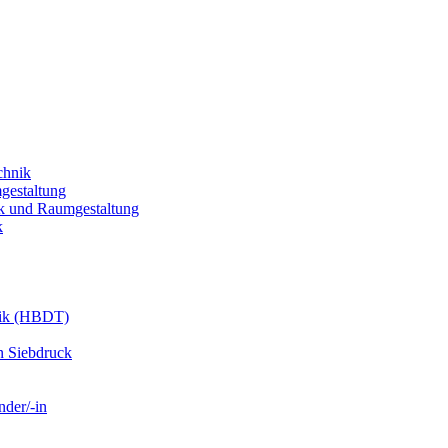
chnik
gestaltung
k und Raumgestaltung
k
nik (HBDT)
n Siebdruck
nder/-in