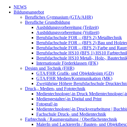
NEWS
Bildungsangebot
Berufliches Gymnasium (GTA/AHR)
Berufliche Grundbildung
Ausbildungsvorbereitung (Teilzeit)
Ausbildungsvorbereitung (Vollzeit)
Berufsfachschule FOR – (BFS 2) Metalltechnik
Berufsfachschule FOR – (BFS 2) Bau und Holzte
Berufsfachschule FOR – (BFS 2) Farbe und Raum
Berufsfachschule HS10 (BFS 1) HS10 Farbtechni
Berufsfachschule HS10 Metall-, Holz-, Bautechni
Internationale Förderklassen (IFK)
Design und Technik (FHR)
GTA/FHR Grafik- und Objektdesign (GD)
GTA/FHR Medien/Kommunikation (MK)
Zweijährige Höhere Berufsfachschule Drucktech
Druck,- Medien- und Fototechnik
Medientechnologe/-in Druck Medientechnologe/-i
Mediengestalter/-in Digital und Print
Fotograf/-in
Medientechnologe/-in Druckverarbeitung | Buchbi
Fachschule Druck- und Medientechnik
Farbtechnik / Raumgestaltung / Oberflächentechnik
MalerIn und LackiererIn / Bauten- und Objektbesc