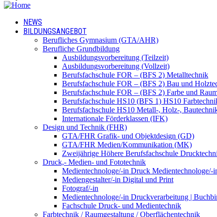
NEWS
BILDUNGSANGEBOT
Berufliches Gymnasium (GTA/AHR)
Berufliche Grundbildung
Ausbildungsvorbereitung (Teilzeit)
Ausbildungsvorbereitung (Vollzeit)
Berufsfachschule FOR – (BFS 2) Metalltechnik
Berufsfachschule FOR – (BFS 2) Bau und Holzte
Berufsfachschule FOR – (BFS 2) Farbe und Raum
Berufsfachschule HS10 (BFS 1) HS10 Farbtechni
Berufsfachschule HS10 Metall-, Holz-, Bautechni
Internationale Förderklassen (IFK)
Design und Technik (FHR)
GTA/FHR Grafik- und Objektdesign (GD)
GTA/FHR Medien/Kommunikation (MK)
Zweijährige Höhere Berufsfachschule Drucktech
Druck,- Medien- und Fototechnik
Medientechnologe/-in Druck Medientechnologe/-i
Mediengestalter/-in Digital und Print
Fotograf/-in
Medientechnologe/-in Druckverarbeitung | Buchbi
Fachschule Druck- und Medientechnik
Farbtechnik / Raumgestaltung / Oberflächentechnik