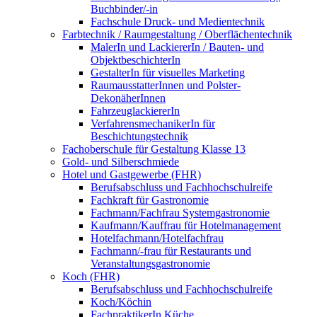
Buchbinder/-in
Fachschule Druck- und Medientechnik
Farbtechnik / Raumgestaltung / Oberflächentechnik
MalerIn und LackiererIn / Bauten- und
ObjektbeschichterIn
GestalterIn für visuelles Marketing
RaumausstatterInnen und Polster-
DekonäherInnen
FahrzeuglackiererIn
VerfahrensmechanikerIn für
Beschichtungstechnik
Fachoberschule für Gestaltung Klasse 13
Gold- und Silberschmiede
Hotel und Gastgewerbe (FHR)
Berufsabschluss und Fachhochschulreife
Fachkraft für Gastronomie
Fachmann/Fachfrau Systemgastronomie
Kaufmann/Kauffrau für Hotelmanagement
Hotelfachmann/Hotelfachfrau
Fachmann/-frau für Restaurants und
Veranstaltungsgastronomie
Koch (FHR)
Berufsabschluss und Fachhochschulreife
Koch/Köchin
FachpraktikerIn Küche