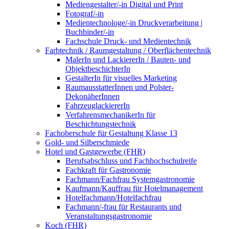
Mediengestalter/-in Digital und Print
Fotograf/-in
Medientechnologe/-in Druckverarbeitung |
Buchbinder/-in
Fachschule Druck- und Medientechnik
Farbtechnik / Raumgestaltung / Oberflächentechnik
MalerIn und LackiererIn / Bauten- und
ObjektbeschichterIn
GestalterIn für visuelles Marketing
RaumausstatterInnen und Polster-
DekonäherInnen
FahrzeuglackiererIn
VerfahrensmechanikerIn für
Beschichtungstechnik
Fachoberschule für Gestaltung Klasse 13
Gold- und Silberschmiede
Hotel und Gastgewerbe (FHR)
Berufsabschluss und Fachhochschulreife
Fachkraft für Gastronomie
Fachmann/Fachfrau Systemgastronomie
Kaufmann/Kauffrau für Hotelmanagement
Hotelfachmann/Hotelfachfrau
Fachmann/-frau für Restaurants und
Veranstaltungsgastronomie
Koch (FHR)