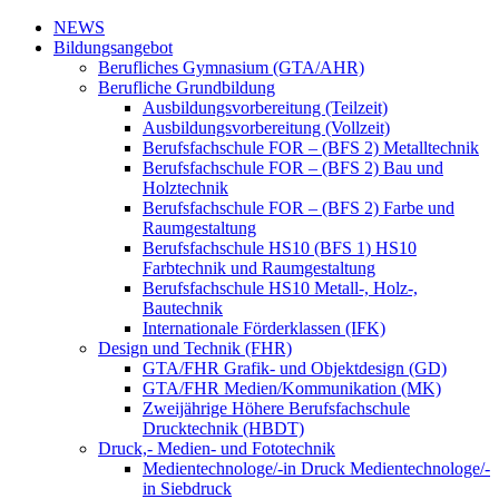
NEWS
Bildungsangebot
Berufliches Gymnasium (GTA/AHR)
Berufliche Grundbildung
Ausbildungsvorbereitung (Teilzeit)
Ausbildungsvorbereitung (Vollzeit)
Berufsfachschule FOR – (BFS 2) Metalltechnik
Berufsfachschule FOR – (BFS 2) Bau und
Holztechnik
Berufsfachschule FOR – (BFS 2) Farbe und
Raumgestaltung
Berufsfachschule HS10 (BFS 1) HS10
Farbtechnik und Raumgestaltung
Berufsfachschule HS10 Metall-, Holz-,
Bautechnik
Internationale Förderklassen (IFK)
Design und Technik (FHR)
GTA/FHR Grafik- und Objektdesign (GD)
GTA/FHR Medien/Kommunikation (MK)
Zweijährige Höhere Berufsfachschule
Drucktechnik (HBDT)
Druck,- Medien- und Fototechnik
Medientechnologe/-in Druck Medientechnologe/-
in Siebdruck