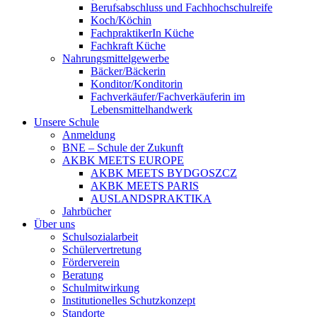
Berufsabschluss und Fachhochschulreife
Koch/Köchin
FachpraktikerIn Küche
Fachkraft Küche
Nahrungsmittelgewerbe
Bäcker/Bäckerin
Konditor/Konditorin
Fachverkäufer/Fachverkäuferin im
Lebensmittelhandwerk
Unsere Schule
Anmeldung
BNE – Schule der Zukunft
AKBK MEETS EUROPE
AKBK MEETS BYDGOSZCZ
AKBK MEETS PARIS
AUSLANDSPRAKTIKA
Jahrbücher
Über uns
Schulsozialarbeit
Schülervertretung
Förderverein
Beratung
Schulmitwirkung
Institutionelles Schutzkonzept
Standorte