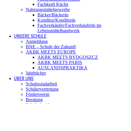
Fachkraft Küche
Nahrungsmittelgewerbe
Bäcker/Bäckerin
Konditor/Konditorin
Fachverkäufer/Fachverkäuferin im
Lebensmittelhandwerk
UNSERE SCHULE
Anmeldung
BNE – Schule der Zukunft
AKBK MEETS EUROPE
AKBK MEETS BYDGOSZCZ
AKBK MEETS PARIS
AUSLANDSPRAKTIKA
Jahrbücher
ÜBER UNS
Schulsozialarbeit
Schülervertretung
Förderverein
Beratung
Schulmitwirkung
Institutionelles Schutzkonzept
Standorte
SERVICE
Digitale Dienste