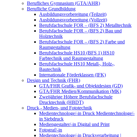
Berufliches Gymnasium (GTA/AHR)
Berufliche Grundbildung
Ausbildungsvorbereitung (Teilzeit)
Ausbildungsvorbereitung (Vollzeit)
Berufsfachschule FOR – (BFS 2) Metalltechnik
Berufsfachschule FOR – (BFS 2) Bau und
Holztechnik
Berufsfachschule FOR – (BFS 2) Farbe und
Raumgestaltung
Berufsfachschule HS10 (BFS 1) HS10
Farbtechnik und Raumgestaltung
Berufsfachschule HS10 Metall-, Holz-,
Bautechnik
Internationale Förderklassen (IFK)
Design und Technik (FHR)
GTA/FHR Grafik- und Objektdesign (GD)
GTA/FHR Medien/Kommunikation (MK)
Zweijährige Höhere Berufsfachschule
Drucktechnik (HBDT)
Druck,- Medien- und Fototechnik
Medientechnologe/-in Druck Medientechnologe/-
in Siebdruck
Mediengestalter/-in Digital und Print
Fotograf/-in
Medientechnologe/-in Druckverarbeitung |