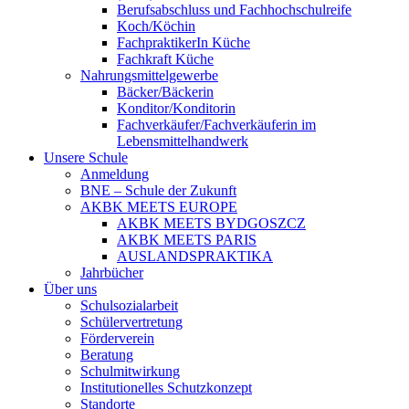
Berufsabschluss und Fachhochschulreife
Koch/Köchin
FachpraktikerIn Küche
Fachkraft Küche
Nahrungsmittelgewerbe
Bäcker/Bäckerin
Konditor/Konditorin
Fachverkäufer/Fachverkäuferin im
Lebensmittelhandwerk
Unsere Schule
Anmeldung
BNE – Schule der Zukunft
AKBK MEETS EUROPE
AKBK MEETS BYDGOSZCZ
AKBK MEETS PARIS
AUSLANDSPRAKTIKA
Jahrbücher
Über uns
Schulsozialarbeit
Schülervertretung
Förderverein
Beratung
Schulmitwirkung
Institutionelles Schutzkonzept
Standorte