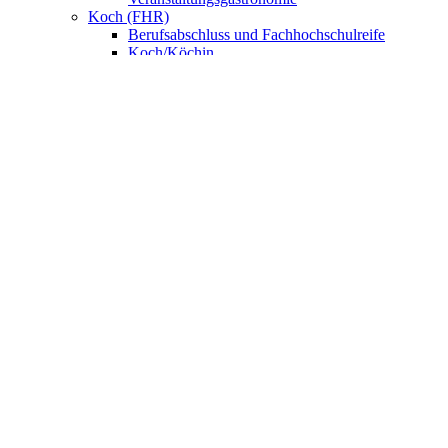
Koch (FHR)
Berufsabschluss und Fachhochschulreife
Koch/Köchin
FachpraktikerIn Küche
Fachkraft Küche
Nahrungsmittelgewerbe
Bäcker/Bäckerin
Konditor/Konditorin
Fachverkäufer/Fachverkäuferin im
Lebensmittelhandwerk
UNSERE SCHULE
Anmeldung
BNE – Schule der Zukunft
AKBK MEETS EUROPE
AKBK MEETS BYDGOSZCZ
AKBK MEETS PARIS
AUSLANDSPRAKTIKA
Jahrbücher
ÜBER UNS
Schulsozialarbeit
Schülervertretung
Förderverein
Beratung
Schulmitwirkung