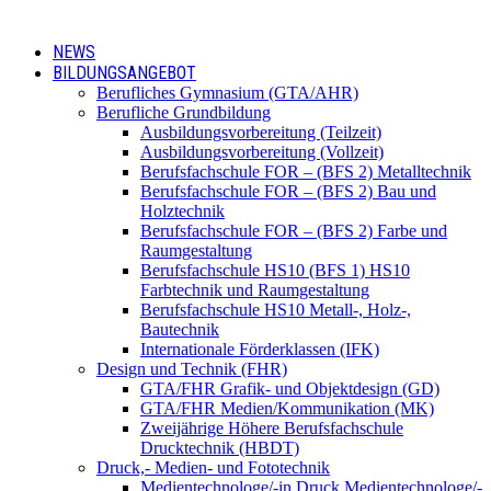
NEWS
BILDUNGSANGEBOT
Berufliches Gymnasium (GTA/AHR)
Berufliche Grundbildung
Ausbildungsvorbereitung (Teilzeit)
Ausbildungsvorbereitung (Vollzeit)
Berufsfachschule FOR – (BFS 2) Metalltechnik
Berufsfachschule FOR – (BFS 2) Bau und
Holztechnik
Berufsfachschule FOR – (BFS 2) Farbe und
Raumgestaltung
Berufsfachschule HS10 (BFS 1) HS10
Farbtechnik und Raumgestaltung
Berufsfachschule HS10 Metall-, Holz-,
Bautechnik
Internationale Förderklassen (IFK)
Design und Technik (FHR)
GTA/FHR Grafik- und Objektdesign (GD)
GTA/FHR Medien/Kommunikation (MK)
Zweijährige Höhere Berufsfachschule
Drucktechnik (HBDT)
Druck,- Medien- und Fototechnik
Medientechnologe/-in Druck Medientechnologe/-