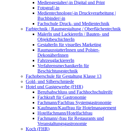
Mediengestalter/-in Digital und Print
Fotograf/-in
Medientechnologe/-in Druckverarbeitung |
Buchbinder/-in
Fachschule Druck- und Medientechnik
Farbtechnik / Raumgestaltung / Oberflächentechnik
MalerIn und LackiererIn / Bauten- und
ObjektbeschichterIn
GestalterIn für visuelles Marketing
RaumausstatterInnen und Polster-
DekonäherInnen
FahrzeuglackiererIn
VerfahrensmechanikerIn für
Beschichtungstechnik
Fachoberschule für Gestaltung Klasse 13
Gold- und Silberschmiede
Hotel und Gastgewerbe (FHR)
Berufsabschluss und Fachhochschulreife
Fachkraft für Gastronomie
Fachmann/Fachfrau Systemgastronomie
Kaufmann/Kauffrau für Hotelmanagement
Hotelfachmann/Hotelfachfrau
Fachmann/-frau für Restaurants und
Veranstaltungsgastronomie
Koch (FHR)