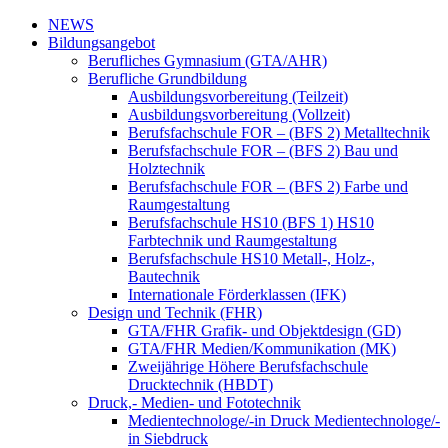
NEWS
Bildungsangebot
Berufliches Gymnasium (GTA/AHR)
Berufliche Grundbildung
Ausbildungsvorbereitung (Teilzeit)
Ausbildungsvorbereitung (Vollzeit)
Berufsfachschule FOR – (BFS 2) Metalltechnik
Berufsfachschule FOR – (BFS 2) Bau und
Holztechnik
Berufsfachschule FOR – (BFS 2) Farbe und
Raumgestaltung
Berufsfachschule HS10 (BFS 1) HS10
Farbtechnik und Raumgestaltung
Berufsfachschule HS10 Metall-, Holz-,
Bautechnik
Internationale Förderklassen (IFK)
Design und Technik (FHR)
GTA/FHR Grafik- und Objektdesign (GD)
GTA/FHR Medien/Kommunikation (MK)
Zweijährige Höhere Berufsfachschule
Drucktechnik (HBDT)
Druck,- Medien- und Fototechnik
Medientechnologe/-in Druck Medientechnologe/-
in Siebdruck