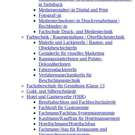
in Siebdruck
Mediengestalter/-in Digital und Print
Fotograf/-in
Medientechnologe/-in Druckverarbeitung |
Buchbinder/-in
Fachschule Druck- und Medientechnik
Farbtechnik / Raumgestaltung / Oberflächentechnik
MalerIn und LackiererIn / Bauten- und
ObjektbeschichterIn
GestalterIn für visuelles Marketing
RaumausstatterInnen und Polster-
DekonäherInnen
FahrzeuglackiererIn
VerfahrensmechanikerIn für
Beschichtungstechnik
Fachoberschule für Gestaltung Klasse 13
Gold- und Silberschmiede
Hotel und Gastgewerbe (FHR)
Berufsabschluss und Fachhochschulreife
Fachkraft für Gastronomie
Fachmann/Fachfrau Systemgastronomie
Kaufmann/Kauffrau für Hotelmanagement
Hotelfachmann/Hotelfachfrau
Fachmann/-frau für Restaurants und
Veranstaltungsgastronomie