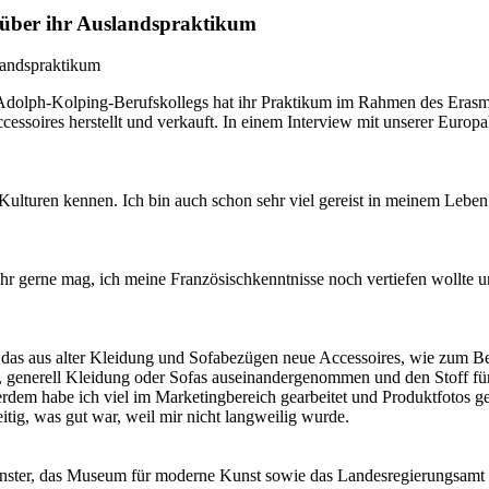
 über ihr Auslandspraktikum
 Adolph-Kolping-Berufskollegs hat ihr Praktikum im Rahmen des Eras
cessoires herstellt und verkauft. In einem Interview mit unserer Europ
Kulturen kennen. Ich bin auch schon sehr viel gereist in meinem Leben 
r gerne mag, ich meine Französischkenntnisse noch vertiefen wollte un
as aus alter Kleidung und Sofabezügen neue Accessoires, wie zum Bei
ns, generell Kleidung oder Sofas auseinandergenommen und den Stoff fü
erdem habe ich viel im Marketingbereich gearbeitet und Produktfotos 
itig, was gut war, weil mir nicht langweilig wurde.
ünster, das Museum für moderne Kunst sowie das Landesregierungsamt i