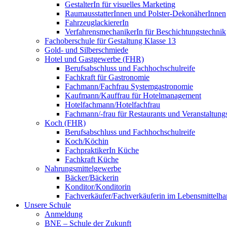
GestalterIn für visuelles Marketing
RaumausstatterInnen und Polster-DekonäherInnen
FahrzeuglackiererIn
VerfahrensmechanikerIn für Beschichtungstechnik
Fachoberschule für Gestaltung Klasse 13
Gold- und Silberschmiede
Hotel und Gastgewerbe (FHR)
Berufsabschluss und Fachhochschulreife
Fachkraft für Gastronomie
Fachmann/Fachfrau Systemgastronomie
Kaufmann/Kauffrau für Hotelmanagement
Hotelfachmann/Hotelfachfrau
Fachmann/-frau für Restaurants und Veranstaltung
Koch (FHR)
Berufsabschluss und Fachhochschulreife
Koch/Köchin
FachpraktikerIn Küche
Fachkraft Küche
Nahrungsmittelgewerbe
Bäcker/Bäckerin
Konditor/Konditorin
Fachverkäufer/Fachverkäuferin im Lebensmittelh
Unsere Schule
Anmeldung
BNE – Schule der Zukunft