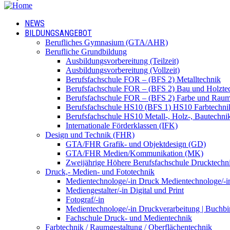
NEWS
BILDUNGSANGEBOT
Berufliches Gymnasium (GTA/AHR)
Berufliche Grundbildung
Ausbildungsvorbereitung (Teilzeit)
Ausbildungsvorbereitung (Vollzeit)
Berufsfachschule FOR – (BFS 2) Metalltechnik
Berufsfachschule FOR – (BFS 2) Bau und Holzte
Berufsfachschule FOR – (BFS 2) Farbe und Raum
Berufsfachschule HS10 (BFS 1) HS10 Farbtechni
Berufsfachschule HS10 Metall-, Holz-, Bautechni
Internationale Förderklassen (IFK)
Design und Technik (FHR)
GTA/FHR Grafik- und Objektdesign (GD)
GTA/FHR Medien/Kommunikation (MK)
Zweijährige Höhere Berufsfachschule Drucktech
Druck,- Medien- und Fototechnik
Medientechnologe/-in Druck Medientechnologe/-i
Mediengestalter/-in Digital und Print
Fotograf/-in
Medientechnologe/-in Druckverarbeitung | Buchbi
Fachschule Druck- und Medientechnik
Farbtechnik / Raumgestaltung / Oberflächentechnik