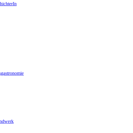
hichterIn
sgastronomie
andwerk