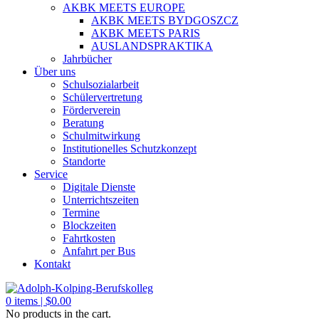
AKBK MEETS EUROPE
AKBK MEETS BYDGOSZCZ
AKBK MEETS PARIS
AUSLANDSPRAKTIKA
Jahrbücher
Über uns
Schulsozialarbeit
Schülervertretung
Förderverein
Beratung
Schulmitwirkung
Institutionelles Schutzkonzept
Standorte
Service
Digitale Dienste
Unterrichtszeiten
Termine
Blockzeiten
Fahrtkosten
Anfahrt per Bus
Kontakt
0
items |
$
0.00
No products in the cart.