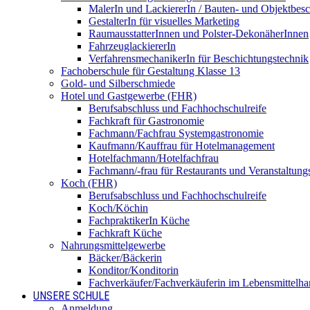
MalerIn und LackiererIn / Bauten- und Objektbesc
GestalterIn für visuelles Marketing
RaumausstatterInnen und Polster-DekonäherInnen
FahrzeuglackiererIn
VerfahrensmechanikerIn für Beschichtungstechnik
Fachoberschule für Gestaltung Klasse 13
Gold- und Silberschmiede
Hotel und Gastgewerbe (FHR)
Berufsabschluss und Fachhochschulreife
Fachkraft für Gastronomie
Fachmann/Fachfrau Systemgastronomie
Kaufmann/Kauffrau für Hotelmanagement
Hotelfachmann/Hotelfachfrau
Fachmann/-frau für Restaurants und Veranstaltung
Koch (FHR)
Berufsabschluss und Fachhochschulreife
Koch/Köchin
FachpraktikerIn Küche
Fachkraft Küche
Nahrungsmittelgewerbe
Bäcker/Bäckerin
Konditor/Konditorin
Fachverkäufer/Fachverkäuferin im Lebensmittelh
UNSERE SCHULE
Anmeldung