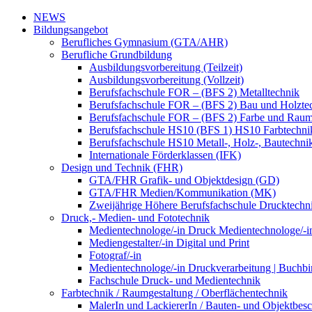
NEWS
Bildungsangebot
Berufliches Gymnasium (GTA/AHR)
Berufliche Grundbildung
Ausbildungsvorbereitung (Teilzeit)
Ausbildungsvorbereitung (Vollzeit)
Berufsfachschule FOR – (BFS 2) Metalltechnik
Berufsfachschule FOR – (BFS 2) Bau und Holzte
Berufsfachschule FOR – (BFS 2) Farbe und Raum
Berufsfachschule HS10 (BFS 1) HS10 Farbtechni
Berufsfachschule HS10 Metall-, Holz-, Bautechni
Internationale Förderklassen (IFK)
Design und Technik (FHR)
GTA/FHR Grafik- und Objektdesign (GD)
GTA/FHR Medien/Kommunikation (MK)
Zweijährige Höhere Berufsfachschule Drucktech
Druck,- Medien- und Fototechnik
Medientechnologe/-in Druck Medientechnologe/-i
Mediengestalter/-in Digital und Print
Fotograf/-in
Medientechnologe/-in Druckverarbeitung | Buchbi
Fachschule Druck- und Medientechnik
Farbtechnik / Raumgestaltung / Oberflächentechnik
MalerIn und LackiererIn / Bauten- und Objektbesc