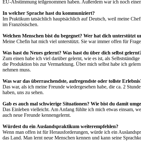
EU-Abstimmung teilgenommen haben. Außerdem war ich noch einen Tag
In welcher Sprache hast du kommuniziert?
Im Praktikum tatsächlich hauptsächlich auf Deutsch, weil meine Chef
im Französischen.
Welchen Menschen bist du begegnet? Wer hat dich unterstützt u
Meine Chefin hat mich viel unterstützt. Sie war immer offen für Fra
Was hast du Neues gelernt? Was hast du über dich selbst gelernt
Zum einen habe ich viel darüber gelernt, wie es ist, als Selbstständig
die Produktion bis zur Vermarktung. Über mich selbst habe ich gelern
nehmen muss.
Was war das überraschendste, aufregendste oder tollste Erlebnis
Das war, als ich meine Freunde wiedergesehen habe, die ca. 2 Stunden
haben, uns zu sehen.
Gab es auch mal schwierige Situationen? Wie bist du damit um
Das Einleben vielleicht. Am Anfang fühlte ich mich etwas einsam, 
auch neue Freunde kennengelernt.
Würdest du ein Auslandspraktikum weiterempfehlen?
Wenn man offen ist für Herausforderungen, würde ich ein Auslandspra
das Land. Man lernt neue Menschen kennen und kann seine Sprachkenn