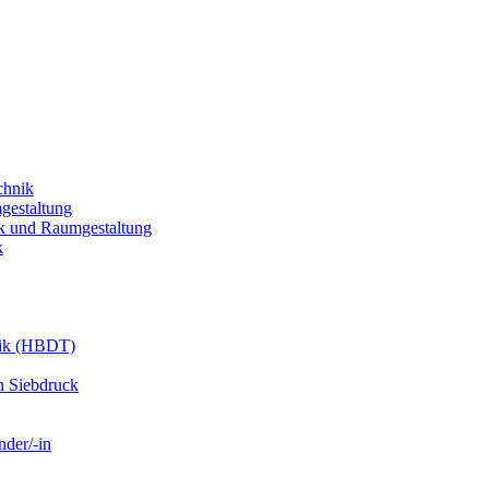
chnik
gestaltung
k und Raumgestaltung
k
nik (HBDT)
n Siebdruck
nder/-in