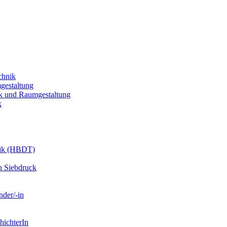
chnik
gestaltung
k und Raumgestaltung
k
nik (HBDT)
n Siebdruck
nder/-in
hichterIn