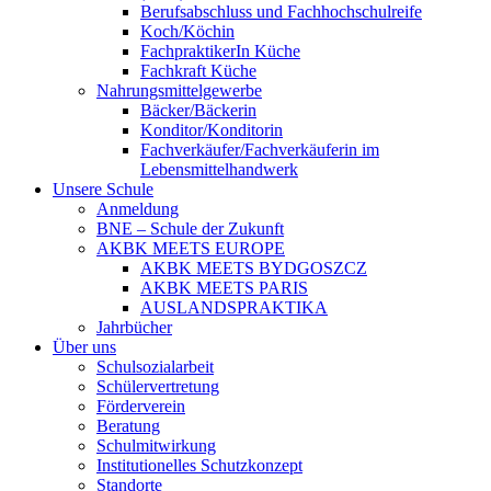
Berufsabschluss und Fachhochschulreife
Koch/Köchin
FachpraktikerIn Küche
Fachkraft Küche
Nahrungsmittelgewerbe
Bäcker/Bäckerin
Konditor/Konditorin
Fachverkäufer/Fachverkäuferin im
Lebensmittelhandwerk
Unsere Schule
Anmeldung
BNE – Schule der Zukunft
AKBK MEETS EUROPE
AKBK MEETS BYDGOSZCZ
AKBK MEETS PARIS
AUSLANDSPRAKTIKA
Jahrbücher
Über uns
Schulsozialarbeit
Schülervertretung
Förderverein
Beratung
Schulmitwirkung
Institutionelles Schutzkonzept
Standorte