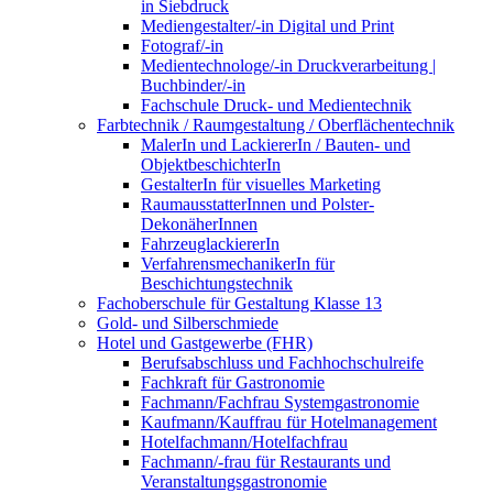
in Siebdruck
Mediengestalter/-in Digital und Print
Fotograf/-in
Medientechnologe/-in Druckverarbeitung |
Buchbinder/-in
Fachschule Druck- und Medientechnik
Farbtechnik / Raumgestaltung / Oberflächentechnik
MalerIn und LackiererIn / Bauten- und
ObjektbeschichterIn
GestalterIn für visuelles Marketing
RaumausstatterInnen und Polster-
DekonäherInnen
FahrzeuglackiererIn
VerfahrensmechanikerIn für
Beschichtungstechnik
Fachoberschule für Gestaltung Klasse 13
Gold- und Silberschmiede
Hotel und Gastgewerbe (FHR)
Berufsabschluss und Fachhochschulreife
Fachkraft für Gastronomie
Fachmann/Fachfrau Systemgastronomie
Kaufmann/Kauffrau für Hotelmanagement
Hotelfachmann/Hotelfachfrau
Fachmann/-frau für Restaurants und
Veranstaltungsgastronomie