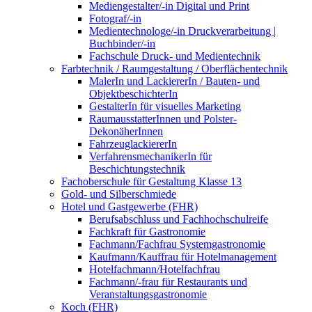
Mediengestalter/-in Digital und Print
Fotograf/-in
Medientechnologe/-in Druckverarbeitung |
Buchbinder/-in
Fachschule Druck- und Medientechnik
Farbtechnik / Raumgestaltung / Oberflächentechnik
MalerIn und LackiererIn / Bauten- und
ObjektbeschichterIn
GestalterIn für visuelles Marketing
RaumausstatterInnen und Polster-
DekonäherInnen
FahrzeuglackiererIn
VerfahrensmechanikerIn für
Beschichtungstechnik
Fachoberschule für Gestaltung Klasse 13
Gold- und Silberschmiede
Hotel und Gastgewerbe (FHR)
Berufsabschluss und Fachhochschulreife
Fachkraft für Gastronomie
Fachmann/Fachfrau Systemgastronomie
Kaufmann/Kauffrau für Hotelmanagement
Hotelfachmann/Hotelfachfrau
Fachmann/-frau für Restaurants und
Veranstaltungsgastronomie
Koch (FHR)