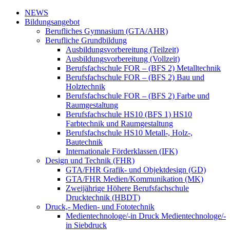
NEWS
Bildungsangebot
Berufliches Gymnasium (GTA/AHR)
Berufliche Grundbildung
Ausbildungsvorbereitung (Teilzeit)
Ausbildungsvorbereitung (Vollzeit)
Berufsfachschule FOR – (BFS 2) Metalltechnik
Berufsfachschule FOR – (BFS 2) Bau und
Holztechnik
Berufsfachschule FOR – (BFS 2) Farbe und
Raumgestaltung
Berufsfachschule HS10 (BFS 1) HS10
Farbtechnik und Raumgestaltung
Berufsfachschule HS10 Metall-, Holz-,
Bautechnik
Internationale Förderklassen (IFK)
Design und Technik (FHR)
GTA/FHR Grafik- und Objektdesign (GD)
GTA/FHR Medien/Kommunikation (MK)
Zweijährige Höhere Berufsfachschule
Drucktechnik (HBDT)
Druck,- Medien- und Fototechnik
Medientechnologe/-in Druck Medientechnologe/-
in Siebdruck