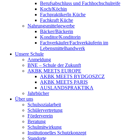
Berufsabschluss und Fachhochschulreife
Koch/Köchin
FachpraktikerIn Küche
Fachkraft Küche
Nahrungsmittelgewerbe
Bäcker/Bäckerin
Konditor/Konditorin
Fachverkäufer/Fachverkäuferin im
Lebensmittelhandwerk
Unsere Schule
Anmeldung
BNE – Schule der Zukunft
AKBK MEETS EUROPE
AKBK MEETS BYDGOSZCZ
AKBK MEETS PARIS
AUSLANDSPRAKTIKA
Jahrbücher
Über uns
Schulsozialarbeit
Schülervertretung
Förderverein
Beratung
Schulmitwirkung
Institutionelles Schutzkonzept
Standorte