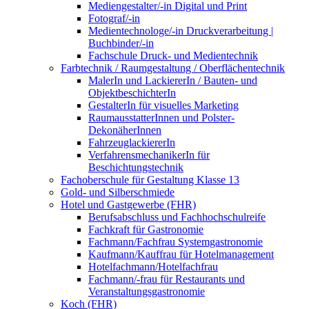
Mediengestalter/-in Digital und Print
Fotograf/-in
Medientechnologe/-in Druckverarbeitung |
Buchbinder/-in
Fachschule Druck- und Medientechnik
Farbtechnik / Raumgestaltung / Oberflächentechnik
MalerIn und LackiererIn / Bauten- und
ObjektbeschichterIn
GestalterIn für visuelles Marketing
RaumausstatterInnen und Polster-
DekonäherInnen
FahrzeuglackiererIn
VerfahrensmechanikerIn für
Beschichtungstechnik
Fachoberschule für Gestaltung Klasse 13
Gold- und Silberschmiede
Hotel und Gastgewerbe (FHR)
Berufsabschluss und Fachhochschulreife
Fachkraft für Gastronomie
Fachmann/Fachfrau Systemgastronomie
Kaufmann/Kauffrau für Hotelmanagement
Hotelfachmann/Hotelfachfrau
Fachmann/-frau für Restaurants und
Veranstaltungsgastronomie
Koch (FHR)