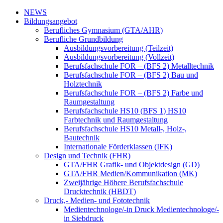
NEWS
Bildungsangebot
Berufliches Gymnasium (GTA/AHR)
Berufliche Grundbildung
Ausbildungsvorbereitung (Teilzeit)
Ausbildungsvorbereitung (Vollzeit)
Berufsfachschule FOR – (BFS 2) Metalltechnik
Berufsfachschule FOR – (BFS 2) Bau und
Holztechnik
Berufsfachschule FOR – (BFS 2) Farbe und
Raumgestaltung
Berufsfachschule HS10 (BFS 1) HS10
Farbtechnik und Raumgestaltung
Berufsfachschule HS10 Metall-, Holz-,
Bautechnik
Internationale Förderklassen (IFK)
Design und Technik (FHR)
GTA/FHR Grafik- und Objektdesign (GD)
GTA/FHR Medien/Kommunikation (MK)
Zweijährige Höhere Berufsfachschule
Drucktechnik (HBDT)
Druck,- Medien- und Fototechnik
Medientechnologe/-in Druck Medientechnologe/-
in Siebdruck