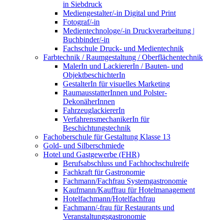
in Siebdruck
Mediengestalter/-in Digital und Print
Fotograf/-in
Medientechnologe/-in Druckverarbeitung |
Buchbinder/-in
Fachschule Druck- und Medientechnik
Farbtechnik / Raumgestaltung / Oberflächentechnik
MalerIn und LackiererIn / Bauten- und
ObjektbeschichterIn
GestalterIn für visuelles Marketing
RaumausstatterInnen und Polster-
DekonäherInnen
FahrzeuglackiererIn
VerfahrensmechanikerIn für
Beschichtungstechnik
Fachoberschule für Gestaltung Klasse 13
Gold- und Silberschmiede
Hotel und Gastgewerbe (FHR)
Berufsabschluss und Fachhochschulreife
Fachkraft für Gastronomie
Fachmann/Fachfrau Systemgastronomie
Kaufmann/Kauffrau für Hotelmanagement
Hotelfachmann/Hotelfachfrau
Fachmann/-frau für Restaurants und
Veranstaltungsgastronomie