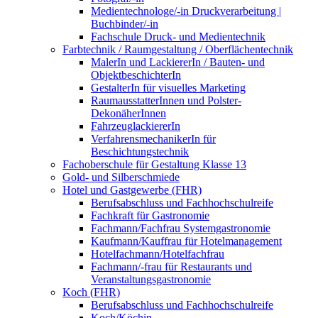
Medientechnologe/-in Druckverarbeitung |
Buchbinder/-in
Fachschule Druck- und Medientechnik
Farbtechnik / Raumgestaltung / Oberflächentechnik
MalerIn und LackiererIn / Bauten- und
ObjektbeschichterIn
GestalterIn für visuelles Marketing
RaumausstatterInnen und Polster-
DekonäherInnen
FahrzeuglackiererIn
VerfahrensmechanikerIn für
Beschichtungstechnik
Fachoberschule für Gestaltung Klasse 13
Gold- und Silberschmiede
Hotel und Gastgewerbe (FHR)
Berufsabschluss und Fachhochschulreife
Fachkraft für Gastronomie
Fachmann/Fachfrau Systemgastronomie
Kaufmann/Kauffrau für Hotelmanagement
Hotelfachmann/Hotelfachfrau
Fachmann/-frau für Restaurants und
Veranstaltungsgastronomie
Koch (FHR)
Berufsabschluss und Fachhochschulreife
Koch/Köchin