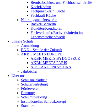
Berufsabschluss und Fachhochschulreife
Koch/Köchin
FachpraktikerIn Küche
Fachkraft Küche
Nahrungsmittelgewerbe
Bäcker/Bäckerin
Konditor/Konditorin
Fachverkäufer/Fachverkäuferin im
Lebensmittelhandwerk
Unsere Schule
Anmeldung
BNE – Schule der Zukunft
AKBK MEETS EUROPE
AKBK MEETS BYDGOSZCZ
AKBK MEETS PARIS
AUSLANDSPRAKTIKA
Jahrbücher
Über uns
Schulsozialarbeit
Schülervertretung
Förderverein
Beratung
Schulmitwirkung
Institutionelles Schutzkonzept
Standorte