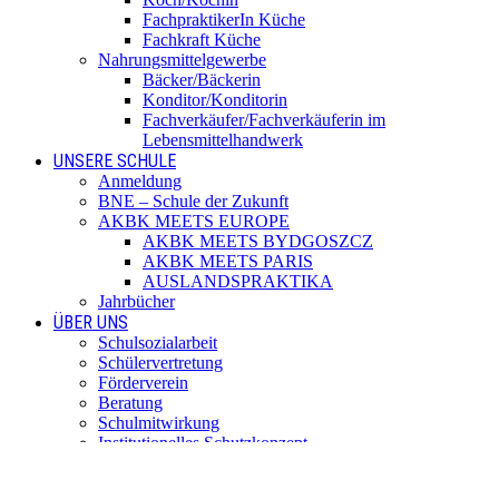
FachpraktikerIn Küche
Fachkraft Küche
Nahrungsmittelgewerbe
Bäcker/Bäckerin
Konditor/Konditorin
Fachverkäufer/Fachverkäuferin im
Lebensmittelhandwerk
UNSERE SCHULE
Anmeldung
BNE – Schule der Zukunft
AKBK MEETS EUROPE
AKBK MEETS BYDGOSZCZ
AKBK MEETS PARIS
AUSLANDSPRAKTIKA
Jahrbücher
ÜBER UNS
Schulsozialarbeit
Schülervertretung
Förderverein
Beratung
Schulmitwirkung
Institutionelles Schutzkonzept
Standorte
SERVICE