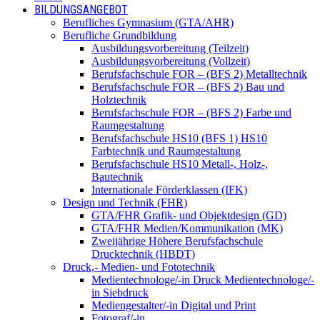
BILDUNGSANGEBOT
Berufliches Gymnasium (GTA/AHR)
Berufliche Grundbildung
Ausbildungsvorbereitung (Teilzeit)
Ausbildungsvorbereitung (Vollzeit)
Berufsfachschule FOR – (BFS 2) Metalltechnik
Berufsfachschule FOR – (BFS 2) Bau und
Holztechnik
Berufsfachschule FOR – (BFS 2) Farbe und
Raumgestaltung
Berufsfachschule HS10 (BFS 1) HS10
Farbtechnik und Raumgestaltung
Berufsfachschule HS10 Metall-, Holz-,
Bautechnik
Internationale Förderklassen (IFK)
Design und Technik (FHR)
GTA/FHR Grafik- und Objektdesign (GD)
GTA/FHR Medien/Kommunikation (MK)
Zweijährige Höhere Berufsfachschule
Drucktechnik (HBDT)
Druck,- Medien- und Fototechnik
Medientechnologe/-in Druck Medientechnologe/-
in Siebdruck
Mediengestalter/-in Digital und Print
Fotograf/-in