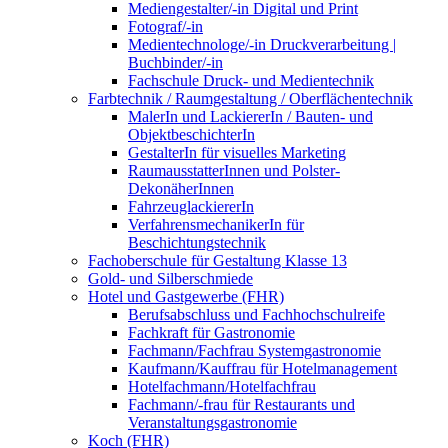
Mediengestalter/-in Digital und Print
Fotograf/-in
Medientechnologe/-in Druckverarbeitung |
Buchbinder/-in
Fachschule Druck- und Medientechnik
Farbtechnik / Raumgestaltung / Oberflächentechnik
MalerIn und LackiererIn / Bauten- und
ObjektbeschichterIn
GestalterIn für visuelles Marketing
RaumausstatterInnen und Polster-
DekonäherInnen
FahrzeuglackiererIn
VerfahrensmechanikerIn für
Beschichtungstechnik
Fachoberschule für Gestaltung Klasse 13
Gold- und Silberschmiede
Hotel und Gastgewerbe (FHR)
Berufsabschluss und Fachhochschulreife
Fachkraft für Gastronomie
Fachmann/Fachfrau Systemgastronomie
Kaufmann/Kauffrau für Hotelmanagement
Hotelfachmann/Hotelfachfrau
Fachmann/-frau für Restaurants und
Veranstaltungsgastronomie
Koch (FHR)