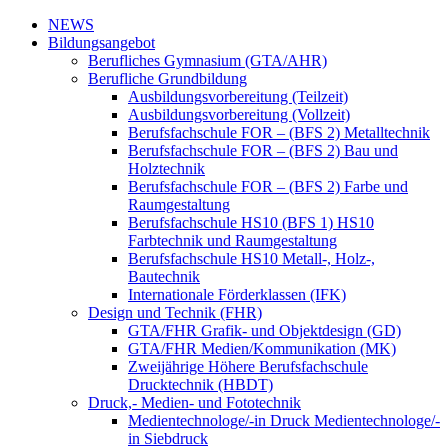
NEWS
Bildungsangebot
Berufliches Gymnasium (GTA/AHR)
Berufliche Grundbildung
Ausbildungsvorbereitung (Teilzeit)
Ausbildungsvorbereitung (Vollzeit)
Berufsfachschule FOR – (BFS 2) Metalltechnik
Berufsfachschule FOR – (BFS 2) Bau und
Holztechnik
Berufsfachschule FOR – (BFS 2) Farbe und
Raumgestaltung
Berufsfachschule HS10 (BFS 1) HS10
Farbtechnik und Raumgestaltung
Berufsfachschule HS10 Metall-, Holz-,
Bautechnik
Internationale Förderklassen (IFK)
Design und Technik (FHR)
GTA/FHR Grafik- und Objektdesign (GD)
GTA/FHR Medien/Kommunikation (MK)
Zweijährige Höhere Berufsfachschule
Drucktechnik (HBDT)
Druck,- Medien- und Fototechnik
Medientechnologe/-in Druck Medientechnologe/-
in Siebdruck