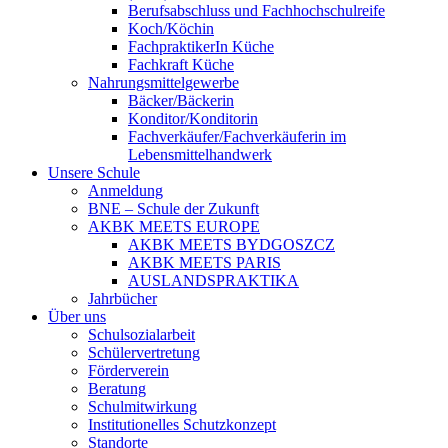
Berufsabschluss und Fachhochschulreife
Koch/Köchin
FachpraktikerIn Küche
Fachkraft Küche
Nahrungsmittelgewerbe
Bäcker/Bäckerin
Konditor/Konditorin
Fachverkäufer/Fachverkäuferin im
Lebensmittelhandwerk
Unsere Schule
Anmeldung
BNE – Schule der Zukunft
AKBK MEETS EUROPE
AKBK MEETS BYDGOSZCZ
AKBK MEETS PARIS
AUSLANDSPRAKTIKA
Jahrbücher
Über uns
Schulsozialarbeit
Schülervertretung
Förderverein
Beratung
Schulmitwirkung
Institutionelles Schutzkonzept
Standorte