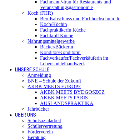
Fachmann/-frau für Restaurants und
Veranstaltungsgastronomie
Koch (FHR)
Berufsabschluss und Fachhochschulreife
Koch/Köchin
FachpraktikerIn Küche
Fachkraft Küche
Nahrungsmittelgewerbe
Bäcker/Bäckerin
Konditor/Konditorin
Fachverkäufer/Fachverkäuferin im
Lebensmittelhandwerk
UNSERE SCHULE
Anmeldung
BNE – Schule der Zukunft
AKBK MEETS EUROPE
AKBK MEETS BYDGOSZCZ
AKBK MEETS PARIS
AUSLANDSPRAKTIKA
Jahrbücher
ÜBER UNS
Schulsozialarbeit
Schülervertretung
Förderverein
Beratung