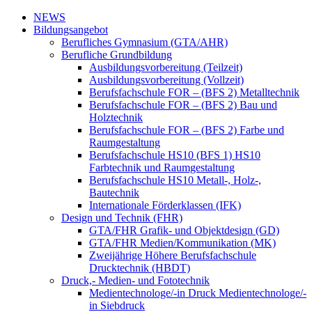
NEWS
Bildungsangebot
Berufliches Gymnasium (GTA/AHR)
Berufliche Grundbildung
Ausbildungsvorbereitung (Teilzeit)
Ausbildungsvorbereitung (Vollzeit)
Berufsfachschule FOR – (BFS 2) Metalltechnik
Berufsfachschule FOR – (BFS 2) Bau und
Holztechnik
Berufsfachschule FOR – (BFS 2) Farbe und
Raumgestaltung
Berufsfachschule HS10 (BFS 1) HS10
Farbtechnik und Raumgestaltung
Berufsfachschule HS10 Metall-, Holz-,
Bautechnik
Internationale Förderklassen (IFK)
Design und Technik (FHR)
GTA/FHR Grafik- und Objektdesign (GD)
GTA/FHR Medien/Kommunikation (MK)
Zweijährige Höhere Berufsfachschule
Drucktechnik (HBDT)
Druck,- Medien- und Fototechnik
Medientechnologe/-in Druck Medientechnologe/-
in Siebdruck