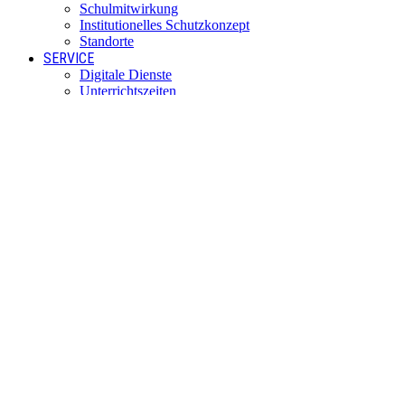
Schulmitwirkung
Institutionelles Schutzkonzept
Standorte
SERVICE
Digitale Dienste
Unterrichtszeiten
Termine
Blockzeiten
Fahrtkosten
Anfahrt per Bus
KONTAKT