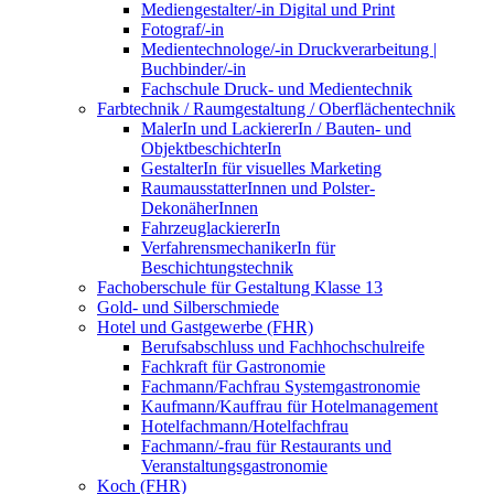
Mediengestalter/-in Digital und Print
Fotograf/-in
Medientechnologe/-in Druckverarbeitung |
Buchbinder/-in
Fachschule Druck- und Medientechnik
Farbtechnik / Raumgestaltung / Oberflächentechnik
MalerIn und LackiererIn / Bauten- und
ObjektbeschichterIn
GestalterIn für visuelles Marketing
RaumausstatterInnen und Polster-
DekonäherInnen
FahrzeuglackiererIn
VerfahrensmechanikerIn für
Beschichtungstechnik
Fachoberschule für Gestaltung Klasse 13
Gold- und Silberschmiede
Hotel und Gastgewerbe (FHR)
Berufsabschluss und Fachhochschulreife
Fachkraft für Gastronomie
Fachmann/Fachfrau Systemgastronomie
Kaufmann/Kauffrau für Hotelmanagement
Hotelfachmann/Hotelfachfrau
Fachmann/-frau für Restaurants und
Veranstaltungsgastronomie
Koch (FHR)