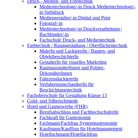
Druck,- Medien- und Fototechnik
Medientechnologe/-in Druck Medientechnologe/-
in Siebdruck
Mediengestalter/-in Digital und Print
Fotograf/-in
Medientechnologe/-in Druckverarbeitung |
Buchbinder/-in
Fachschule Druck- und Medientechnik
Farbtechnik / Raumgestaltung / Oberflächentechnik
MalerIn und LackiererIn / Bauten- und
ObjektbeschichterIn
GestalterIn für visuelles Marketing
RaumausstatterInnen und Polster-
DekonäherInnen
FahrzeuglackiererIn
VerfahrensmechanikerIn für
Beschichtungstechnik
Fachoberschule für Gestaltung Klasse 13
Gold- und Silberschmiede
Hotel und Gastgewerbe (FHR)
Berufsabschluss und Fachhochschulreife
Fachkraft für Gastronomie
Fachmann/Fachfrau Systemgastronomie
Kaufmann/Kauffrau für Hotelmanagement
Hotelfachmann/Hotelfachfrau