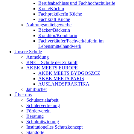
Berufsabschluss und Fachhochschulreife
Koch/Köchin
FachpraktikerIn Küche
Fachkraft Küche
Nahrungsmittelgewerbe
Bäcker/Bäckerin
Konditor/Konditorin
Fachverkäufer/Fachverkäuferin im
Lebensmittelhandwerk
Unsere Schule
Anmeldung
BNE – Schule der Zukunft
AKBK MEETS EUROPE
AKBK MEETS BYDGOSZCZ
AKBK MEETS PARIS
AUSLANDSPRAKTIKA
Jahrbücher
Über uns
Schulsozialarbeit
Schülervertretung
Förderverein
Beratung
Schulmitwirkung
Institutionelles Schutzkonzept
Standorte