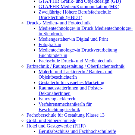
GTA/FHR Grafik- und Objektdesign (GD)
GTA/FHR Medien/Kommunikation (MK)
Zweijährige Höhere Berufsfachschule
Drucktechnik (HBDT)
Druck,- Medien- und Fototechnik
Medientechnologe/-in Druck Medientechnologe/-
in Siebdruck
Mediengestalter/-in Digital und Print
Fotograf/-in
Medientechnologe/-in Druckverarbeitung |
Buchbinder/-in
Fachschule Druck- und Medientechnik
Farbtechnik / Raumgestaltung / Oberflächentechnik
MalerIn und LackiererIn / Bauten- und
ObjektbeschichterIn
GestalterIn für visuelles Marketing
RaumausstatterInnen und Polster-
DekonäherInnen
FahrzeuglackiererIn
VerfahrensmechanikerIn für
Beschichtungstechnik
Fachoberschule für Gestaltung Klasse 13
Gold- und Silberschmiede
Hotel und Gastgewerbe (FHR)
Berufsabschluss und Fachhochschulreife