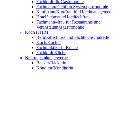
Fachkraft für Gastronomie
Fachmann/Fachfrau Systemgastronomie
Kaufmann/Kauffrau für Hotelmanagement
Hotelfachmann/Hotelfachfrau
Fachmann/-frau für Restaurants und
Veranstaltungsgastronomie
Koch (FHR)
Berufsabschluss und Fachhochschulreife
Koch/Köchin
FachpraktikerIn Küche
Fachkraft Küche
Nahrungsmittelgewerbe
Bäcker/Bäckerin
Konditor/Konditorin
Fachverkäufer/Fachverkäuferin im
Lebensmittelhandwerk
UNSERE SCHULE
Anmeldung
BNE – Schule der Zukunft
AKBK MEETS EUROPE
AKBK MEETS BYDGOSZCZ
AKBK MEETS PARIS
AUSLANDSPRAKTIKA
Jahrbücher
ÜBER UNS