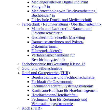
Mediengestalter/-in Digital und Print
Fotograf/-in
Medientechnologe/-in Druckverarbeitung |
Buchbinder/-in
Fachschule Druck- und Medientechnik
Farbtechnik / Raumgestaltung / Oberflächentechnik
MalerIn und LackiererIn / Bauten- und
ObjektbeschichterIn
GestalterIn für visuelles Marketing
RaumausstatterInnen und Polster-
DekonäherInnen
FahrzeuglackiererIn
VerfahrensmechanikerIn für
Beschichtungstechnik
Fachoberschule für Gestaltung Klasse 13
Gold- und Silberschmiede
Hotel und Gastgewerbe (FHR)
Berufsabschluss und Fachhochschulreife
Fachkraft für Gastronomie
Fachmann/Fachfrau Systemgastronomie
Kaufmann/Kauffrau für Hotelmanagement
Hotelfachmann/Hotelfachfrau
Fachmann/-frau für Restaurants und
Veranstaltungsgastronomie
Koch (FHR)