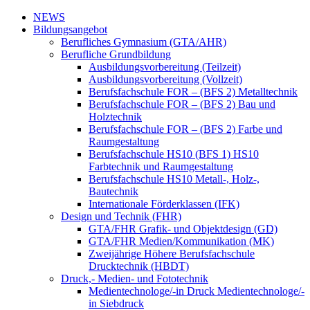
NEWS
Bildungsangebot
Berufliches Gymnasium (GTA/AHR)
Berufliche Grundbildung
Ausbildungsvorbereitung (Teilzeit)
Ausbildungsvorbereitung (Vollzeit)
Berufsfachschule FOR – (BFS 2) Metalltechnik
Berufsfachschule FOR – (BFS 2) Bau und
Holztechnik
Berufsfachschule FOR – (BFS 2) Farbe und
Raumgestaltung
Berufsfachschule HS10 (BFS 1) HS10
Farbtechnik und Raumgestaltung
Berufsfachschule HS10 Metall-, Holz-,
Bautechnik
Internationale Förderklassen (IFK)
Design und Technik (FHR)
GTA/FHR Grafik- und Objektdesign (GD)
GTA/FHR Medien/Kommunikation (MK)
Zweijährige Höhere Berufsfachschule
Drucktechnik (HBDT)
Druck,- Medien- und Fototechnik
Medientechnologe/-in Druck Medientechnologe/-
in Siebdruck