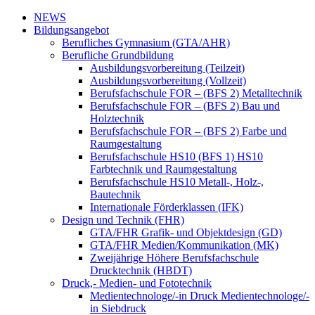
NEWS
Bildungsangebot
Berufliches Gymnasium (GTA/AHR)
Berufliche Grundbildung
Ausbildungsvorbereitung (Teilzeit)
Ausbildungsvorbereitung (Vollzeit)
Berufsfachschule FOR – (BFS 2) Metalltechnik
Berufsfachschule FOR – (BFS 2) Bau und
Holztechnik
Berufsfachschule FOR – (BFS 2) Farbe und
Raumgestaltung
Berufsfachschule HS10 (BFS 1) HS10
Farbtechnik und Raumgestaltung
Berufsfachschule HS10 Metall-, Holz-,
Bautechnik
Internationale Förderklassen (IFK)
Design und Technik (FHR)
GTA/FHR Grafik- und Objektdesign (GD)
GTA/FHR Medien/Kommunikation (MK)
Zweijährige Höhere Berufsfachschule
Drucktechnik (HBDT)
Druck,- Medien- und Fototechnik
Medientechnologe/-in Druck Medientechnologe/-
in Siebdruck