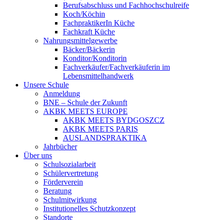
Berufsabschluss und Fachhochschulreife
Koch/Köchin
FachpraktikerIn Küche
Fachkraft Küche
Nahrungsmittelgewerbe
Bäcker/Bäckerin
Konditor/Konditorin
Fachverkäufer/Fachverkäuferin im
Lebensmittelhandwerk
Unsere Schule
Anmeldung
BNE – Schule der Zukunft
AKBK MEETS EUROPE
AKBK MEETS BYDGOSZCZ
AKBK MEETS PARIS
AUSLANDSPRAKTIKA
Jahrbücher
Über uns
Schulsozialarbeit
Schülervertretung
Förderverein
Beratung
Schulmitwirkung
Institutionelles Schutzkonzept
Standorte