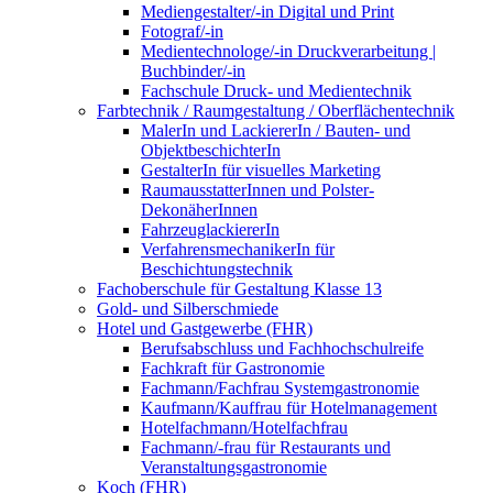
Mediengestalter/-in Digital und Print
Fotograf/-in
Medientechnologe/-in Druckverarbeitung |
Buchbinder/-in
Fachschule Druck- und Medientechnik
Farbtechnik / Raumgestaltung / Oberflächentechnik
MalerIn und LackiererIn / Bauten- und
ObjektbeschichterIn
GestalterIn für visuelles Marketing
RaumausstatterInnen und Polster-
DekonäherInnen
FahrzeuglackiererIn
VerfahrensmechanikerIn für
Beschichtungstechnik
Fachoberschule für Gestaltung Klasse 13
Gold- und Silberschmiede
Hotel und Gastgewerbe (FHR)
Berufsabschluss und Fachhochschulreife
Fachkraft für Gastronomie
Fachmann/Fachfrau Systemgastronomie
Kaufmann/Kauffrau für Hotelmanagement
Hotelfachmann/Hotelfachfrau
Fachmann/-frau für Restaurants und
Veranstaltungsgastronomie
Koch (FHR)