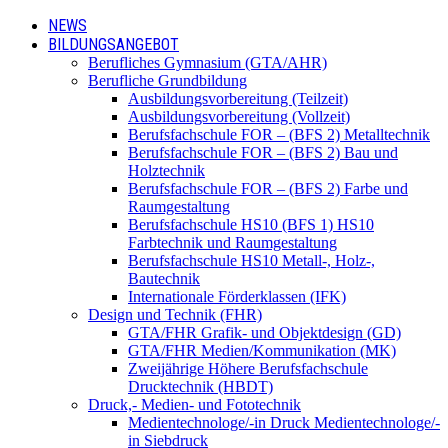
NEWS
BILDUNGSANGEBOT
Berufliches Gymnasium (GTA/AHR)
Berufliche Grundbildung
Ausbildungsvorbereitung (Teilzeit)
Ausbildungsvorbereitung (Vollzeit)
Berufsfachschule FOR – (BFS 2) Metalltechnik
Berufsfachschule FOR – (BFS 2) Bau und
Holztechnik
Berufsfachschule FOR – (BFS 2) Farbe und
Raumgestaltung
Berufsfachschule HS10 (BFS 1) HS10
Farbtechnik und Raumgestaltung
Berufsfachschule HS10 Metall-, Holz-,
Bautechnik
Internationale Förderklassen (IFK)
Design und Technik (FHR)
GTA/FHR Grafik- und Objektdesign (GD)
GTA/FHR Medien/Kommunikation (MK)
Zweijährige Höhere Berufsfachschule
Drucktechnik (HBDT)
Druck,- Medien- und Fototechnik
Medientechnologe/-in Druck Medientechnologe/-
in Siebdruck