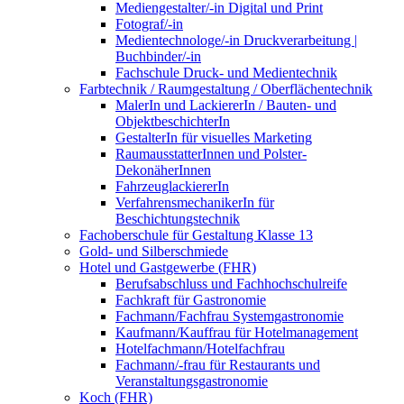
Mediengestalter/-in Digital und Print
Fotograf/-in
Medientechnologe/-in Druckverarbeitung |
Buchbinder/-in
Fachschule Druck- und Medientechnik
Farbtechnik / Raumgestaltung / Oberflächentechnik
MalerIn und LackiererIn / Bauten- und
ObjektbeschichterIn
GestalterIn für visuelles Marketing
RaumausstatterInnen und Polster-
DekonäherInnen
FahrzeuglackiererIn
VerfahrensmechanikerIn für
Beschichtungstechnik
Fachoberschule für Gestaltung Klasse 13
Gold- und Silberschmiede
Hotel und Gastgewerbe (FHR)
Berufsabschluss und Fachhochschulreife
Fachkraft für Gastronomie
Fachmann/Fachfrau Systemgastronomie
Kaufmann/Kauffrau für Hotelmanagement
Hotelfachmann/Hotelfachfrau
Fachmann/-frau für Restaurants und
Veranstaltungsgastronomie
Koch (FHR)