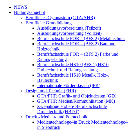
NEWS
Bildungsangebot
Berufliches Gymnasium (GTA/AHR)
Berufliche Grundbildung
Ausbildungsvorbereitung (Teilzeit)
Ausbildungsvorbereitung (Vollzeit)
Berufsfachschule FOR – (BFS 2) Metalltechnik
Berufsfachschule FOR – (BFS 2) Bau und
Holztechnik
Berufsfachschule FOR – (BFS 2) Farbe und
Raumgestaltung
Berufsfachschule HS10 (BFS 1) HS10
Farbtechnik und Raumgestaltung
Berufsfachschule HS10 Metall-, Holz-,
Bautechnik
Internationale Förderklassen (IFK)
Design und Technik (FHR)
GTA/FHR Grafik- und Objektdesign (GD)
GTA/FHR Medien/Kommunikation (MK)
Zweijährige Höhere Berufsfachschule
Drucktechnik (HBDT)
Druck,- Medien- und Fototechnik
Medientechnologe/-in Druck Medientechnologe/-
in Siebdruck