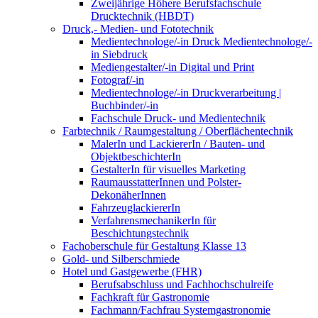
Zweijährige Höhere Berufsfachschule
Drucktechnik (HBDT)
Druck,- Medien- und Fototechnik
Medientechnologe/-in Druck Medientechnologe/-
in Siebdruck
Mediengestalter/-in Digital und Print
Fotograf/-in
Medientechnologe/-in Druckverarbeitung |
Buchbinder/-in
Fachschule Druck- und Medientechnik
Farbtechnik / Raumgestaltung / Oberflächentechnik
MalerIn und LackiererIn / Bauten- und
ObjektbeschichterIn
GestalterIn für visuelles Marketing
RaumausstatterInnen und Polster-
DekonäherInnen
FahrzeuglackiererIn
VerfahrensmechanikerIn für
Beschichtungstechnik
Fachoberschule für Gestaltung Klasse 13
Gold- und Silberschmiede
Hotel und Gastgewerbe (FHR)
Berufsabschluss und Fachhochschulreife
Fachkraft für Gastronomie
Fachmann/Fachfrau Systemgastronomie