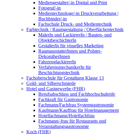
Mediengestalter/-in Digital und Print
Fotograf/-in
Medientechnologe/-in Druckverarbeitung |
Buchbinder/-in
Fachschule Druck- und Medientechnik
Farbtechnik / Raumgestaltung / Oberflächentechnik
MalerIn und LackiererIn / Bauten- und
ObjektbeschichterIn
GestalterIn für visuelles Marketing
RaumausstatterInnen und Polster-
DekonäherInnen
FahrzeuglackiererIn
VerfahrensmechanikerIn für
Beschichtungstechnik
Fachoberschule für Gestaltung Klasse 13
Gold- und Silberschmiede
Hotel und Gastgewerbe (FHR)
Berufsabschluss und Fachhochschulreife
Fachkraft für Gastronomie
Fachmann/Fachfrau Systemgastronomie
Kaufmann/Kauffrau für Hotelmanagement
Hotelfachmann/Hotelfachfrau
Fachmann/-frau für Restaurants und
Veranstaltungsgastronomie
Koch (FHR)