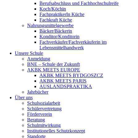
Berufsabschluss und Fachhochschulreife
Koch/Köchin
FachpraktikerIn Küche
Fachkraft Küche
Nahrungsmittelgewerbe
Bäcker/Bäckerin
Konditor/Konditorin
Fachverkäufer/Fachverkäuferin im
Lebensmittelhandwerk
Unsere Schule
Anmeldung
BNE – Schule der Zukunft
AKBK MEETS EUROPE
AKBK MEETS BYDGOSZCZ
AKBK MEETS PARIS
AUSLANDSPRAKTIKA
Jahrbücher
Über uns
Schulsozialarbeit
Schülervertretung
Förderverein
Beratung
Schulmitwirkung
Institutionelles Schutzkonzept
Standorte