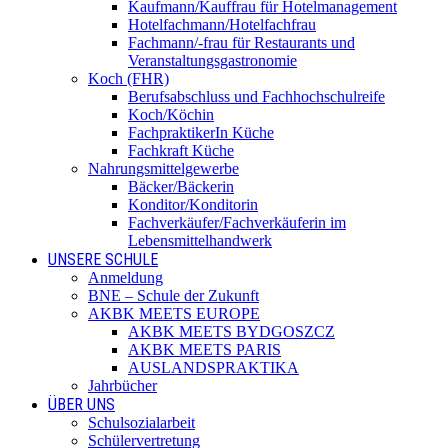
Kaufmann/Kauffrau für Hotelmanagement
Hotelfachmann/Hotelfachfrau
Fachmann/-frau für Restaurants und
Veranstaltungsgastronomie
Koch (FHR)
Berufsabschluss und Fachhochschulreife
Koch/Köchin
FachpraktikerIn Küche
Fachkraft Küche
Nahrungsmittelgewerbe
Bäcker/Bäckerin
Konditor/Konditorin
Fachverkäufer/Fachverkäuferin im
Lebensmittelhandwerk
UNSERE SCHULE
Anmeldung
BNE – Schule der Zukunft
AKBK MEETS EUROPE
AKBK MEETS BYDGOSZCZ
AKBK MEETS PARIS
AUSLANDSPRAKTIKA
Jahrbücher
ÜBER UNS
Schulsozialarbeit
Schülervertretung