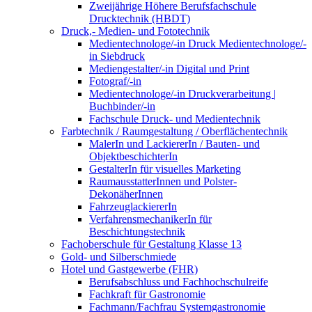
Zweijährige Höhere Berufsfachschule
Drucktechnik (HBDT)
Druck,- Medien- und Fototechnik
Medientechnologe/-in Druck Medientechnologe/-
in Siebdruck
Mediengestalter/-in Digital und Print
Fotograf/-in
Medientechnologe/-in Druckverarbeitung |
Buchbinder/-in
Fachschule Druck- und Medientechnik
Farbtechnik / Raumgestaltung / Oberflächentechnik
MalerIn und LackiererIn / Bauten- und
ObjektbeschichterIn
GestalterIn für visuelles Marketing
RaumausstatterInnen und Polster-
DekonäherInnen
FahrzeuglackiererIn
VerfahrensmechanikerIn für
Beschichtungstechnik
Fachoberschule für Gestaltung Klasse 13
Gold- und Silberschmiede
Hotel und Gastgewerbe (FHR)
Berufsabschluss und Fachhochschulreife
Fachkraft für Gastronomie
Fachmann/Fachfrau Systemgastronomie