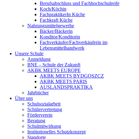
Berufsabschluss und Fachhochschulreife
Koch/Köchin
FachpraktikerIn Küche
Fachkraft Küche
Nahrungsmittelgewerbe
Bäcker/Bäckerin
Konditor/Konditorin
Fachverkäufer/Fachverkäuferin im
Lebensmittelhandwerk
Unsere Schule
Anmeldung
BNE – Schule der Zukunft
AKBK MEETS EUROPE
AKBK MEETS BYDGOSZCZ
AKBK MEETS PARIS
AUSLANDSPRAKTIKA
Jahrbücher
Über uns
Schulsozialarbeit
Schülervertretung
Förderverein
Beratung
Schulmitwirkung
Institutionelles Schutzkonzept
Standorte