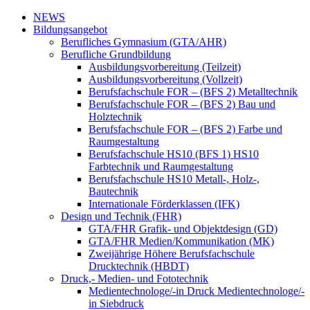
NEWS
Bildungsangebot
Berufliches Gymnasium (GTA/AHR)
Berufliche Grundbildung
Ausbildungsvorbereitung (Teilzeit)
Ausbildungsvorbereitung (Vollzeit)
Berufsfachschule FOR – (BFS 2) Metalltechnik
Berufsfachschule FOR – (BFS 2) Bau und
Holztechnik
Berufsfachschule FOR – (BFS 2) Farbe und
Raumgestaltung
Berufsfachschule HS10 (BFS 1) HS10
Farbtechnik und Raumgestaltung
Berufsfachschule HS10 Metall-, Holz-,
Bautechnik
Internationale Förderklassen (IFK)
Design und Technik (FHR)
GTA/FHR Grafik- und Objektdesign (GD)
GTA/FHR Medien/Kommunikation (MK)
Zweijährige Höhere Berufsfachschule
Drucktechnik (HBDT)
Druck,- Medien- und Fototechnik
Medientechnologe/-in Druck Medientechnologe/-
in Siebdruck