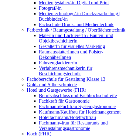
Mediengestalter/-in Digital und Print
Fotograf/-in
Medientechnologe/-in Druckverarbeitung |
Buchbinder/-in
Fachschule Druck- und Medientechnik
Farbtechnik / Raumgestaltung / Oberflächentechnik
MalerIn und LackiererIn / Bauten- und
ObjektbeschichterIn
GestalterIn für visuelles Marketing
RaumausstatterInnen und Polster-
DekonäherInnen
FahrzeuglackiererIn
VerfahrensmechanikerIn für
Beschichtungstechnik
Fachoberschule für Gestaltung Klasse 13
Gold- und Silberschmiede
Hotel und Gastgewerbe (FHR)
Berufsabschluss und Fachhochschulreife
Fachkraft für Gastronomie
Fachmann/Fachfrau Systemgastronomie
Kaufmann/Kauffrau für Hotelmanagement
Hotelfachmann/Hotelfachfrau
Fachmann/-frau für Restaurants und
Veranstaltungsgastronomie
Koch (FHR)