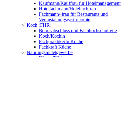
Kaufmann/Kauffrau für Hotelmanagement
Hotelfachmann/Hotelfachfrau
Fachmann/-frau für Restaurants und
Veranstaltungsgastronomie
Koch (FHR)
Berufsabschluss und Fachhochschulreife
Koch/Köchin
FachpraktikerIn Küche
Fachkraft Küche
Nahrungsmittelgewerbe
Bäcker/Bäckerin
Konditor/Konditorin
Fachverkäufer/Fachverkäuferin im
Lebensmittelhandwerk
UNSERE SCHULE
Anmeldung
BNE – Schule der Zukunft
AKBK MEETS EUROPE
AKBK MEETS BYDGOSZCZ
AKBK MEETS PARIS
AUSLANDSPRAKTIKA
Jahrbücher
ÜBER UNS
Schulsozialarbeit
Schülervertretung