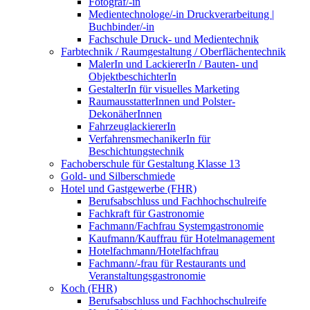
Fotograf/-in
Medientechnologe/-in Druckverarbeitung |
Buchbinder/-in
Fachschule Druck- und Medientechnik
Farbtechnik / Raumgestaltung / Oberflächentechnik
MalerIn und LackiererIn / Bauten- und
ObjektbeschichterIn
GestalterIn für visuelles Marketing
RaumausstatterInnen und Polster-
DekonäherInnen
FahrzeuglackiererIn
VerfahrensmechanikerIn für
Beschichtungstechnik
Fachoberschule für Gestaltung Klasse 13
Gold- und Silberschmiede
Hotel und Gastgewerbe (FHR)
Berufsabschluss und Fachhochschulreife
Fachkraft für Gastronomie
Fachmann/Fachfrau Systemgastronomie
Kaufmann/Kauffrau für Hotelmanagement
Hotelfachmann/Hotelfachfrau
Fachmann/-frau für Restaurants und
Veranstaltungsgastronomie
Koch (FHR)
Berufsabschluss und Fachhochschulreife