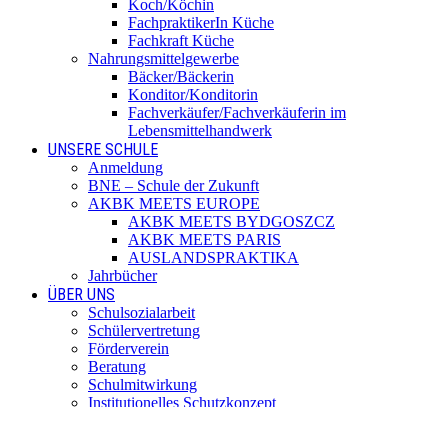
Koch/Köchin
FachpraktikerIn Küche
Fachkraft Küche
Nahrungsmittelgewerbe
Bäcker/Bäckerin
Konditor/Konditorin
Fachverkäufer/Fachverkäuferin im
Lebensmittelhandwerk
UNSERE SCHULE
Anmeldung
BNE – Schule der Zukunft
AKBK MEETS EUROPE
AKBK MEETS BYDGOSZCZ
AKBK MEETS PARIS
AUSLANDSPRAKTIKA
Jahrbücher
ÜBER UNS
Schulsozialarbeit
Schülervertretung
Förderverein
Beratung
Schulmitwirkung
Institutionelles Schutzkonzept
Standorte
SERVICE