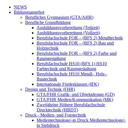
NEWS
Bildungsangebot
Berufliches Gymnasium (GTA/AHR)
Berufliche Grundbildung
Ausbildungsvorbereitung (Teilzeit)
Ausbildungsvorbereitung (Vollzeit)
Berufsfachschule FOR – (BFS 2) Metalltechnik
Berufsfachschule FOR – (BFS 2) Bau und
Holztechnik
Berufsfachschule FOR – (BFS 2) Farbe und
Raumgestaltung
Berufsfachschule HS10 (BFS 1) HS10
Farbtechnik und Raumgestaltung
Berufsfachschule HS10 Metall-, Holz-,
Bautechnik
Internationale Förderklassen (IFK)
Design und Technik (FHR)
GTA/FHR Grafik- und Objektdesign (GD)
GTA/FHR Medien/Kommunikation (MK)
Zweijährige Höhere Berufsfachschule
Drucktechnik (HBDT)
Druck,- Medien- und Fototechnik
Medientechnologe/-in Druck Medientechnologe/-
in Siebdruck