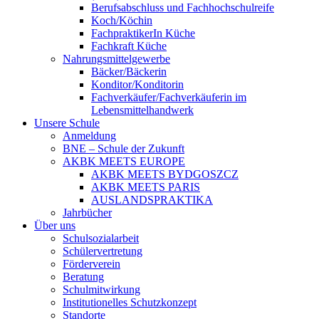
Berufsabschluss und Fachhochschulreife
Koch/Köchin
FachpraktikerIn Küche
Fachkraft Küche
Nahrungsmittelgewerbe
Bäcker/Bäckerin
Konditor/Konditorin
Fachverkäufer/Fachverkäuferin im
Lebensmittelhandwerk
Unsere Schule
Anmeldung
BNE – Schule der Zukunft
AKBK MEETS EUROPE
AKBK MEETS BYDGOSZCZ
AKBK MEETS PARIS
AUSLANDSPRAKTIKA
Jahrbücher
Über uns
Schulsozialarbeit
Schülervertretung
Förderverein
Beratung
Schulmitwirkung
Institutionelles Schutzkonzept
Standorte