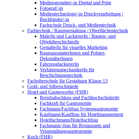
Mediengestalter/-in Digital und Print
Fotograf/-in
Medientechnologe/-in Druckverarbeitung |
Buchbinder/-in
Fachschule Druck- und Medientechnik
Farbtechnik / Raumgestaltung / Oberflächentechnik
MalerIn und LackiererIn / Bauten- und
ObjektbeschichterIn
GestalterIn für visuelles Marketing
RaumausstatterInnen und Polster-
DekonäherInnen
FahrzeuglackiererIn
VerfahrensmechanikerIn für
Beschichtungstechnik
Fachoberschule für Gestaltung Klasse 13
Gold- und Silberschmiede
Hotel und Gastgewerbe (FHR)
Berufsabschluss und Fachhochschulreife
Fachkraft für Gastronomie
Fachmann/Fachfrau Systemgastronomie
Kaufmann/Kauffrau für Hotelmanagement
Hotelfachmann/Hotelfachfrau
Fachmann/-frau für Restaurants und
Veranstaltungsgastronomie
Koch (FHR)