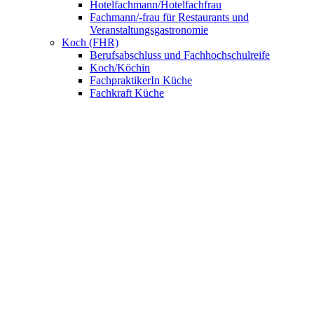
Hotelfachmann/Hotelfachfrau
Fachmann/-frau für Restaurants und
Veranstaltungsgastronomie
Koch (FHR)
Berufsabschluss und Fachhochschulreife
Koch/Köchin
FachpraktikerIn Küche
Fachkraft Küche
Nahrungsmittelgewerbe
Bäcker/Bäckerin
Konditor/Konditorin
Fachverkäufer/Fachverkäuferin im
Lebensmittelhandwerk
UNSERE SCHULE
Anmeldung
BNE – Schule der Zukunft
AKBK MEETS EUROPE
AKBK MEETS BYDGOSZCZ
AKBK MEETS PARIS
AUSLANDSPRAKTIKA
Jahrbücher
ÜBER UNS
Schulsozialarbeit
Schülervertretung
Förderverein