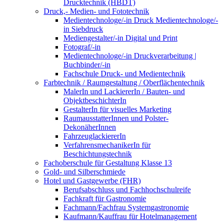
Drucktechnik (HBDT)
Druck,- Medien- und Fototechnik
Medientechnologe/-in Druck Medientechnologe/-
in Siebdruck
Mediengestalter/-in Digital und Print
Fotograf/-in
Medientechnologe/-in Druckverarbeitung |
Buchbinder/-in
Fachschule Druck- und Medientechnik
Farbtechnik / Raumgestaltung / Oberflächentechnik
MalerIn und LackiererIn / Bauten- und
ObjektbeschichterIn
GestalterIn für visuelles Marketing
RaumausstatterInnen und Polster-
DekonäherInnen
FahrzeuglackiererIn
VerfahrensmechanikerIn für
Beschichtungstechnik
Fachoberschule für Gestaltung Klasse 13
Gold- und Silberschmiede
Hotel und Gastgewerbe (FHR)
Berufsabschluss und Fachhochschulreife
Fachkraft für Gastronomie
Fachmann/Fachfrau Systemgastronomie
Kaufmann/Kauffrau für Hotelmanagement