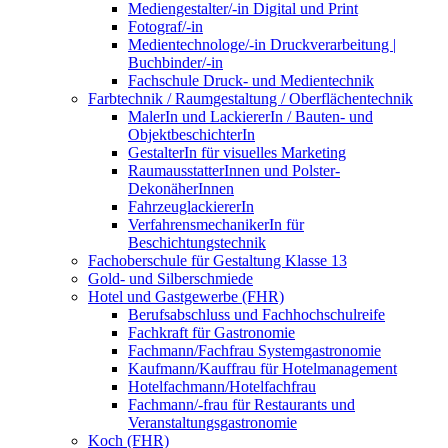
Mediengestalter/-in Digital und Print
Fotograf/-in
Medientechnologe/-in Druckverarbeitung |
Buchbinder/-in
Fachschule Druck- und Medientechnik
Farbtechnik / Raumgestaltung / Oberflächentechnik
MalerIn und LackiererIn / Bauten- und
ObjektbeschichterIn
GestalterIn für visuelles Marketing
RaumausstatterInnen und Polster-
DekonäherInnen
FahrzeuglackiererIn
VerfahrensmechanikerIn für
Beschichtungstechnik
Fachoberschule für Gestaltung Klasse 13
Gold- und Silberschmiede
Hotel und Gastgewerbe (FHR)
Berufsabschluss und Fachhochschulreife
Fachkraft für Gastronomie
Fachmann/Fachfrau Systemgastronomie
Kaufmann/Kauffrau für Hotelmanagement
Hotelfachmann/Hotelfachfrau
Fachmann/-frau für Restaurants und
Veranstaltungsgastronomie
Koch (FHR)