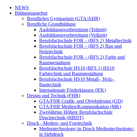
NEWS
Bildungsangebot
Berufliches Gymnasium (GTA/AHR)
Berufliche Grundbildung
Ausbildungsvorbereitung (Teilzeit)
Ausbildungsvorbereitung (Vollzeit)
Berufsfachschule FOR – (BFS 2) Metalltechnik
Berufsfachschule FOR – (BFS 2) Bau und
Holztechnik
Berufsfachschule FOR – (BFS 2) Farbe und
Raumgestaltung
Berufsfachschule HS10 (BFS 1) HS10
Farbtechnik und Raumgestaltung
Berufsfachschule HS10 Metall-, Holz-,
Bautechnik
Internationale Förderklassen (IFK)
Design und Technik (FHR)
GTA/FHR Grafik- und Objektdesign (GD)
GTA/FHR Medien/Kommunikation (MK)
Zweijährige Höhere Berufsfachschule
Drucktechnik (HBDT)
Druck,- Medien- und Fototechnik
Medientechnologe/-in Druck Medientechnologe/-
in Siebdruck