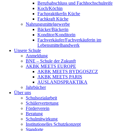
Berufsabschluss und Fachhochschulreife
Koch/Köchin
FachpraktikerIn Küche
Fachkraft Küche
Nahrungsmittelgewerbe
Bäcker/Bäckerin
Konditor/Konditorin
Fachverkäufer/Fachverkäuferin im
Lebensmittelhandwerk
Unsere Schule
Anmeldung
BNE – Schule der Zukunft
AKBK MEETS EUROPE
AKBK MEETS BYDGOSZCZ
AKBK MEETS PARIS
AUSLANDSPRAKTIKA
Jahrbücher
Über uns
Schulsozialarbeit
Schülervertretung
Förderverein
Beratung
Schulmitwirkung
Institutionelles Schutzkonzept
Standorte