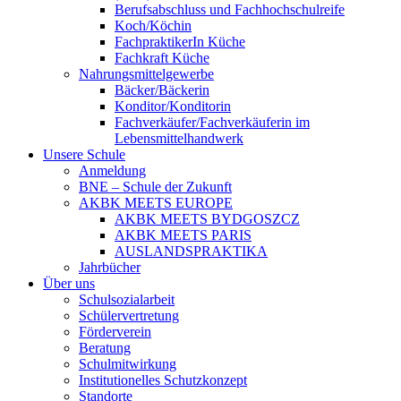
Berufsabschluss und Fachhochschulreife
Koch/Köchin
FachpraktikerIn Küche
Fachkraft Küche
Nahrungsmittelgewerbe
Bäcker/Bäckerin
Konditor/Konditorin
Fachverkäufer/Fachverkäuferin im
Lebensmittelhandwerk
Unsere Schule
Anmeldung
BNE – Schule der Zukunft
AKBK MEETS EUROPE
AKBK MEETS BYDGOSZCZ
AKBK MEETS PARIS
AUSLANDSPRAKTIKA
Jahrbücher
Über uns
Schulsozialarbeit
Schülervertretung
Förderverein
Beratung
Schulmitwirkung
Institutionelles Schutzkonzept
Standorte