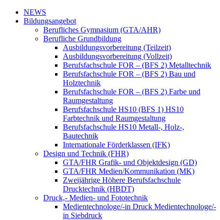
NEWS
Bildungsangebot
Berufliches Gymnasium (GTA/AHR)
Berufliche Grundbildung
Ausbildungsvorbereitung (Teilzeit)
Ausbildungsvorbereitung (Vollzeit)
Berufsfachschule FOR – (BFS 2) Metalltechnik
Berufsfachschule FOR – (BFS 2) Bau und
Holztechnik
Berufsfachschule FOR – (BFS 2) Farbe und
Raumgestaltung
Berufsfachschule HS10 (BFS 1) HS10
Farbtechnik und Raumgestaltung
Berufsfachschule HS10 Metall-, Holz-,
Bautechnik
Internationale Förderklassen (IFK)
Design und Technik (FHR)
GTA/FHR Grafik- und Objektdesign (GD)
GTA/FHR Medien/Kommunikation (MK)
Zweijährige Höhere Berufsfachschule
Drucktechnik (HBDT)
Druck,- Medien- und Fototechnik
Medientechnologe/-in Druck Medientechnologe/-
in Siebdruck