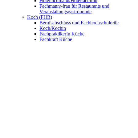
Hotelfachmann/Hotelfachfrau
Fachmann/-frau für Restaurants und
Veranstaltungsgastronomie
Koch (FHR)
Berufsabschluss und Fachhochschulreife
Koch/Köchin
FachpraktikerIn Küche
Fachkraft Küche
Nahrungsmittelgewerbe
Bäcker/Bäckerin
Konditor/Konditorin
Fachverkäufer/Fachverkäuferin im
Lebensmittelhandwerk
UNSERE SCHULE
Anmeldung
BNE – Schule der Zukunft
AKBK MEETS EUROPE
AKBK MEETS BYDGOSZCZ
AKBK MEETS PARIS
AUSLANDSPRAKTIKA
Jahrbücher
ÜBER UNS
Schulsozialarbeit
Schülervertretung
Förderverein