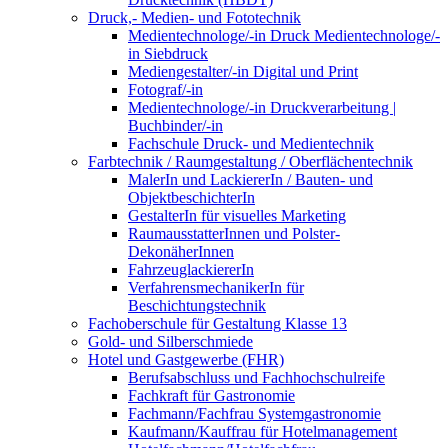
Druck,- Medien- und Fototechnik
Medientechnologe/-in Druck Medientechnologe/-
in Siebdruck
Mediengestalter/-in Digital und Print
Fotograf/-in
Medientechnologe/-in Druckverarbeitung |
Buchbinder/-in
Fachschule Druck- und Medientechnik
Farbtechnik / Raumgestaltung / Oberflächentechnik
MalerIn und LackiererIn / Bauten- und
ObjektbeschichterIn
GestalterIn für visuelles Marketing
RaumausstatterInnen und Polster-
DekonäherInnen
FahrzeuglackiererIn
VerfahrensmechanikerIn für
Beschichtungstechnik
Fachoberschule für Gestaltung Klasse 13
Gold- und Silberschmiede
Hotel und Gastgewerbe (FHR)
Berufsabschluss und Fachhochschulreife
Fachkraft für Gastronomie
Fachmann/Fachfrau Systemgastronomie
Kaufmann/Kauffrau für Hotelmanagement