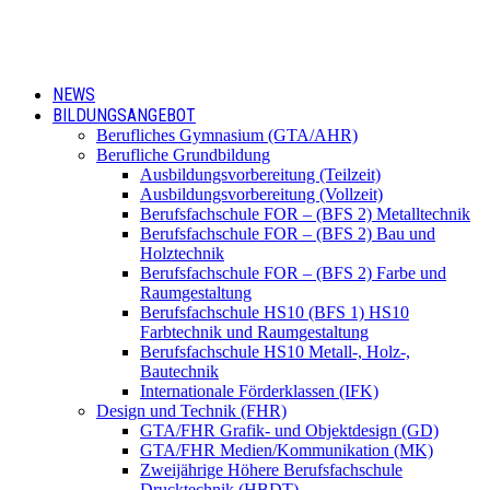
NEWS
BILDUNGSANGEBOT
Berufliches Gymnasium (GTA/AHR)
Berufliche Grundbildung
Ausbildungsvorbereitung (Teilzeit)
Ausbildungsvorbereitung (Vollzeit)
Berufsfachschule FOR – (BFS 2) Metalltechnik
Berufsfachschule FOR – (BFS 2) Bau und
Holztechnik
Berufsfachschule FOR – (BFS 2) Farbe und
Raumgestaltung
Berufsfachschule HS10 (BFS 1) HS10
Farbtechnik und Raumgestaltung
Berufsfachschule HS10 Metall-, Holz-,
Bautechnik
Internationale Förderklassen (IFK)
Design und Technik (FHR)
GTA/FHR Grafik- und Objektdesign (GD)
GTA/FHR Medien/Kommunikation (MK)
Zweijährige Höhere Berufsfachschule
Drucktechnik (HBDT)