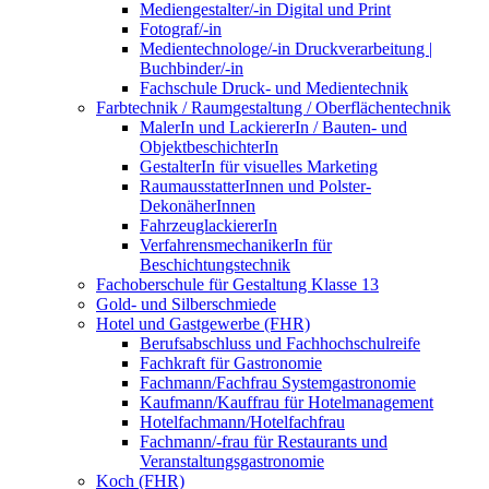
Mediengestalter/-in Digital und Print
Fotograf/-in
Medientechnologe/-in Druckverarbeitung |
Buchbinder/-in
Fachschule Druck- und Medientechnik
Farbtechnik / Raumgestaltung / Oberflächentechnik
MalerIn und LackiererIn / Bauten- und
ObjektbeschichterIn
GestalterIn für visuelles Marketing
RaumausstatterInnen und Polster-
DekonäherInnen
FahrzeuglackiererIn
VerfahrensmechanikerIn für
Beschichtungstechnik
Fachoberschule für Gestaltung Klasse 13
Gold- und Silberschmiede
Hotel und Gastgewerbe (FHR)
Berufsabschluss und Fachhochschulreife
Fachkraft für Gastronomie
Fachmann/Fachfrau Systemgastronomie
Kaufmann/Kauffrau für Hotelmanagement
Hotelfachmann/Hotelfachfrau
Fachmann/-frau für Restaurants und
Veranstaltungsgastronomie
Koch (FHR)