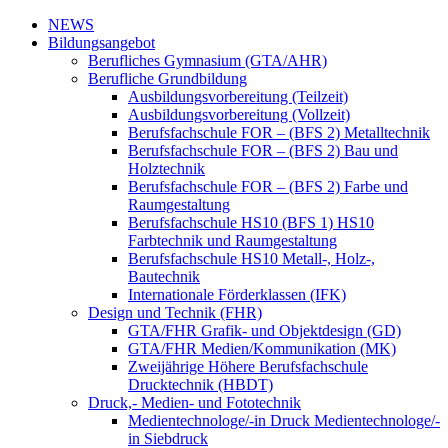
NEWS
Bildungsangebot
Berufliches Gymnasium (GTA/AHR)
Berufliche Grundbildung
Ausbildungsvorbereitung (Teilzeit)
Ausbildungsvorbereitung (Vollzeit)
Berufsfachschule FOR – (BFS 2) Metalltechnik
Berufsfachschule FOR – (BFS 2) Bau und
Holztechnik
Berufsfachschule FOR – (BFS 2) Farbe und
Raumgestaltung
Berufsfachschule HS10 (BFS 1) HS10
Farbtechnik und Raumgestaltung
Berufsfachschule HS10 Metall-, Holz-,
Bautechnik
Internationale Förderklassen (IFK)
Design und Technik (FHR)
GTA/FHR Grafik- und Objektdesign (GD)
GTA/FHR Medien/Kommunikation (MK)
Zweijährige Höhere Berufsfachschule
Drucktechnik (HBDT)
Druck,- Medien- und Fototechnik
Medientechnologe/-in Druck Medientechnologe/-
in Siebdruck