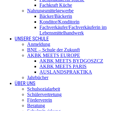
Fachkraft Küche
Nahrungsmittelgewerbe
Bäcker/Bäckerin
Konditor/Konditorin
Fachverkäufer/Fachverkäuferin im
Lebensmittelhandwerk
UNSERE SCHULE
Anmeldung
BNE – Schule der Zukunft
AKBK MEETS EUROPE
AKBK MEETS BYDGOSZCZ
AKBK MEETS PARIS
AUSLANDSPRAKTIKA
Jahrbücher
ÜBER UNS
Schulsozialarbeit
Schülervertretung
Förderverein
Beratung
Schulmitwirkung
Institutionelles Schutzkonzept
Standorte
SERVICE
Digitale Dienste