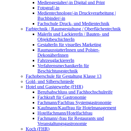
Mediengestalter/-in Digital und Print
Fotograf/-in
Medientechnologe/-in Druckverarbeitung |
Buchbinder/-in
Fachschule Druck- und Medientechnik
Farbtechnik / Raumgestaltung / Oberflächentechnik
MalerIn und LackiererIn / Bauten- und
ObjektbeschichterIn
GestalterIn für visuelles Marketing
RaumausstatterInnen und Polster-
DekonäherInnen
FahrzeuglackiererIn
VerfahrensmechanikerIn für
Beschichtungstechnik
Fachoberschule für Gestaltung Klasse 13
Gold- und Silberschmiede
Hotel und Gastgewerbe (FHR)
Berufsabschluss und Fachhochschulreife
Fachkraft für Gastronomie
Fachmann/Fachfrau Systemgastronomie
Kaufmann/Kauffrau für Hotelmanagement
Hotelfachmann/Hotelfachfrau
Fachmann/-frau für Restaurants und
Veranstaltungsgastronomie
Koch (FHR)