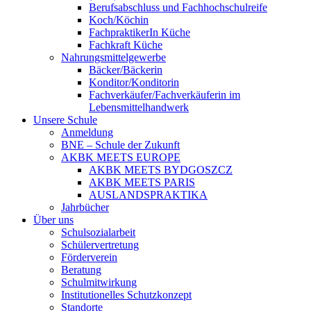
Berufsabschluss und Fachhochschulreife
Koch/Köchin
FachpraktikerIn Küche
Fachkraft Küche
Nahrungsmittelgewerbe
Bäcker/Bäckerin
Konditor/Konditorin
Fachverkäufer/Fachverkäuferin im
Lebensmittelhandwerk
Unsere Schule
Anmeldung
BNE – Schule der Zukunft
AKBK MEETS EUROPE
AKBK MEETS BYDGOSZCZ
AKBK MEETS PARIS
AUSLANDSPRAKTIKA
Jahrbücher
Über uns
Schulsozialarbeit
Schülervertretung
Förderverein
Beratung
Schulmitwirkung
Institutionelles Schutzkonzept
Standorte