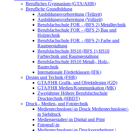
Berufliches Gymnasium (GTA/AHR)
Berufliche Grundbildung
Ausbildungsvorbereitung (Teilzeit)
Ausbildungsvorbereitung (Vollzeit)
Berufsfachschule FOR – (BFS 2) Metalltechnik
Berufsfachschule FOR – (BFS 2) Bau und
Holztechnik
Berufsfachschule FOR – (BFS 2) Farbe und
Raumgestaltung
Berufsfachschule HS10 (BFS 1) HS10
Farbtechnik und Raumgestaltung
Berufsfachschule HS10 Metall-, Holz-,
Bautechnik
Internationale Förderklassen (IFK)
Design und Technik (FHR)
GTA/FHR Grafik- und Objektdesign (GD)
GTA/FHR Medien/Kommunikation (MK)
Zweijährige Höhere Berufsfachschule
Drucktechnik (HBDT)
Druck,- Medien- und Fototechnik
Medientechnologe/-in Druck Medientechnologe/-
in Siebdruck
Mediengestalter/-in Digital und Print
Fotograf/-in
Medientechnologe/-in Druckverarbeitung |