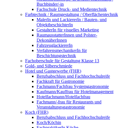
Buchbinder/-in
Fachschule Druck- und Medientechnik
Farbtechnik / Raumgestaltung / Oberflächentechnik
MalerIn und LackiererIn / Bauten- und
ObjektbeschichterIn
GestalterIn für visuelles Marketing
RaumausstatterInnen und Polster-
DekonäherInnen
FahrzeuglackiererIn
VerfahrensmechanikerIn für
Beschichtungstechnik
Fachoberschule für Gestaltung Klasse 13
Gold- und Silberschmiede
Hotel und Gastgewerbe (FHR)
Berufsabschluss und Fachhochschulreife
Fachkraft für Gastronomie
Fachmann/Fachfrau Systemgastronomie
Kaufmann/Kauffrau für Hotelmanagement
Hotelfachmann/Hotelfachfrau
Fachmann/-frau für Restaurants und
Veranstaltungsgastronomie
Koch (FHR)
Berufsabschluss und Fachhochschulreife
Koch/Köchin
FachpraktikerIn Küche