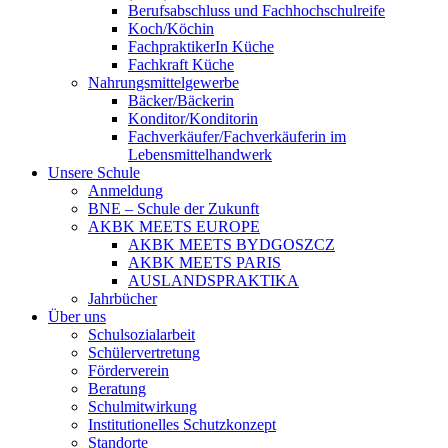
Berufsabschluss und Fachhochschulreife
Koch/Köchin
FachpraktikerIn Küche
Fachkraft Küche
Nahrungsmittelgewerbe
Bäcker/Bäckerin
Konditor/Konditorin
Fachverkäufer/Fachverkäuferin im
Lebensmittelhandwerk
Unsere Schule
Anmeldung
BNE – Schule der Zukunft
AKBK MEETS EUROPE
AKBK MEETS BYDGOSZCZ
AKBK MEETS PARIS
AUSLANDSPRAKTIKA
Jahrbücher
Über uns
Schulsozialarbeit
Schülervertretung
Förderverein
Beratung
Schulmitwirkung
Institutionelles Schutzkonzept
Standorte