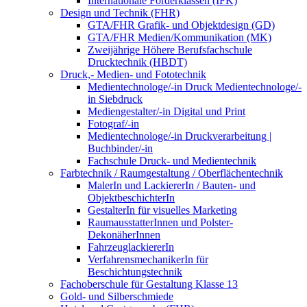
Internationale Förderklassen (IFK)
Design und Technik (FHR)
GTA/FHR Grafik- und Objektdesign (GD)
GTA/FHR Medien/Kommunikation (MK)
Zweijährige Höhere Berufsfachschule
Drucktechnik (HBDT)
Druck,- Medien- und Fototechnik
Medientechnologe/-in Druck Medientechnologe/-
in Siebdruck
Mediengestalter/-in Digital und Print
Fotograf/-in
Medientechnologe/-in Druckverarbeitung |
Buchbinder/-in
Fachschule Druck- und Medientechnik
Farbtechnik / Raumgestaltung / Oberflächentechnik
MalerIn und LackiererIn / Bauten- und
ObjektbeschichterIn
GestalterIn für visuelles Marketing
RaumausstatterInnen und Polster-
DekonäherInnen
FahrzeuglackiererIn
VerfahrensmechanikerIn für
Beschichtungstechnik
Fachoberschule für Gestaltung Klasse 13
Gold- und Silberschmiede