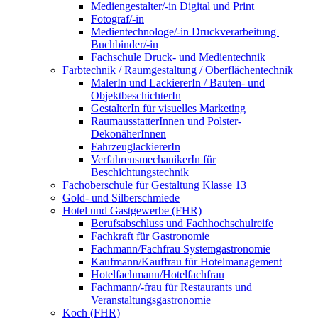
Mediengestalter/-in Digital und Print
Fotograf/-in
Medientechnologe/-in Druckverarbeitung |
Buchbinder/-in
Fachschule Druck- und Medientechnik
Farbtechnik / Raumgestaltung / Oberflächentechnik
MalerIn und LackiererIn / Bauten- und
ObjektbeschichterIn
GestalterIn für visuelles Marketing
RaumausstatterInnen und Polster-
DekonäherInnen
FahrzeuglackiererIn
VerfahrensmechanikerIn für
Beschichtungstechnik
Fachoberschule für Gestaltung Klasse 13
Gold- und Silberschmiede
Hotel und Gastgewerbe (FHR)
Berufsabschluss und Fachhochschulreife
Fachkraft für Gastronomie
Fachmann/Fachfrau Systemgastronomie
Kaufmann/Kauffrau für Hotelmanagement
Hotelfachmann/Hotelfachfrau
Fachmann/-frau für Restaurants und
Veranstaltungsgastronomie
Koch (FHR)