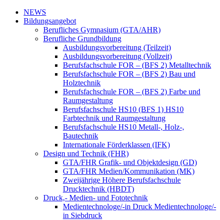
NEWS
Bildungsangebot
Berufliches Gymnasium (GTA/AHR)
Berufliche Grundbildung
Ausbildungsvorbereitung (Teilzeit)
Ausbildungsvorbereitung (Vollzeit)
Berufsfachschule FOR – (BFS 2) Metalltechnik
Berufsfachschule FOR – (BFS 2) Bau und
Holztechnik
Berufsfachschule FOR – (BFS 2) Farbe und
Raumgestaltung
Berufsfachschule HS10 (BFS 1) HS10
Farbtechnik und Raumgestaltung
Berufsfachschule HS10 Metall-, Holz-,
Bautechnik
Internationale Förderklassen (IFK)
Design und Technik (FHR)
GTA/FHR Grafik- und Objektdesign (GD)
GTA/FHR Medien/Kommunikation (MK)
Zweijährige Höhere Berufsfachschule
Drucktechnik (HBDT)
Druck,- Medien- und Fototechnik
Medientechnologe/-in Druck Medientechnologe/-
in Siebdruck