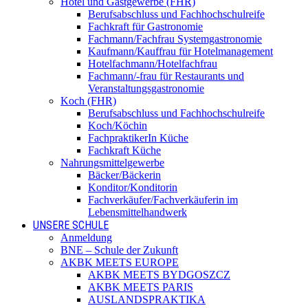
Hotel und Gastgewerbe (FHR)
Berufsabschluss und Fachhochschulreife
Fachkraft für Gastronomie
Fachmann/Fachfrau Systemgastronomie
Kaufmann/Kauffrau für Hotelmanagement
Hotelfachmann/Hotelfachfrau
Fachmann/-frau für Restaurants und
Veranstaltungsgastronomie
Koch (FHR)
Berufsabschluss und Fachhochschulreife
Koch/Köchin
FachpraktikerIn Küche
Fachkraft Küche
Nahrungsmittelgewerbe
Bäcker/Bäckerin
Konditor/Konditorin
Fachverkäufer/Fachverkäuferin im
Lebensmittelhandwerk
UNSERE SCHULE
Anmeldung
BNE – Schule der Zukunft
AKBK MEETS EUROPE
AKBK MEETS BYDGOSZCZ
AKBK MEETS PARIS
AUSLANDSPRAKTIKA