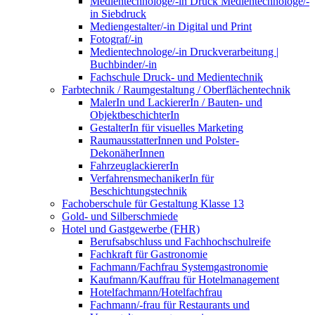
Medientechnologe/-in Druck Medientechnologe/-
in Siebdruck
Mediengestalter/-in Digital und Print
Fotograf/-in
Medientechnologe/-in Druckverarbeitung |
Buchbinder/-in
Fachschule Druck- und Medientechnik
Farbtechnik / Raumgestaltung / Oberflächentechnik
MalerIn und LackiererIn / Bauten- und
ObjektbeschichterIn
GestalterIn für visuelles Marketing
RaumausstatterInnen und Polster-
DekonäherInnen
FahrzeuglackiererIn
VerfahrensmechanikerIn für
Beschichtungstechnik
Fachoberschule für Gestaltung Klasse 13
Gold- und Silberschmiede
Hotel und Gastgewerbe (FHR)
Berufsabschluss und Fachhochschulreife
Fachkraft für Gastronomie
Fachmann/Fachfrau Systemgastronomie
Kaufmann/Kauffrau für Hotelmanagement
Hotelfachmann/Hotelfachfrau
Fachmann/-frau für Restaurants und