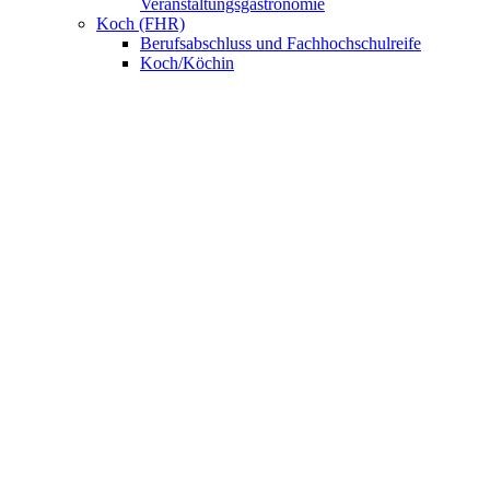
Veranstaltungsgastronomie
Koch (FHR)
Berufsabschluss und Fachhochschulreife
Koch/Köchin
FachpraktikerIn Küche
Fachkraft Küche
Nahrungsmittelgewerbe
Bäcker/Bäckerin
Konditor/Konditorin
Fachverkäufer/Fachverkäuferin im
Lebensmittelhandwerk
UNSERE SCHULE
Anmeldung
BNE – Schule der Zukunft
AKBK MEETS EUROPE
AKBK MEETS BYDGOSZCZ
AKBK MEETS PARIS
AUSLANDSPRAKTIKA
Jahrbücher
ÜBER UNS
Schulsozialarbeit
Schülervertretung
Förderverein
Beratung
Schulmitwirkung