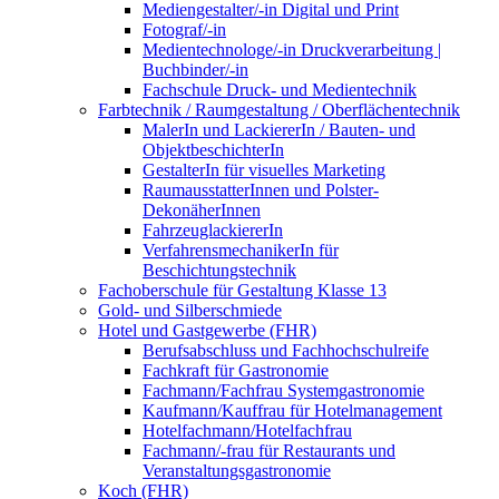
Mediengestalter/-in Digital und Print
Fotograf/-in
Medientechnologe/-in Druckverarbeitung |
Buchbinder/-in
Fachschule Druck- und Medientechnik
Farbtechnik / Raumgestaltung / Oberflächentechnik
MalerIn und LackiererIn / Bauten- und
ObjektbeschichterIn
GestalterIn für visuelles Marketing
RaumausstatterInnen und Polster-
DekonäherInnen
FahrzeuglackiererIn
VerfahrensmechanikerIn für
Beschichtungstechnik
Fachoberschule für Gestaltung Klasse 13
Gold- und Silberschmiede
Hotel und Gastgewerbe (FHR)
Berufsabschluss und Fachhochschulreife
Fachkraft für Gastronomie
Fachmann/Fachfrau Systemgastronomie
Kaufmann/Kauffrau für Hotelmanagement
Hotelfachmann/Hotelfachfrau
Fachmann/-frau für Restaurants und
Veranstaltungsgastronomie
Koch (FHR)