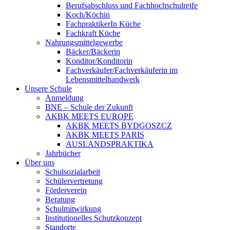
Berufsabschluss und Fachhochschulreife
Koch/Köchin
FachpraktikerIn Küche
Fachkraft Küche
Nahrungsmittelgewerbe
Bäcker/Bäckerin
Konditor/Konditorin
Fachverkäufer/Fachverkäuferin im
Lebensmittelhandwerk
Unsere Schule
Anmeldung
BNE – Schule der Zukunft
AKBK MEETS EUROPE
AKBK MEETS BYDGOSZCZ
AKBK MEETS PARIS
AUSLANDSPRAKTIKA
Jahrbücher
Über uns
Schulsozialarbeit
Schülervertretung
Förderverein
Beratung
Schulmitwirkung
Institutionelles Schutzkonzept
Standorte