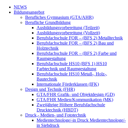
NEWS
Bildungsangebot
Berufliches Gymnasium (GTA/AHR)
Berufliche Grundbildung
Ausbildungsvorbereitung (Teilzeit)
Ausbildungsvorbereitung (Vollzeit)
Berufsfachschule FOR – (BFS 2) Metalltechnik
Berufsfachschule FOR – (BFS 2) Bau und
Holztechnik
Berufsfachschule FOR – (BFS 2) Farbe und
Raumgestaltung
Berufsfachschule HS10 (BFS 1) HS10
Farbtechnik und Raumgestaltung
Berufsfachschule HS10 Metall-, Holz-,
Bautechnik
Internationale Förderklassen (IFK)
Design und Technik (FHR)
GTA/FHR Grafik- und Objektdesign (GD)
GTA/FHR Medien/Kommunikation (MK)
Zweijährige Höhere Berufsfachschule
Drucktechnik (HBDT)
Druck,- Medien- und Fototechnik
Medientechnologe/-in Druck Medientechnologe/-
in Siebdruck